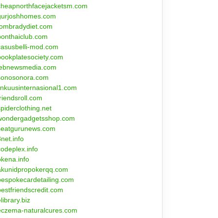
cheapnorthfacejacketsm.com
gurjoshhomes.com
cor:
tombradydiet.com
lusi
bonthaiclub.com
casusbelli-mod.com
bookplatesociety.com
lebnewsmedia.com
sonosonora.com
linkuusinternasional1.com
ukan
friendsroll.com
spiderclothing.net
wondergadgetsshop.com
seatgurunews.com
3net.info
codeplex.info
okena.info
akunidpropokerqq.com
bespokecardetailing.com
bestfriendscredit.com
library.biz
eczema-naturalcures.com