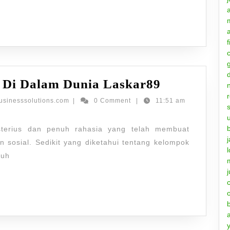
Mengungk
Di Dalam Dunia Laskar89
Kebenaran
admin@tyestylebusinesssolutions.com
usinesssolutions.com
|
0 Comment
|
11:51 am
Di
Dalam
isterius dan penuh rahasia yang telah membuat
n sosial. Sedikit yang diketahui tentang kelompok
Dunia
auh
Laskar89