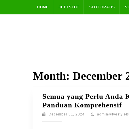
Skip
HOME
JUDI SLOT
SLOT GRATIS
S
to
content
Month:
December 
Semua yang Perlu Anda K
S
Panduan Komprehensif
y
December
December 31, 2024
|
admin@tyestyleb
31,
Pe
2024