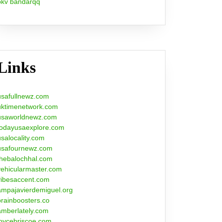
pkv bandarqq
Links
usafullnewz.com
uktimenetwork.com
usaworldnewz.com
todayusaexplore.com
ahi
usalocality.com
usafournewz.com
n
thebalochhal.com
vehicularmaster.com
vibesaccent.com
ampajavierdemiguel.org
brainboosters.co
a
amberlately.com
joycebriscoe.com