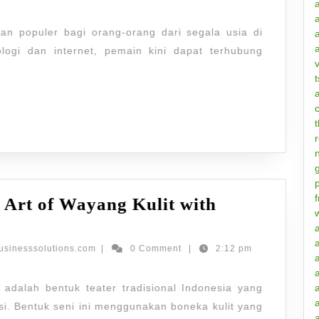
an populer bagi orang-orang dari segala usia di
logi dan internet, pemain kini dapat terhubung
l Art of Wayang Kulit with
a
admin@tyestylebusinesssolutions.com
usinesssolutions.com
|
0 Comment
|
2:12 pm
 adalah bentuk teater tradisional Indonesia yang
asi. Bentuk seni ini menggunakan boneka kulit yang