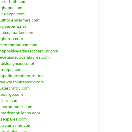
astro-bath.com
aghapal.com
altu-expo.com
authorjennijames.com
viajearoma.net
tsutsuji-parkin.com
agharab.com
cheapammousa.com
thepositiveladiessoccerclub.com
recetasdecocinafaciles.com
naildesignsidea.net
greatpai.com
paperlanterntheatre.org
freeworshipnetwork.com
watercraftllc.com
abourge.com
filiixs.com
alharammallz.com
americanbulletins.com
asespares.com
arabianstime.com
atticabblues.com