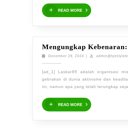
READ
READ MORE
MORE
Mengungkap Kebenaran: 
December
December 28, 2024
|
admin@tyestyleb
28,
2024
[ad_1] Laskar89 adalah organisasi m
gebrakan di dunia aktivisme dan keadila
ini, namun apa yang telah terungkap sej
READ
READ MORE
MORE