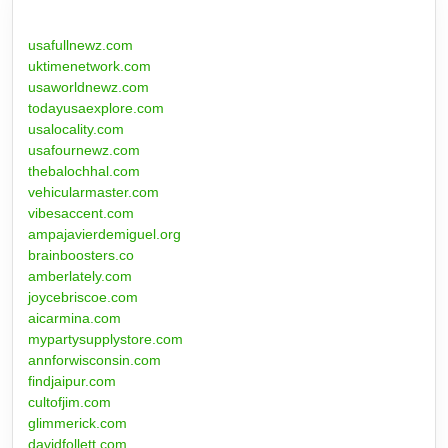
usafullnewz.com
uktimenetwork.com
usaworldnewz.com
todayusaexplore.com
usalocality.com
usafournewz.com
thebalochhal.com
vehicularmaster.com
vibesaccent.com
ampajavierdemiguel.org
brainboosters.co
amberlately.com
joycebriscoe.com
aicarmina.com
mypartysupplystore.com
annforwisconsin.com
findjaipur.com
cultofjim.com
glimmerick.com
davidfollett.com