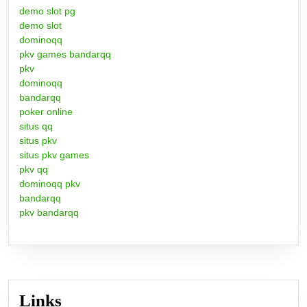
demo slot pg
demo slot
dominoqq
pkv games bandarqq
pkv
dominoqq
bandarqq
poker online
situs qq
situs pkv
situs pkv games
pkv qq
dominoqq pkv
bandarqq
pkv bandarqq
Links