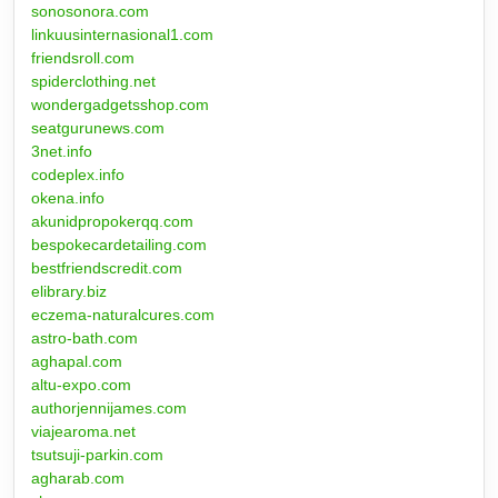
sonosonora.com
linkuusinternasional1.com
friendsroll.com
spiderclothing.net
wondergadgetsshop.com
seatgurunews.com
3net.info
codeplex.info
okena.info
akunidpropokerqq.com
bespokecardetailing.com
bestfriendscredit.com
elibrary.biz
eczema-naturalcures.com
astro-bath.com
aghapal.com
altu-expo.com
authorjennijames.com
viajearoma.net
tsutsuji-parkin.com
agharab.com