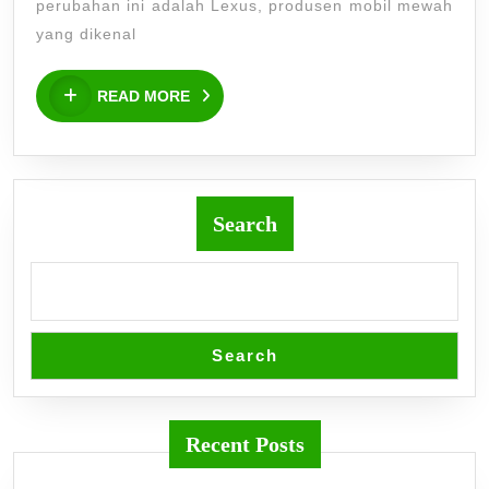
perubahan ini adalah Lexus, produsen mobil mewah
dengan
yang dikenal
Lexus365
READ
READ MORE
MORE
Search
Search
Recent Posts