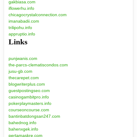
gakbiasa.com
iflowerhu.info
chicagocrystalconnection.com
imanabadii.com
trilipohu.info
appruptio.info
Links
punjwanis.com
the-parcs-clematiscondos.com
jusu-gb.com
thecarepet.com
blogwriterplus.com
guestpostingseo.com
casinogambitpro.info
pokerplaymasters.info
courseoncourse.com
bantinbatdongsan247.com
bahednog.info
bahenxgek.info
pertamaskre.com