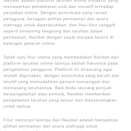
Navibet adalah platform taruhan online mutakhir yang
menawarkan pendekatan unik dan inovatif terhadap
perjudian online. Dengan antarmuka yang ramah
pengguna, beragam pilihan permainan dan acara
olahraga untuk dipertaruhkan, dan fitur-fitur canggih
seperti streaming langsung dan taruhan dalam
permainan, Navibet dengan cepat menjadi favorit di
kalangan petaruh online.
Salah satu fitur utama yang membedakan Navibet dari
platform taruhan online lainnya adalah fokusnya pada
pengalaman pengguna. Platform ini dirancang agar
mudah digunakan, dengan antarmuka yang bersih dan
intuitif yang memudahkan pemain menavigasi dan
memasang taruhannya. Baik Anda seorang penjudi
berpengalaman atau pemula, Navibet memberikan
pengalaman taruhan yang lancar dan menyenangkan
untuk semua.
Fitur menonjol lainnya dari Navibet adalah banyaknya
pilihan permainan dan acara olahraga untuk