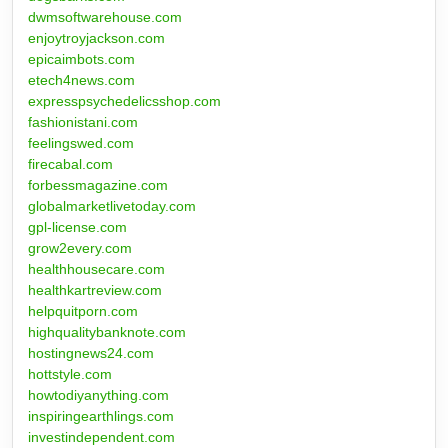
dwmsoftwarehouse.com
enjoytroyjackson.com
epicaimbots.com
etech4news.com
expresspsychedelicsshop.com
fashionistani.com
feelingswed.com
firecabal.com
forbessmagazine.com
globalmarketlivetoday.com
gpl-license.com
grow2every.com
healthhousecare.com
healthkartreview.com
helpquitporn.com
highqualitybanknote.com
hostingnews24.com
hottstyle.com
howtodiyanything.com
inspiringearthlings.com
investindependent.com