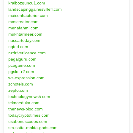
kralbozguncu1.com
landscapinggainesvillefl.com
maisonhauturier.com
mascreator.com
menafahmi.com
mukhtarmeer.com
nascartoday.com
nqted.com
nzdriverlicence.com
pagalguru.com
pcegame.com
pgslot-r2.com
ws-expression.com
zchotels.com
zepfo.com
technologynews5.com
teknoeduka.com
thenews-blog.com
todaycryptotimes.com
usabonuscodes.com
sm-satta-makta-gods.com