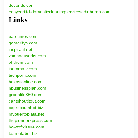
deconds.com
easycartltd-domesticcleaningservicesedinburgh.com
Links
uae-times.com
gamerifys.com
inspiratif.net
vsmsnetworks.com
offthem.com
ibommatv.com
techporfit.com
bekasionline.com
nbusinessplan.com
greenlife360.com
cantshoutitout.com
expressufabet.biz
mypuertoplata.net
thepioneerxpress.com
howtofixissue.com
teamufabet.biz