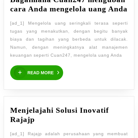
Ba
cara Anda mengelola uang Anda
Cu
[ad_1] Mengelola uang seringkali terasa seperti
me
tugas yang menakutkan, dengan begitu banyak
ca
biaya dan tagihan yang berbeda untuk dilacak.
An
Namun, dengan meningkatnya alat manajemen
me
keuangan seperti Cuan247, mengelola uang Anda
ua
READ
An
READ MORE
MORE
Menjelajahi Solusi Inovatif
Menjelajahi
Rajajp
Solusi
[ad_1] Rajajp adalah perusahaan yang membuat
Inovatif