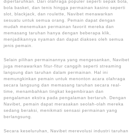
dipertaruhkan. Dari olahraga populer seperti sepak bola,
bola basket, dan tenis hingga permainan kasino seperti
slot, blackjack, dan roulette, Navibet menawarkan
sesuatu untuk semua orang. Pemain dapat dengan
mudah menemukan permainan favorit mereka dan
memasang taruhan hanya dengan beberapa klik,
menjadikannya nyaman dan dapat diakses oleh semua
jenis pemain.
Selain pilihan permainannya yang mengesankan, Navibet
juga menawarkan fitur-fitur canggih seperti streaming
langsung dan taruhan dalam permainan. Hal ini
memungkinkan pemain untuk menonton acara olahraga
secara langsung dan memasang taruhan secara real-
time, menambahkan tingkat kegembiraan dan
pengalaman ekstra pada pengalaman bertaruh. Dengan
Navibet, pemain dapat merasakan seolah-olah mereka
sedang beraksi, menikmati sensasi permainan yang
berlangsung.
Secara keseluruhan, Navibet merevolusi industri taruhan