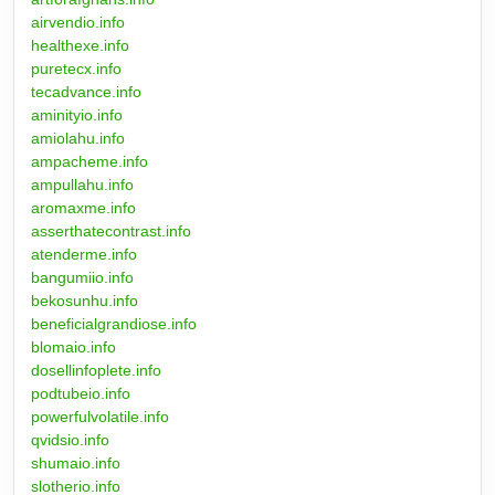
airvendio.info
healthexe.info
puretecx.info
tecadvance.info
aminityio.info
amiolahu.info
ampacheme.info
ampullahu.info
aromaxme.info
asserthatecontrast.info
atenderme.info
bangumiio.info
bekosunhu.info
beneficialgrandiose.info
blomaio.info
dosellinfoplete.info
podtubeio.info
powerfulvolatile.info
qvidsio.info
shumaio.info
slotherio.info