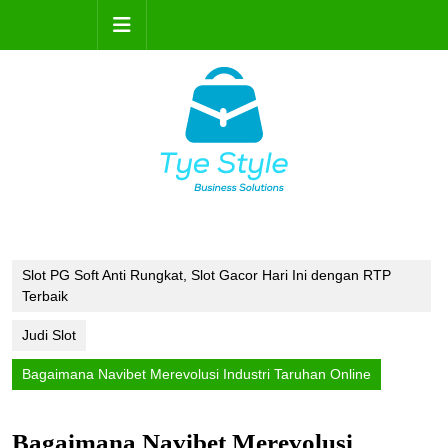
Skip
Open
to
content
Button
Slot PG Soft Anti Rungkat, Slot Gacor Hari Ini dengan RTP
Terbaik
Judi Slot
Bagaimana Navibet Merevolusi Industri Taruhan Online
Bagaimana Navibet Merevolusi