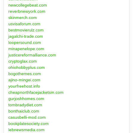
newcollegebeat.com
reverbnewyork.com
skinmerch.com
usvisaforum.com
bestmovierulz.com
jagalchi-trade.com
loopersound.com
minapenelope.com
justicereformalliance.com
cryptoglax.com
ohiohobbyplus.com
bogothemes.com
ajino-mingei.com
yourfreehost.info
cheapnorthfacejacketsm.com
gurjoshhomes.com
tombradydiet.com
bonthaiclub.com
casusbelli-mod.com
bookplatesociety.com
lebnewsmedia.com