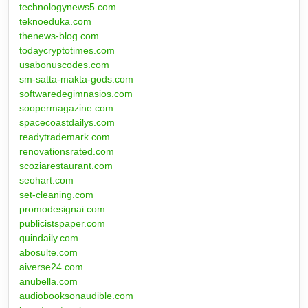
technologynews5.com
teknoeduka.com
thenews-blog.com
todaycryptotimes.com
usabonuscodes.com
sm-satta-makta-gods.com
softwaredegimnasios.com
soopermagazine.com
spacecoastdailys.com
readytrademark.com
renovationsrated.com
scoziarestaurant.com
seohart.com
set-cleaning.com
promodesignai.com
publicistspaper.com
quindaily.com
abosulte.com
aiverse24.com
anubella.com
audiobooksonaudible.com