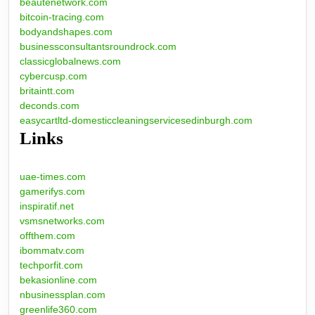
beautenetwork.com
bitcoin-tracing.com
bodyandshapes.com
businessconsultantsroundrock.com
classicglobalnews.com
cybercusp.com
britaintt.com
deconds.com
easycartltd-domesticcleaningservicesedinburgh.com
Links
uae-times.com
gamerifys.com
inspiratif.net
vsmsnetworks.com
offthem.com
ibommatv.com
techporfit.com
bekasionline.com
nbusinessplan.com
greenlife360.com