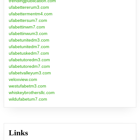
trendingpublication.com
ufabettererum3.com
ufabettermentm4.com
ufabettersum7.com
ufabettinwm7.com
ufabettinwum3.com
ufabetunitedm3.com
ufabetunitedm7.com
ufabetuskedm7.com
ufabetutoredm3.com
ufabetutoredm7.com
ufabetvalleyum3.com
veloxview.com
westufabetm3.com
whiskeybrothersllc.com
wildufabetum7.com
Links