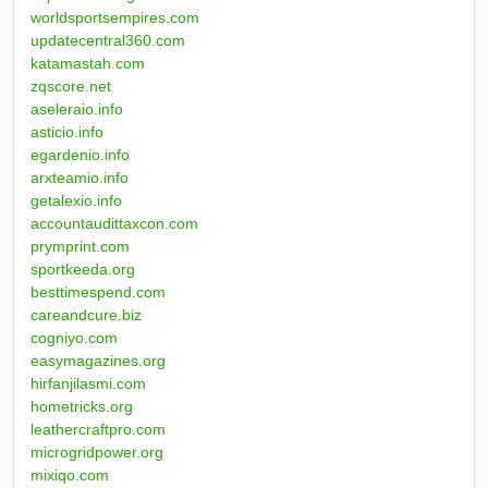
worldsportsempires.com
updatecentral360.com
katamastah.com
zqscore.net
aseleraio.info
asticio.info
egardenio.info
arxteamio.info
getalexio.info
accountaudittaxcon.com
prymprint.com
sportkeeda.org
besttimespend.com
careandcure.biz
cogniyo.com
easymagazines.org
hirfanjilasmi.com
hometricks.org
leathercraftpro.com
microgridpower.org
mixiqo.com