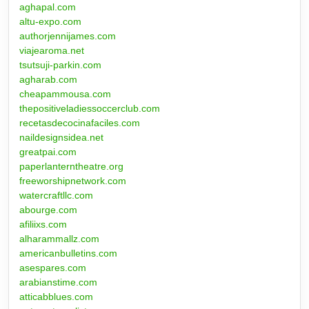
aghapal.com
altu-expo.com
authorjennijames.com
viajearoma.net
tsutsuji-parkin.com
agharab.com
cheapammousa.com
thepositiveladiessoccerclub.com
recetasdecocinafaciles.com
naildesignsidea.net
greatpai.com
paperlanterntheatre.org
freeworshipnetwork.com
watercraftllc.com
abourge.com
afiliixs.com
alharammallz.com
americanbulletins.com
asespares.com
arabianstime.com
atticabblues.com