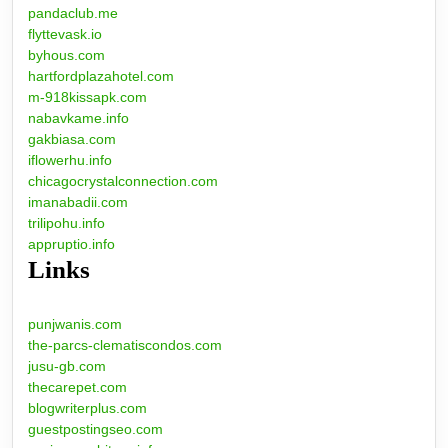
pandaclub.me
flyttevask.io
byhous.com
hartfordplazahotel.com
m-918kissapk.com
nabavkame.info
gakbiasa.com
iflowerhu.info
chicagocrystalconnection.com
imanabadii.com
trilipohu.info
appruptio.info
Links
punjwanis.com
the-parcs-clematiscondos.com
jusu-gb.com
thecarepet.com
blogwriterplus.com
guestpostingseo.com