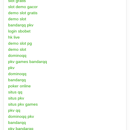
slot gratis
slot demo gacor
demo slot gratis
demo slot
bandarqq pkv
login sbobet
hk live
demo slot pg
demo slot
dominoqq
pkv games bandarqq
pkv
dominoqq
bandarqq
poker online
situs qq
situs pkv
situs pkv games
pkv qq
dominoqq pkv
bandarqq
pkv bandarqq