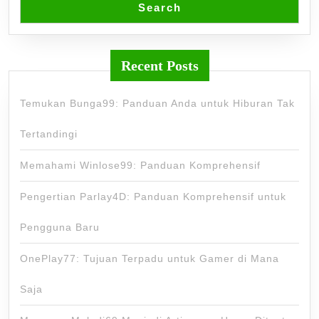
Search
Recent Posts
Temukan Bunga99: Panduan Anda untuk Hiburan Tak
Tertandingi
Memahami Winlose99: Panduan Komprehensif
Pengertian Parlay4D: Panduan Komprehensif untuk
Pengguna Baru
OnePlay77: Tujuan Terpadu untuk Gamer di Mana
Saja