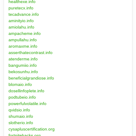
healthexe.info
puretecx.info
tecadvance.info
aminityio.info
amiolahu.info
ampacheme.info
ampullahu.info
aromaxme.info
asserthatecontrast.info
atenderme.info
bangumiio.info
bekosunhu.info
beneficialgrandiose.info
blomaio.info
dosellinfoplete.info
podtubeio.info
powerfulvolatile.info
qvidsio.info
shumaio.info
slotherio.info
cysapluscertification.org
fortnitehacks.org