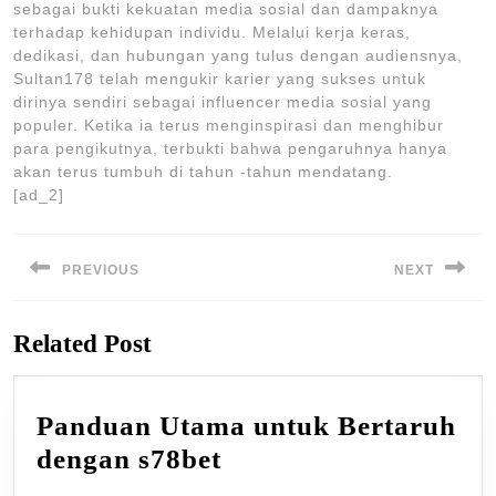
sebagai bukti kekuatan media sosial dan dampaknya
terhadap kehidupan individu. Melalui kerja keras,
dedikasi, dan hubungan yang tulus dengan audiensnya,
Sultan178 telah mengukir karier yang sukses untuk
dirinya sendiri sebagai influencer media sosial yang
populer. Ketika ia terus menginspirasi dan menghibur
para pengikutnya, terbukti bahwa pengaruhnya hanya
akan terus tumbuh di tahun -tahun mendatang.
[ad_2]
Post
navigation
PREVIOUS
NEXT
Previous
Next
Related Post
post:
post:
Panduan Utama untuk Bertaruh
Panduan
dengan s78bet
Utama