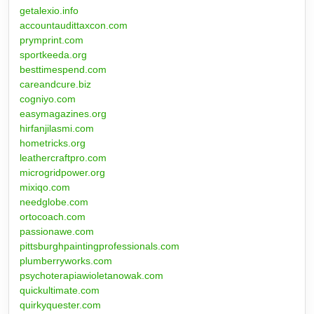
getalexio.info
accountaudittaxcon.com
prymprint.com
sportkeeda.org
besttimespend.com
careandcure.biz
cogniyo.com
easymagazines.org
hirfanjilasmi.com
hometricks.org
leathercraftpro.com
microgridpower.org
mixiqo.com
needglobe.com
ortocoach.com
passionawe.com
pittsburghpaintingprofessionals.com
plumberryworks.com
psychoterapiawioletanowak.com
quickultimate.com
quirkyquester.com