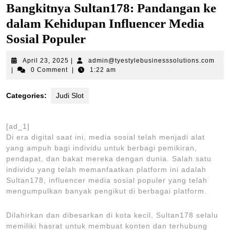
Bangkitnya Sultan178: Pandangan ke
dalam Kehidupan Influencer Media
Sosial Populer
April
admi
April 23, 2025
|
admin@tyestylebusinesssolutions.com
23,
|
0 Comment
|
1:22 am
2025
Categories:
Judi Slot
[ad_1]
Di era digital saat ini, media sosial telah menjadi alat
yang ampuh bagi individu untuk berbagi pemikiran,
pendapat, dan bakat mereka dengan dunia. Salah satu
individu yang telah memanfaatkan platform ini adalah
Sultan178, influencer media sosial populer yang telah
mengumpulkan banyak pengikut di berbagai platform.
Dilahirkan dan dibesarkan di kota kecil, Sultan178 selalu
memiliki hasrat untuk membuat konten dan terhubung