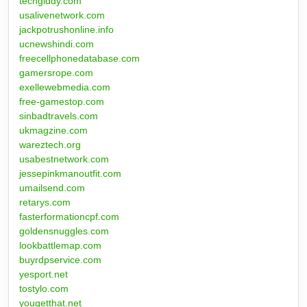
techgiddy.com
usalivenetwork.com
jackpotrushonline.info
ucnewshindi.com
freecellphonedatabase.com
gamersrope.com
exellewebmedia.com
free-gamestop.com
sinbadtravels.com
ukmagzine.com
wareztech.org
usabestnetwork.com
jessepinkmanoutfit.com
umailsend.com
retarys.com
fasterformationcpf.com
goldensnuggles.com
lookbattlemap.com
buyrdpservice.com
yesport.net
tostylo.com
yougetthat.net