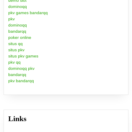
demo slot
dominoqq
pkv games bandarqq
pkv
dominoqq
bandarqq
poker online
situs qq
situs pkv
situs pkv games
pkv qq
dominoqq pkv
bandarqq
pkv bandarqq
Links