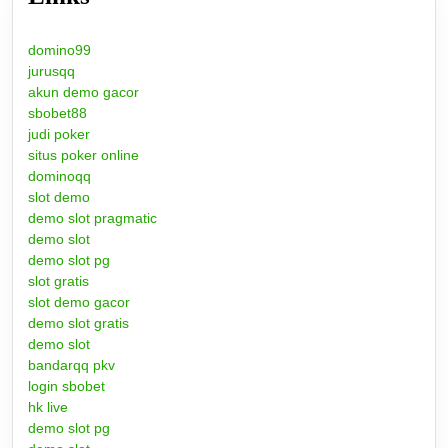
domino99
jurusqq
akun demo gacor
sbobet88
judi poker
situs poker online
dominoqq
slot demo
demo slot pragmatic
demo slot
demo slot pg
slot gratis
slot demo gacor
demo slot gratis
demo slot
bandarqq pkv
login sbobet
hk live
demo slot pg