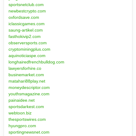
sportsnetclub.com
newbestcrypto.com
oxfordsave.com
iclassicgames.com
saung-artikel.com
fasthokivip2.com
observersports.com
cryptominingplus.com
aquinoticiaspe.com
longhairedfrenchbulldog.com
lawyersforhire.co
businemarket.com
matahari88play.net
moneydescriptor.com
youthsmagazine.com
painaidee.net
sportsdarkest.com
webtoon.biz
thesportswires.com
hyungpro.com
sportingnewsnet.com