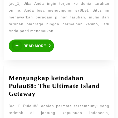
[ad_1] Jika Anda ingin terjun ke dunia taruhan
untuk
online, Anda bisa mengunjungi s78bet. Situs ini
Bertaruh
menawarkan beragam pilihan taruhan, mulai dari
dengan
taruhan olahraga hingga permainan kasino, jadi
s78bet
Anda pasti menemukan
READ
READ MORE
MORE
Mengungkap keindahan
Pulau88: The Ultimate Island
Mengungkap
Getaway
keindahan
[ad_1] Pulau88 adalah permata tersembunyi yang
Pulau88:
terletak di jantung kepulauan Indonesia,
The