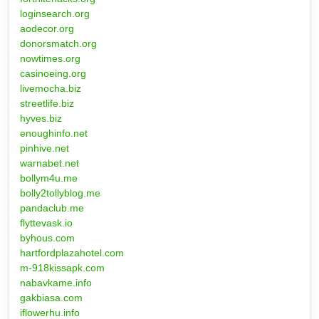
loginsearch.org
aodecor.org
donorsmatch.org
nowtimes.org
casinoeing.org
livemocha.biz
streetlife.biz
hyves.biz
enoughinfo.net
pinhive.net
warnabet.net
bollym4u.me
bolly2tollyblog.me
pandaclub.me
flyttevask.io
byhous.com
hartfordplazahotel.com
m-918kissapk.com
nabavkame.info
gakbiasa.com
iflowerhu.info