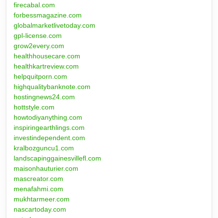
firecabal.com
forbessmagazine.com
globalmarketlivetoday.com
gpl-license.com
grow2every.com
healthhousecare.com
healthkartreview.com
helpquitporn.com
highqualitybanknote.com
hostingnews24.com
hottstyle.com
howtodiyanything.com
inspiringearthlings.com
investindependent.com
kralbozguncu1.com
landscapinggainesvillefl.com
maisonhauturier.com
mascreator.com
menafahmi.com
mukhtarmeer.com
nascartoday.com