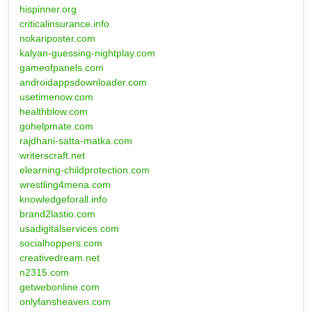
hispinner.org
criticalinsurance.info
nokariposter.com
kalyan-guessing-nightplay.com
gameofpanels.com
androidappsdownloader.com
usetimenow.com
healthblow.com
gohelpmate.com
rajdhani-satta-matka.com
writerscraft.net
elearning-childprotection.com
wrestling4mena.com
knowledgeforall.info
brand2lastio.com
usadigitalservices.com
socialhoppers.com
creativedream.net
n2315.com
getwebonline.com
onlyfansheaven.com