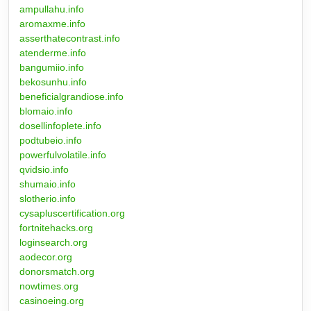
ampullahu.info
aromaxme.info
asserthatecontrast.info
atenderme.info
bangumiio.info
bekosunhu.info
beneficialgrandiose.info
blomaio.info
dosellinfoplete.info
podtubeio.info
powerfulvolatile.info
qvidsio.info
shumaio.info
slotherio.info
cysapluscertification.org
fortnitehacks.org
loginsearch.org
aodecor.org
donorsmatch.org
nowtimes.org
casinoeing.org