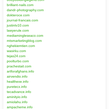
brilliant-nails.com
dandr-photography.com
dokteroce.com
journal-francais.com
justintv10.com
lawyerule.com
mediamingleseaco.com
mtsmarketingblog.com
nghekiemtien.com
wasirku.com
tejas24.com
poolturbo.com
prachestait.com
artforafghans.info
airvendio.info
healthexe.info
puretecx.info
tecadvance.info
aminityio.info
amiolahu.info
ampacheme.info