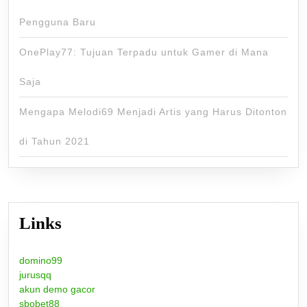
Pengguna Baru
OnePlay77: Tujuan Terpadu untuk Gamer di Mana
Saja
Mengapa Melodi69 Menjadi Artis yang Harus Ditonton
di Tahun 2021
Links
domino99
jurusqq
akun demo gacor
sbobet88