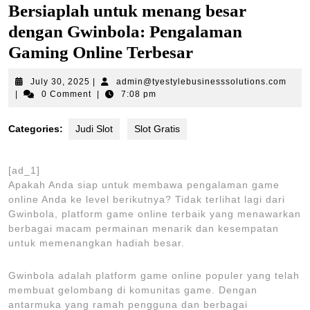
Bersiaplah untuk menang besar
dengan Gwinbola: Pengalaman
Gaming Online Terbesar
July
admi
July 30, 2025
|
admin@tyestylebusinesssolutions.com
30,
|
0 Comment
|
7:08 pm
2025
Categories:
Judi Slot
Slot Gratis
[ad_1]
Apakah Anda siap untuk membawa pengalaman game
online Anda ke level berikutnya? Tidak terlihat lagi dari
Gwinbola, platform game online terbaik yang menawarkan
berbagai macam permainan menarik dan kesempatan
untuk memenangkan hadiah besar.
Gwinbola adalah platform game online populer yang telah
membuat gelombang di komunitas game. Dengan
antarmuka yang ramah pengguna dan berbagai