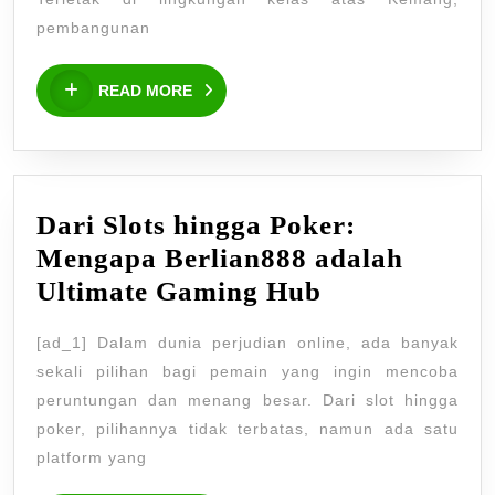
Kemudahan
pembangunan
di
READ
READ MORE
Jantung
MORE
Kota
Jakarta
Dari Slots hingga Poker:
Mengapa Berlian888 adalah
Dari
Ultimate Gaming Hub
Slots
[ad_1] Dalam dunia perjudian online, ada banyak
hingga
sekali pilihan bagi pemain yang ingin mencoba
Poker:
peruntungan dan menang besar. Dari slot hingga
Mengapa
poker, pilihannya tidak terbatas, namun ada satu
Berlian888
platform yang
adalah