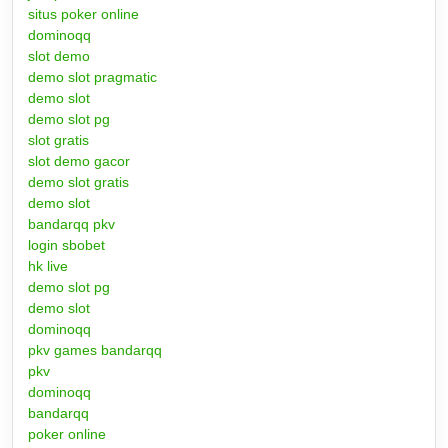
situs poker online
dominoqq
slot demo
demo slot pragmatic
demo slot
demo slot pg
slot gratis
slot demo gacor
demo slot gratis
demo slot
bandarqq pkv
login sbobet
hk live
demo slot pg
demo slot
dominoqq
pkv games bandarqq
pkv
dominoqq
bandarqq
poker online