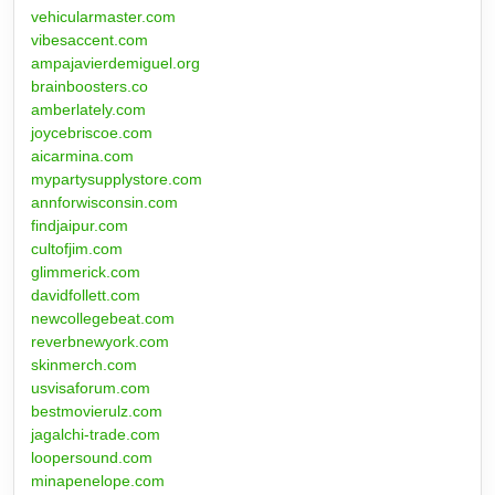
vehicularmaster.com
vibesaccent.com
ampajavierdemiguel.org
brainboosters.co
amberlately.com
joycebriscoe.com
aicarmina.com
mypartysupplystore.com
annforwisconsin.com
findjaipur.com
cultofjim.com
glimmerick.com
davidfollett.com
newcollegebeat.com
reverbnewyork.com
skinmerch.com
usvisaforum.com
bestmovierulz.com
jagalchi-trade.com
loopersound.com
minapenelope.com