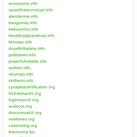
aromaxme.info
asserthatecontrast.info
atenderme.info
bangumiio.info
bekosunhu.info
beneficialgrandiose.info
blomaio.info
dosellinfoplete.info
podtubeio.info
powerfulvolatile.info
qvidsio.info
shumaio.info
slotherio.info
cysapluscertification.org
fortnitehacks.org
loginsearch.org
aodecor.org
donorsmatch.org
nowtimes.org
casinoeing.org
livemocha.biz