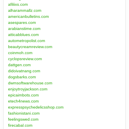
afiliixs.com
alharammallz.com
americanbulletins.com
asespares.com
arabianstime.com
atticabblues.com
autometropolist.com
beautycreamreview.com
coinmoh.com
cyclopsreview.com
dattgen.com
didoivatnang.com
dogsbarks.com
dwmsoftwarehouse.com
enjoytroyjackson.com
epicaimbots.com
etech4news.com
expresspsychedelicsshop.com
fashionistani.com
feelingswed.com
firecabal.com