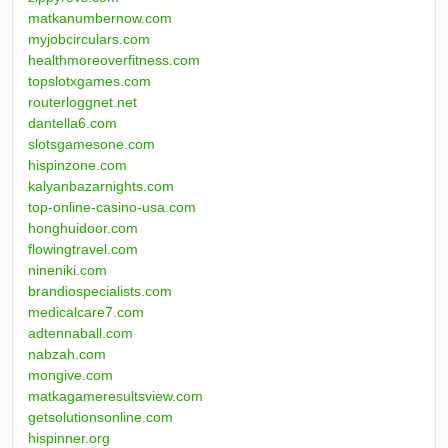
matkanumbernow.com
myjobcirculars.com
healthmoreoverfitness.com
topslotxgames.com
routerloggnet.net
dantella6.com
slotsgamesone.com
hispinzone.com
kalyanbazarnights.com
top-online-casino-usa.com
honghuidoor.com
flowingtravel.com
nineniki.com
brandiospecialists.com
medicalcare7.com
adtennaball.com
nabzah.com
mongive.com
matkagameresultsview.com
getsolutionsonline.com
hispinner.org