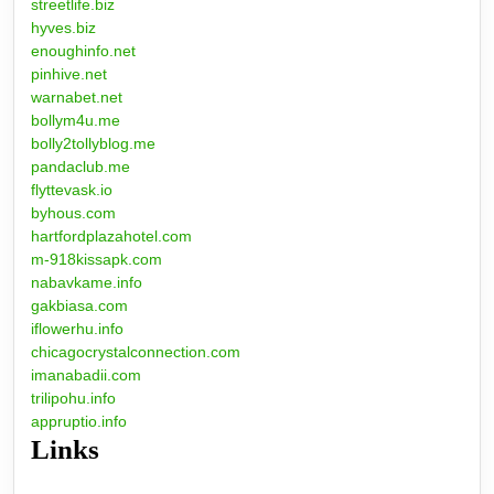
streetlife.biz
hyves.biz
enoughinfo.net
pinhive.net
warnabet.net
bollym4u.me
bolly2tollyblog.me
pandaclub.me
flyttevask.io
byhous.com
hartfordplazahotel.com
m-918kissapk.com
nabavkame.info
gakbiasa.com
iflowerhu.info
chicagocrystalconnection.com
imanabadii.com
trilipohu.info
appruptio.info
Links