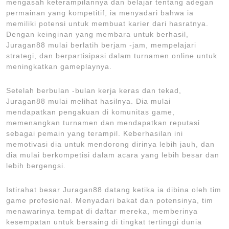
mengasah keterampilannya dan belajar tentang adegan
permainan yang kompetitif, ia menyadari bahwa ia
memiliki potensi untuk membuat karier dari hasratnya.
Dengan keinginan yang membara untuk berhasil,
Juragan88 mulai berlatih berjam -jam, mempelajari
strategi, dan berpartisipasi dalam turnamen online untuk
meningkatkan gameplaynya.
Setelah berbulan -bulan kerja keras dan tekad,
Juragan88 mulai melihat hasilnya. Dia mulai
mendapatkan pengakuan di komunitas game,
memenangkan turnamen dan mendapatkan reputasi
sebagai pemain yang terampil. Keberhasilan ini
memotivasi dia untuk mendorong dirinya lebih jauh, dan
dia mulai berkompetisi dalam acara yang lebih besar dan
lebih bergengsi.
Istirahat besar Juragan88 datang ketika ia dibina oleh tim
game profesional. Menyadari bakat dan potensinya, tim
menawarinya tempat di daftar mereka, memberinya
kesempatan untuk bersaing di tingkat tertinggi dunia