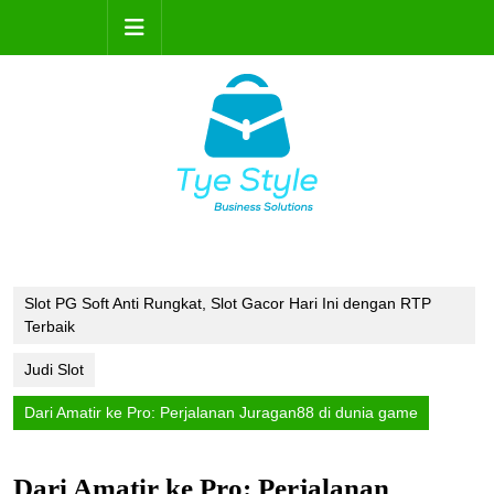
Skip
Open
to
content
Button
Slot PG Soft Anti Rungkat, Slot Gacor Hari Ini dengan RTP
Terbaik
Judi Slot
Dari Amatir ke Pro: Perjalanan Juragan88 di dunia game
Dari Amatir ke Pro: Perjalanan