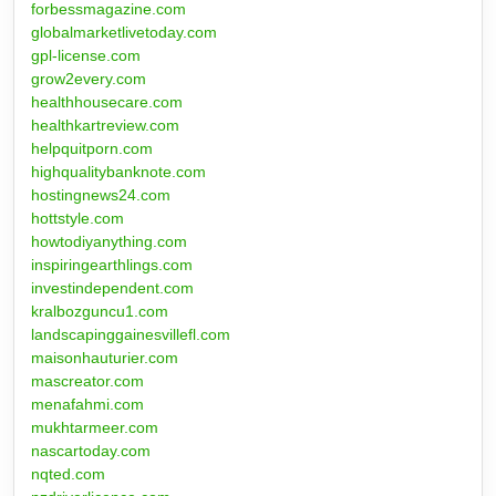
forbessmagazine.com
globalmarketlivetoday.com
gpl-license.com
grow2every.com
healthhousecare.com
healthkartreview.com
helpquitporn.com
highqualitybanknote.com
hostingnews24.com
hottstyle.com
howtodiyanything.com
inspiringearthlings.com
investindependent.com
kralbozguncu1.com
landscapinggainesvillefl.com
maisonhauturier.com
mascreator.com
menafahmi.com
mukhtarmeer.com
nascartoday.com
nqted.com