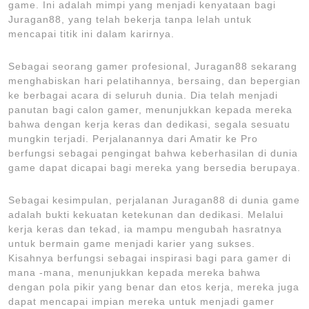
game. Ini adalah mimpi yang menjadi kenyataan bagi
Juragan88, yang telah bekerja tanpa lelah untuk
mencapai titik ini dalam karirnya.
Sebagai seorang gamer profesional, Juragan88 sekarang
menghabiskan hari pelatihannya, bersaing, dan bepergian
ke berbagai acara di seluruh dunia. Dia telah menjadi
panutan bagi calon gamer, menunjukkan kepada mereka
bahwa dengan kerja keras dan dedikasi, segala sesuatu
mungkin terjadi. Perjalanannya dari Amatir ke Pro
berfungsi sebagai pengingat bahwa keberhasilan di dunia
game dapat dicapai bagi mereka yang bersedia berupaya.
Sebagai kesimpulan, perjalanan Juragan88 di dunia game
adalah bukti kekuatan ketekunan dan dedikasi. Melalui
kerja keras dan tekad, ia mampu mengubah hasratnya
untuk bermain game menjadi karier yang sukses.
Kisahnya berfungsi sebagai inspirasi bagi para gamer di
mana -mana, menunjukkan kepada mereka bahwa
dengan pola pikir yang benar dan etos kerja, mereka juga
dapat mencapai impian mereka untuk menjadi gamer