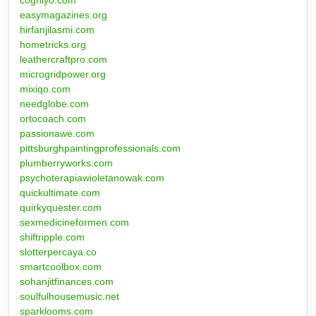
cogniyo.com
easymagazines.org
hirfanjilasmi.com
hometricks.org
leathercraftpro.com
microgridpower.org
mixiqo.com
needglobe.com
ortocoach.com
passionawe.com
pittsburghpaintingprofessionals.com
plumberryworks.com
psychoterapiawioletanowak.com
quickultimate.com
quirkyquester.com
sexmedicineformen.com
shiftripple.com
slotterpercaya.co
smartcoolbox.com
sohanjitfinances.com
soulfulhousemusic.net
sparklooms.com