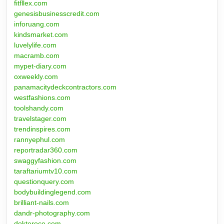
fitfllex.com
genesisbusinesscredit.com
inforuang.com
kindsmarket.com
luvelylife.com
macramb.com
mypet-diary.com
oxweekly.com
panamacitydeckcontractors.com
westfashions.com
toolshandy.com
travelstager.com
trendinspires.com
rannyephul.com
reportradar360.com
swaggyfashion.com
taraftariumtv10.com
questionquery.com
bodybuildinglegend.com
brilliant-nails.com
dandr-photography.com
dokteroce.com