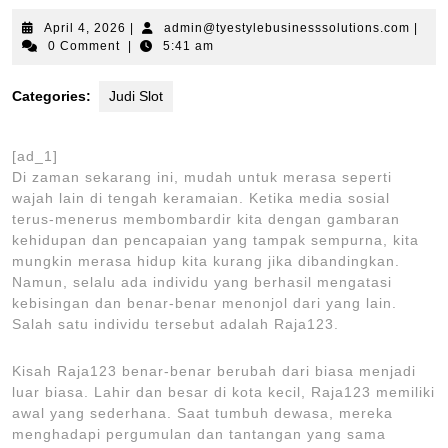
April
admin
April 4, 2026
|
admin@tyestylebusinesssolutions.com
|
4,
0 Comment
|
5:41 am
2026
Categories:
Judi Slot
[ad_1]
Di zaman sekarang ini, mudah untuk merasa seperti
wajah lain di tengah keramaian. Ketika media sosial
terus-menerus membombardir kita dengan gambaran
kehidupan dan pencapaian yang tampak sempurna, kita
mungkin merasa hidup kita kurang jika dibandingkan.
Namun, selalu ada individu yang berhasil mengatasi
kebisingan dan benar-benar menonjol dari yang lain.
Salah satu individu tersebut adalah Raja123.
Kisah Raja123 benar-benar berubah dari biasa menjadi
luar biasa. Lahir dan besar di kota kecil, Raja123 memiliki
awal yang sederhana. Saat tumbuh dewasa, mereka
menghadapi pergumulan dan tantangan yang sama