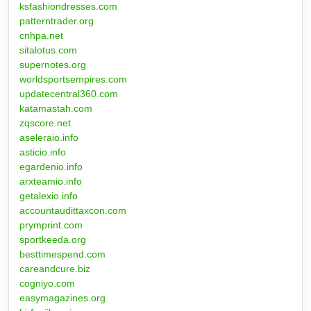
ksfashiondresses.com
patterntrader.org
cnhpa.net
sitalotus.com
supernotes.org
worldsportsempires.com
updatecentral360.com
katamastah.com
zqscore.net
aseleraio.info
asticio.info
egardenio.info
arxteamio.info
getalexio.info
accountaudittaxcon.com
prymprint.com
sportkeeda.org
besttimespend.com
careandcure.biz
cogniyo.com
easymagazines.org