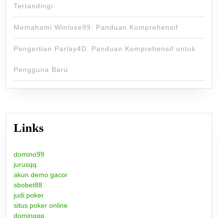
Tertandingi
Memahami Winlose99: Panduan Komprehensif
Pengertian Parlay4D: Panduan Komprehensif untuk
Pengguna Baru
Links
domino99
jurusqq
akun demo gacor
sbobet88
judi poker
situs poker online
dominoqq