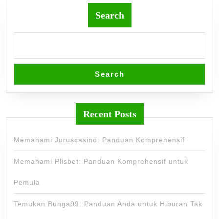
Search
Search
Recent Posts
Memahami Juruscasino: Panduan Komprehensif
Memahami Plisbet: Panduan Komprehensif untuk
Pemula
Temukan Bunga99: Panduan Anda untuk Hiburan Tak