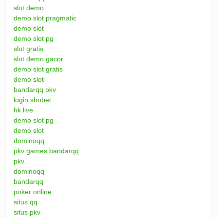
slot demo
demo slot pragmatic
demo slot
demo slot pg
slot gratis
slot demo gacor
demo slot gratis
demo slot
bandarqq pkv
login sbobet
hk live
demo slot pg
demo slot
dominoqq
pkv games bandarqq
pkv
dominoqq
bandarqq
poker online
situs qq
situs pkv