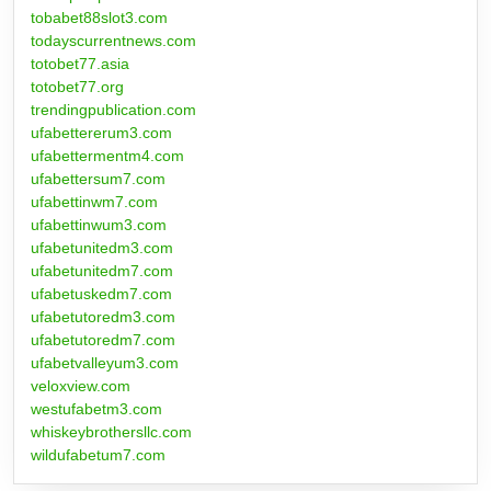
tobabet88slot3.com
todayscurrentnews.com
totobet77.asia
totobet77.org
trendingpublication.com
ufabettererum3.com
ufabettermentm4.com
ufabettersum7.com
ufabettinwm7.com
ufabettinwum3.com
ufabetunitedm3.com
ufabetunitedm7.com
ufabetuskedm7.com
ufabetutoredm3.com
ufabetutoredm7.com
ufabetvalleyum3.com
veloxview.com
westufabetm3.com
whiskeybrothersllc.com
wildufabetum7.com