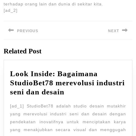
terhadap orang lain dan dunia di sekitar kita.
[ad_2]
Post
navigation
PREVIOUS
NEXT
Previous
Next
Related Post
post:
post:
Look Inside: Bagaimana
StudioBet78 merevolusi industri
Look
seni dan desain
Inside:
[ad_1] StudioBet78 adalah studio desain mutakhir
Bagaimana
yang merevolusi industri seni dan desain dengan
StudioBet78
pendekatan inovatifnya untuk menciptakan karya
merevolusi
yang menakjubkan secara visual dan menggugah