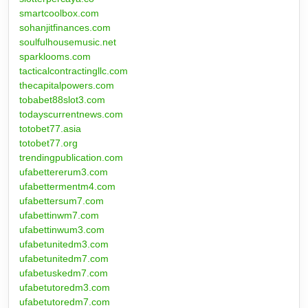
smartcoolbox.com
sohanjitfinances.com
soulfulhousemusic.net
sparklooms.com
tacticalcontractingllc.com
thecapitalpowers.com
tobabet88slot3.com
todayscurrentnews.com
totobet77.asia
totobet77.org
trendingpublication.com
ufabettererum3.com
ufabettermentm4.com
ufabettersum7.com
ufabettinwm7.com
ufabettinwum3.com
ufabetunitedm3.com
ufabetunitedm7.com
ufabetuskedm7.com
ufabetutoredm3.com
ufabetutoredm7.com