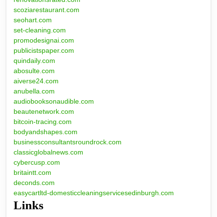
scoziarestaurant.com
seohart.com
set-cleaning.com
promodesignai.com
publicistspaper.com
quindaily.com
abosulte.com
aiverse24.com
anubella.com
audiobooksonaudible.com
beautenetwork.com
bitcoin-tracing.com
bodyandshapes.com
businessconsultantsroundrock.com
classicglobalnews.com
cybercusp.com
britaintt.com
deconds.com
easycartltd-domesticcleaningservicesedinburgh.com
Links