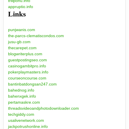
trilipohu.info
appruptio.info
Links
punjwanis.com
the-parcs-clematiscondos.com
jusu-gb.com
thecarepet.com
blogwriterplus.com
guestpostingseo.com
casinogambitpro.info
pokerplaymasters.info
courseoncourse.com
bantinbatdongsan247.com
bahednog.info
bahenxgek.info
pertamaskre.com
threadsvideoandphotodownloader.com
techgiddy.com
usalivenetwork.com
jackpotrushonline.info