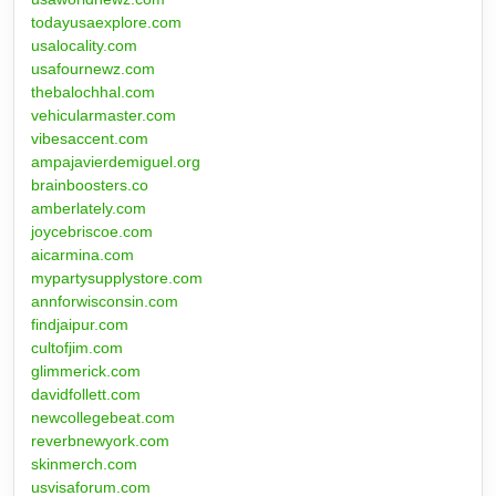
todayusaexplore.com
usalocality.com
usafournewz.com
thebalochhal.com
vehicularmaster.com
vibesaccent.com
ampajavierdemiguel.org
brainboosters.co
amberlately.com
joycebriscoe.com
aicarmina.com
mypartysupplystore.com
annforwisconsin.com
findjaipur.com
cultofjim.com
glimmerick.com
davidfollett.com
newcollegebeat.com
reverbnewyork.com
skinmerch.com
usvisaforum.com