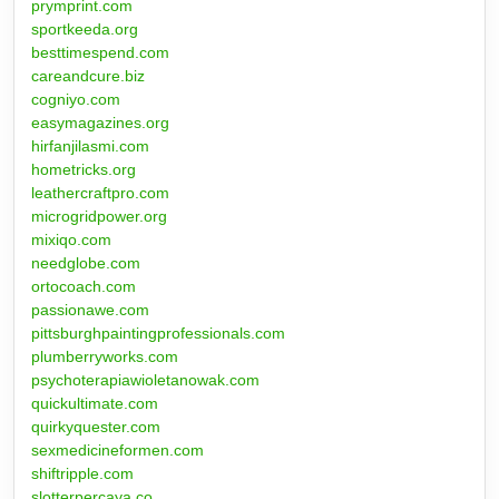
prymprint.com
sportkeeda.org
besttimespend.com
careandcure.biz
cogniyo.com
easymagazines.org
hirfanjilasmi.com
hometricks.org
leathercraftpro.com
microgridpower.org
mixiqo.com
needglobe.com
ortocoach.com
passionawe.com
pittsburghpaintingprofessionals.com
plumberryworks.com
psychoterapiawioletanowak.com
quickultimate.com
quirkyquester.com
sexmedicineformen.com
shiftripple.com
slotterpercaya.co