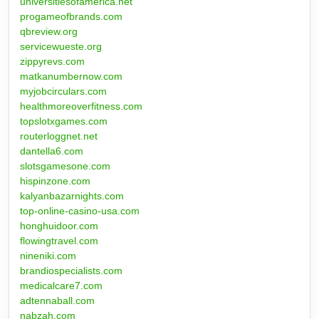
universitiesofamerica.net
progameofbrands.com
qbreview.org
servicewueste.org
zippyrevs.com
matkanumbernow.com
myjobcirculars.com
healthmoreoverfitness.com
topslotxgames.com
routerloggnet.net
dantella6.com
slotsgamesone.com
hispinzone.com
kalyanbazarnights.com
top-online-casino-usa.com
honghuidoor.com
flowingtravel.com
nineniki.com
brandiospecialists.com
medicalcare7.com
adtennaball.com
nabzah.com