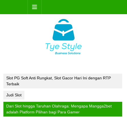
Skip
Open
to
content
Button
Slot PG Soft Anti Rungkat, Slot Gacor Hari Ini dengan RTP
Terbaik
Judi Slot
Dari Slot hingga Taruhan Olahraga: Mengapa Mangga2bet
adalah Platform Pilihan bagi Para Gamer