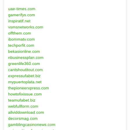
uae-times.com
gamerifys.com
inspiratif.net
vsmsnetworks.com
offthem.com
ibommatv.com
techporfit.com
bekasionline.com
nbusinessplan.com
greenlife360.com
cantshoutitout.com
expressufabet.biz
mypuertoplata.net
thepioneerxpress.com
howtofixissue.com
teamufabet.biz
webfullform.com
allviddownload.com
decorsmag.com
gamblingcasinonews.com