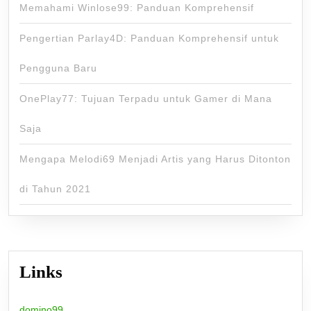
Memahami Winlose99: Panduan Komprehensif
Pengertian Parlay4D: Panduan Komprehensif untuk
Pengguna Baru
OnePlay77: Tujuan Terpadu untuk Gamer di Mana
Saja
Mengapa Melodi69 Menjadi Artis yang Harus Ditonton
di Tahun 2021
Links
domino99