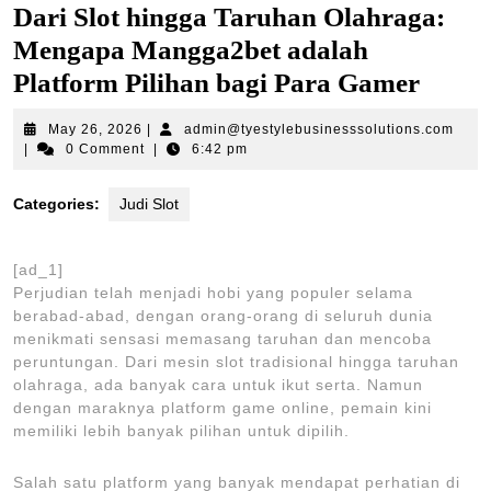
Dari Slot hingga Taruhan Olahraga:
Mengapa Mangga2bet adalah
Platform Pilihan bagi Para Gamer
May
admi
May 26, 2026
|
admin@tyestylebusinesssolutions.com
26,
|
0 Comment
|
6:42 pm
2026
Categories:
Judi Slot
[ad_1]
Perjudian telah menjadi hobi yang populer selama
berabad-abad, dengan orang-orang di seluruh dunia
menikmati sensasi memasang taruhan dan mencoba
peruntungan. Dari mesin slot tradisional hingga taruhan
olahraga, ada banyak cara untuk ikut serta. Namun
dengan maraknya platform game online, pemain kini
memiliki lebih banyak pilihan untuk dipilih.
Salah satu platform yang banyak mendapat perhatian di