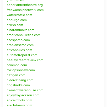
paperlanterntheatre.org
freeworshipnetwork.com
watercraftllc.com
abourge.com
afiliixs.com
alharammallz.com
americanbulletins.com
asespares.com
arabianstime.com
atticabblues.com
autometropolist.com
beautycreamreview.com
coinmoh.com
cyclopsreview.com
dattgen.com
didoivatnang.com
dogsbarks.com
dwmsoftwarehouse.com
enjoytroyjackson.com
epicaimbots.com
etech4news.com