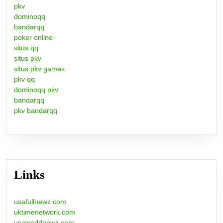
pkv
dominoqq
bandarqq
poker online
situs qq
situs pkv
situs pkv games
pkv qq
dominoqq pkv
bandarqq
pkv bandarqq
Links
usafullnewz.com
uktimenetwork.com
usaworldnewz.com