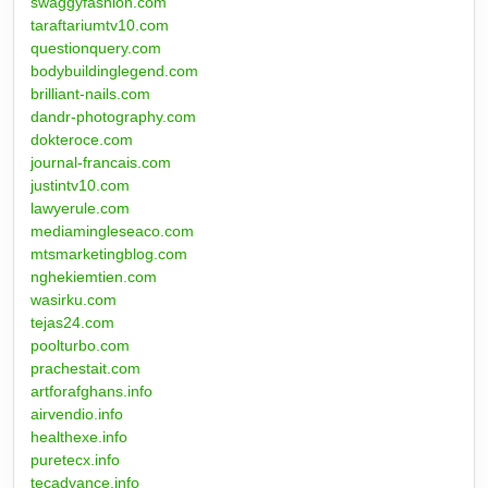
swaggyfashion.com
taraftariumtv10.com
questionquery.com
bodybuildinglegend.com
brilliant-nails.com
dandr-photography.com
dokteroce.com
journal-francais.com
justintv10.com
lawyerule.com
mediamingleseaco.com
mtsmarketingblog.com
nghekiemtien.com
wasirku.com
tejas24.com
poolturbo.com
prachestait.com
artforafghans.info
airvendio.info
healthexe.info
puretecx.info
tecadvance.info