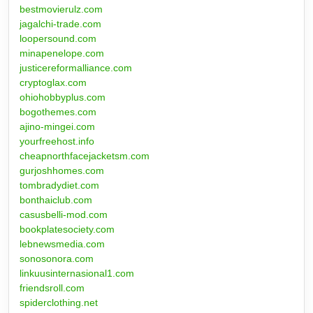
bestmovierulz.com
jagalchi-trade.com
loopersound.com
minapenelope.com
justicereformalliance.com
cryptoglax.com
ohiohobbyplus.com
bogothemes.com
ajino-mingei.com
yourfreehost.info
cheapnorthfacejacketsm.com
gurjoshhomes.com
tombradydiet.com
bonthaiclub.com
casusbelli-mod.com
bookplatesociety.com
lebnewsmedia.com
sonosonora.com
linkuusinternasional1.com
friendsroll.com
spiderclothing.net