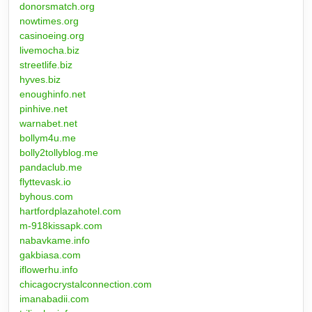
donorsmatch.org
nowtimes.org
casinoeing.org
livemocha.biz
streetlife.biz
hyves.biz
enoughinfo.net
pinhive.net
warnabet.net
bollym4u.me
bolly2tollyblog.me
pandaclub.me
flyttevask.io
byhous.com
hartfordplazahotel.com
m-918kissapk.com
nabavkame.info
gakbiasa.com
iflowerhu.info
chicagocrystalconnection.com
imanabadii.com