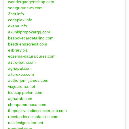
wondergadgetsshop.com
seatgurunews.com
3net.info
codeplex.info
okena.info
akunidpropokerqq.com
bespokecardetailing.com
bestfriendscredit.com
elibrary.biz
eczema-naturalcures.com
astro-bath.com
aghapal.com
altu-expo.com
authorjennijames.com
viajearoma.net
tsutsuji-parkin.com
agharab.com
cheapammousa.com
thepositiveladiessoccerclub.com
recetasdecocinafaciles.com
naildesignsidea.net
greatpai.com