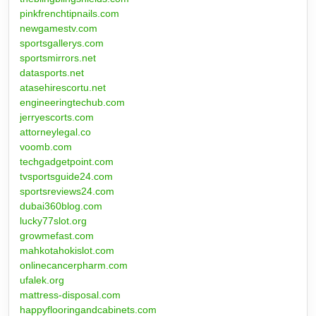
pinkfrenchtipnails.com
newgamestv.com
sportsgallerys.com
sportsmirrors.net
datasports.net
atasehirescortu.net
engineeringtechub.com
jerryescorts.com
attorneylegal.co
voomb.com
techgadgetpoint.com
tvsportsguide24.com
sportsreviews24.com
dubai360blog.com
lucky77slot.org
growmefast.com
mahkotahokislot.com
onlinecancerpharm.com
ufalek.org
mattress-disposal.com
happyflooringandcabinets.com