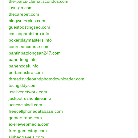
the-parcs-clematiscondos.com
jusu-gb.com
thecarepet.com
blogwriterplus.com
guestpostingseo.com
casinogambitpro.info
pokerplaymasters.info
courseoncourse.com
bantinbatdongsan247.com
bahednog.info
bahenxgek.info
pertamaskre.com
threadsvideoandphotodownloader.com
techgiddy.com
usalivenetwork.com
jackpotrushonline.info
ucnewshindi.com
freecellphonedatabase.com
gamersrope.com
exellewebmedia.com
free-gamestop.com
sinbadtravels.com