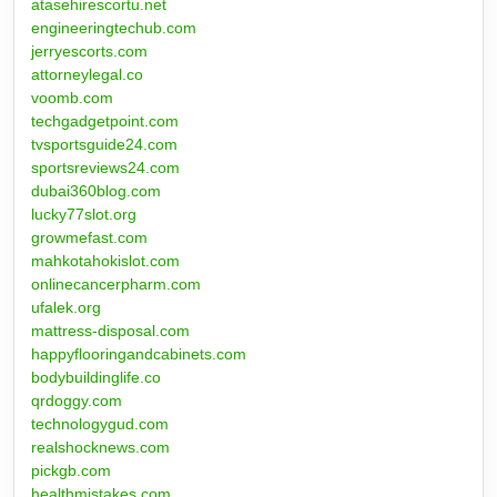
atasehirescortu.net
engineeringtechub.com
jerryescorts.com
attorneylegal.co
voomb.com
techgadgetpoint.com
tvsportsguide24.com
sportsreviews24.com
dubai360blog.com
lucky77slot.org
growmefast.com
mahkotahokislot.com
onlinecancerpharm.com
ufalek.org
mattress-disposal.com
happyflooringandcabinets.com
bodybuildinglife.co
qrdoggy.com
technologygud.com
realshocknews.com
pickgb.com
healthmistakes.com