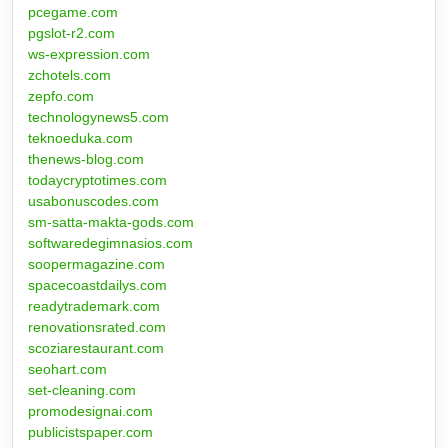
pcegame.com
pgslot-r2.com
ws-expression.com
zchotels.com
zepfo.com
technologynews5.com
teknoeduka.com
thenews-blog.com
todaycryptotimes.com
usabonuscodes.com
sm-satta-makta-gods.com
softwaredegimnasios.com
soopermagazine.com
spacecoastdailys.com
readytrademark.com
renovationsrated.com
scoziarestaurant.com
seohart.com
set-cleaning.com
promodesignai.com
publicistspaper.com