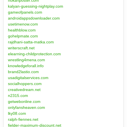
nokariposter.com
kalyan-guessing-nightplay.com
gameofpanels.com
androidappsdownloader.com
usetimenow.com
healthblow.com
gohelpmate.com
rajdhani-satta-matka.com
writerscraft.net
elearning-childprotection.com
wrestling4mena.com
knowledgeforall.info
brand2lastio.com
usadigitalservices.com
socialhoppers.com
creativedream.net
n2315.com
getwebonline.com
onlyfansheaven.com
lky08.com
ralph-fiennes.net
fielder-maximum-discount.net