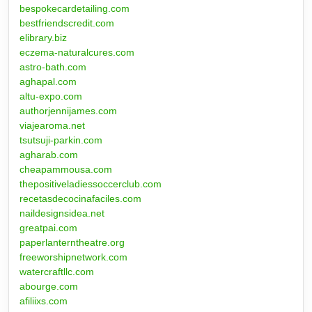
bespokecardetailing.com
bestfriendscredit.com
elibrary.biz
eczema-naturalcures.com
astro-bath.com
aghapal.com
altu-expo.com
authorjennijames.com
viajearoma.net
tsutsuji-parkin.com
agharab.com
cheapammousa.com
thepositiveladiessoccerclub.com
recetasdecocinafaciles.com
naildesignsidea.net
greatpai.com
paperlanterntheatre.org
freeworshipnetwork.com
watercraftllc.com
abourge.com
afiliixs.com