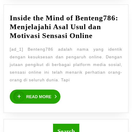
dan
YouTube
Inside the Mind of Benteng786:
Menjelajahi Asal Usul dan
Inside
Motivasi Sensasi Online
the
[ad_1] Benteng786 adalah nama yang identik
Mind
dengan kesuksesan dan pengaruh online. Dengan
of
jutaan pengikut di berbagai platform media sosial,
Benteng786
sensasi online ini telah menarik perhatian orang-
Menjelajah
orang di seluruh dunia. Tapi
Asal
READ
Usul
READ MORE
MORE
dan
Motivasi
Sensasi
Search