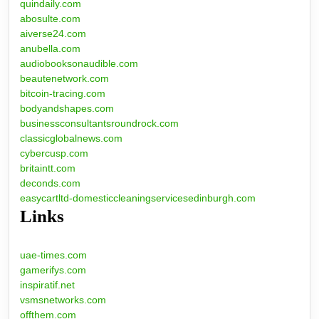
quindaily.com
abosulte.com
aiverse24.com
anubella.com
audiobooksonaudible.com
beautenetwork.com
bitcoin-tracing.com
bodyandshapes.com
businessconsultantsroundrock.com
classicglobalnews.com
cybercusp.com
britaintt.com
deconds.com
easycartltd-domesticcleaningservicesedinburgh.com
Links
uae-times.com
gamerifys.com
inspiratif.net
vsmsnetworks.com
offthem.com