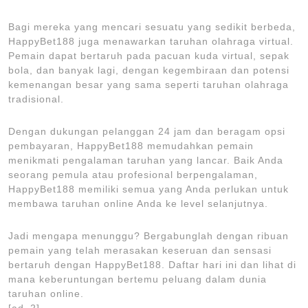
Bagi mereka yang mencari sesuatu yang sedikit berbeda,
HappyBet188 juga menawarkan taruhan olahraga virtual.
Pemain dapat bertaruh pada pacuan kuda virtual, sepak
bola, dan banyak lagi, dengan kegembiraan dan potensi
kemenangan besar yang sama seperti taruhan olahraga
tradisional.
Dengan dukungan pelanggan 24 jam dan beragam opsi
pembayaran, HappyBet188 memudahkan pemain
menikmati pengalaman taruhan yang lancar. Baik Anda
seorang pemula atau profesional berpengalaman,
HappyBet188 memiliki semua yang Anda perlukan untuk
membawa taruhan online Anda ke level selanjutnya.
Jadi mengapa menunggu? Bergabunglah dengan ribuan
pemain yang telah merasakan keseruan dan sensasi
bertaruh dengan HappyBet188. Daftar hari ini dan lihat di
mana keberuntungan bertemu peluang dalam dunia
taruhan online.