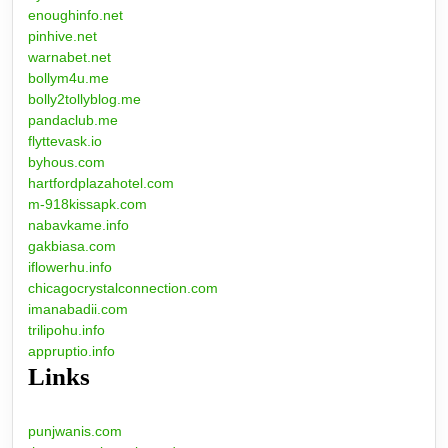
enoughinfo.net
pinhive.net
warnabet.net
bollym4u.me
bolly2tollyblog.me
pandaclub.me
flyttevask.io
byhous.com
hartfordplazahotel.com
m-918kissapk.com
nabavkame.info
gakbiasa.com
iflowerhu.info
chicagocrystalconnection.com
imanabadii.com
trilipohu.info
appruptio.info
Links
punjwanis.com