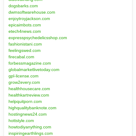
dogsbarks.com
dwmsoftwarehouse.com
enjoytroyjackson.com
epicaimbots.com
etech4news.com
expresspsychedelicsshop.com
fashionistani.com
feelingswed.com
firecabal.com
forbessmagazine.com
globalmarketlivetoday.com
gpl-license.com
grow2every.com
healthhousecare.com
healthkartreview.com
helpquitporn.com
highqualitybanknote.com
hostingnews24.com
hottstyle.com
howtodiyanything.com
inspiringearthlings.com