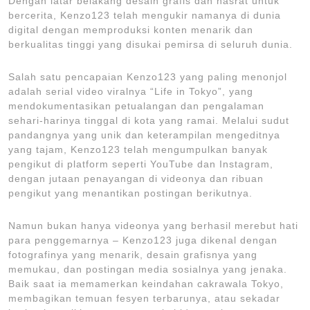
Dengan latar belakang desain grafis dan hasrat untuk
bercerita, Kenzo123 telah mengukir namanya di dunia
digital dengan memproduksi konten menarik dan
berkualitas tinggi yang disukai pemirsa di seluruh dunia.
Salah satu pencapaian Kenzo123 yang paling menonjol
adalah serial video viralnya “Life in Tokyo”, yang
mendokumentasikan petualangan dan pengalaman
sehari-harinya tinggal di kota yang ramai. Melalui sudut
pandangnya yang unik dan keterampilan mengeditnya
yang tajam, Kenzo123 telah mengumpulkan banyak
pengikut di platform seperti YouTube dan Instagram,
dengan jutaan penayangan di videonya dan ribuan
pengikut yang menantikan postingan berikutnya.
Namun bukan hanya videonya yang berhasil merebut hati
para penggemarnya – Kenzo123 juga dikenal dengan
fotografinya yang menarik, desain grafisnya yang
memukau, dan postingan media sosialnya yang jenaka.
Baik saat ia memamerkan keindahan cakrawala Tokyo,
membagikan temuan fesyen terbarunya, atau sekadar