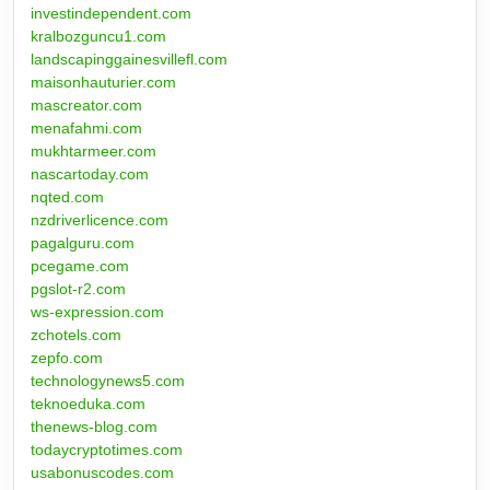
investindependent.com
kralbozguncu1.com
landscapinggainesvillefl.com
maisonhauturier.com
mascreator.com
menafahmi.com
mukhtarmeer.com
nascartoday.com
nqted.com
nzdriverlicence.com
pagalguru.com
pcegame.com
pgslot-r2.com
ws-expression.com
zchotels.com
zepfo.com
technologynews5.com
teknoeduka.com
thenews-blog.com
todaycryptotimes.com
usabonuscodes.com