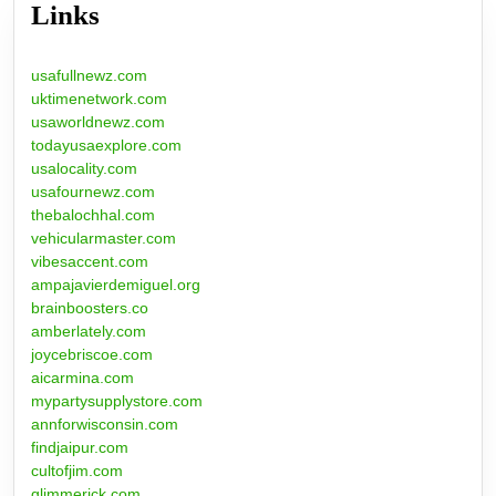
Links
usafullnewz.com
uktimenetwork.com
usaworldnewz.com
todayusaexplore.com
usalocality.com
usafournewz.com
thebalochhal.com
vehicularmaster.com
vibesaccent.com
ampajavierdemiguel.org
brainboosters.co
amberlately.com
joycebriscoe.com
aicarmina.com
mypartysupplystore.com
annforwisconsin.com
findjaipur.com
cultofjim.com
glimmerick.com