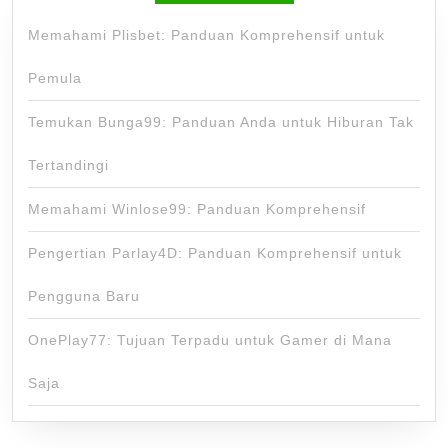
Memahami Plisbet: Panduan Komprehensif untuk
Pemula
Temukan Bunga99: Panduan Anda untuk Hiburan Tak
Tertandingi
Memahami Winlose99: Panduan Komprehensif
Pengertian Parlay4D: Panduan Komprehensif untuk
Pengguna Baru
OnePlay77: Tujuan Terpadu untuk Gamer di Mana
Saja