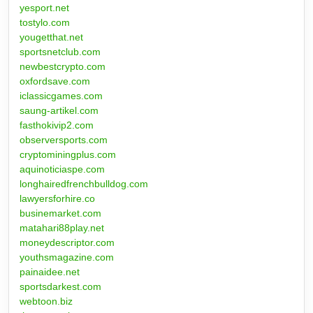
yesport.net
tostylo.com
yougetthat.net
sportsnetclub.com
newbestcrypto.com
oxfordsave.com
iclassicgames.com
saung-artikel.com
fasthokivip2.com
observersports.com
cryptominingplus.com
aquinoticiaspe.com
longhairedfrenchbulldog.com
lawyersforhire.co
businemarket.com
matahari88play.net
moneydescriptor.com
youthsmagazine.com
painaidee.net
sportsdarkest.com
webtoon.biz