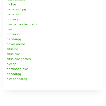
hk live
demo slot pg
demo slot
dominoqq
pkv games bandarqq
pkv
dominoqq
bandarqq
poker online
situs qq
situs pkv
situs pkv games
pkv qq
dominoqq pkv
bandarqq
pkv bandarqq