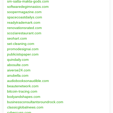
sm-satta-makta-gods.com
softwaredegimnasios.com
soopermagazine.com
spacecoastdailys.com
readytrademark.com
renovationsrated.com
scoziarestaurant.com
seohart.com
set-cleaning.com
promodesignai.com
publicistspaper.com
quindaily.com
abosulte.com
aiverse24.com
anubella.com
audiobooksonaudible.com
beautenetwork.com
bitcoin-tracing.com
bodyandshapes.com
businessconsultantsroundrock.com
classicglobalnews.com
cybercusp.com