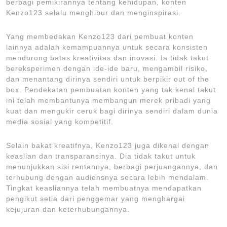
berbagi pemikirannya tentang kehidupan, konten
Kenzo123 selalu menghibur dan menginspirasi.
Yang membedakan Kenzo123 dari pembuat konten
lainnya adalah kemampuannya untuk secara konsisten
mendorong batas kreativitas dan inovasi. Ia tidak takut
bereksperimen dengan ide-ide baru, mengambil risiko,
dan menantang dirinya sendiri untuk berpikir out of the
box. Pendekatan pembuatan konten yang tak kenal takut
ini telah membantunya membangun merek pribadi yang
kuat dan mengukir ceruk bagi dirinya sendiri dalam dunia
media sosial yang kompetitif.
Selain bakat kreatifnya, Kenzo123 juga dikenal dengan
keaslian dan transparansinya. Dia tidak takut untuk
menunjukkan sisi rentannya, berbagi perjuangannya, dan
terhubung dengan audiensnya secara lebih mendalam.
Tingkat keasliannya telah membuatnya mendapatkan
pengikut setia dari penggemar yang menghargai
kejujuran dan keterhubungannya.