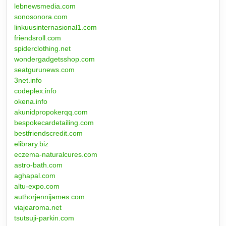
lebnewsmedia.com
sonosonora.com
linkuusinternasional1.com
friendsroll.com
spiderclothing.net
wondergadgetsshop.com
seatgurunews.com
3net.info
codeplex.info
okena.info
akunidpropokerqq.com
bespokecardetailing.com
bestfriendscredit.com
elibrary.biz
eczema-naturalcures.com
astro-bath.com
aghapal.com
altu-expo.com
authorjennijames.com
viajearoma.net
tsutsuji-parkin.com