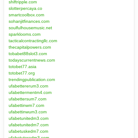
shiftripple.com
slotterpercaya.co
smartcoolbox.com
sohanjitfinances.com
soulfulhousemusic.net
sparklooms.com
tacticalcontractingllc.com
thecapitalpowers.com
tobabet88slot3.com
todayscurrentnews.com
totobet77.asia
totobet77.org
trendingpublication.com
ufabettererum3.com
ufabettermentm4.com
ufabettersum7.com
ufabettinwm7.com
ufabettinwum3.com
ufabetunitedm3.com
ufabetunitedm7.com
ufabetuskedm7.com
ufabetutoredm3.com