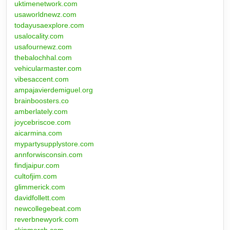
uktimenetwork.com
usaworldnewz.com
todayusaexplore.com
usalocality.com
usafournewz.com
thebalochhal.com
vehicularmaster.com
vibesaccent.com
ampajavierdemiguel.org
brainboosters.co
amberlately.com
joycebriscoe.com
aicarmina.com
mypartysupplystore.com
annforwisconsin.com
findjaipur.com
cultofjim.com
glimmerick.com
davidfollett.com
newcollegebeat.com
reverbnewyork.com