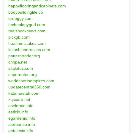
happyflooringandcabinets.com
bodybuildinglife.co
qrdoggy.com
technologygud.com
realshocknews.com
pickgb.com
healthmistakes.com
ksfashiondresses.com
patterntrader.org
cnhpa.net
sitalotus.com
supernotes.org
worldsportsempires.com
updatecentral360.com
katamastah.com
zqscore.net
aseleraio.info
asticio.info
egardenio.info
arxteamio.info
getalexio.info