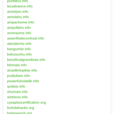
puretecx.info
tecadvance.info
aminityio.info
amiolahu.info
ampacheme.info
ampullahu.info
aromaxme.info
asserthatecontrast.info
atenderme.info
bangumiio.info
bekosunhu.info
beneficialgrandiose.info
blomaio.info
dosellinfoplete.info
podtubeio.info
powerfulvolatile.info
qvidsio.info
shumaio.info
slotherio.info
cysapluscertification.org
fortnitehacks.org
loginsearch.org