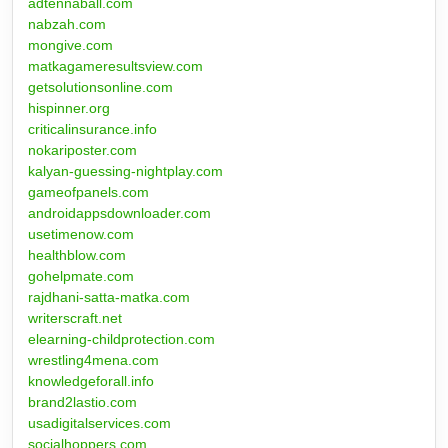
adtennaball.com
nabzah.com
mongive.com
matkagameresultsview.com
getsolutionsonline.com
hispinner.org
criticalinsurance.info
nokariposter.com
kalyan-guessing-nightplay.com
gameofpanels.com
androidappsdownloader.com
usetimenow.com
healthblow.com
gohelpmate.com
rajdhani-satta-matka.com
writerscraft.net
elearning-childprotection.com
wrestling4mena.com
knowledgeforall.info
brand2lastio.com
usadigitalservices.com
socialhoppers.com