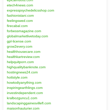
epicaimbots.com
etech4news.com
expresspsychedelicsshop.com
fashionistani.com
feelingswed.com
firecabal.com
forbessmagazine.com
globalmarketlivetoday.com
gpl-license.com
grow2every.com
healthhousecare.com
healthkartreview.com
helpquitporn.com
highqualitybanknote.com
hostingnews24.com
hottstyle.com
howtodiyanything.com
inspiringearthlings.com
investindependent.com
kralbozguncu1.com
landscapinggainesvillefl.com
maisonhauturier.com