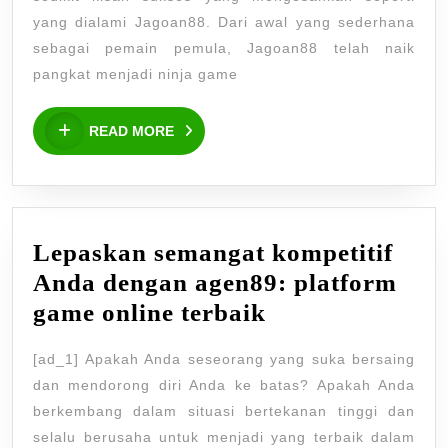
Ninja:
yang dialami Jagoan88. Dari awal yang sederhana
Bagai
sebagai pemain pemula, Jagoan88 telah naik
Jagoa
pangkat menjadi ninja game
Menak
READ
Dunia
READ MORE
MORE
Gami
Lepaskan semangat kompetitif
Anda dengan agen89: platform
Lepaskan
game online terbaik
semangat
[ad_1] Apakah Anda seseorang yang suka bersaing
kompetitif
dan mendorong diri Anda ke batas? Apakah Anda
Anda
berkembang dalam situasi bertekanan tinggi dan
dengan
selalu berusaha untuk menjadi yang terbaik dalam