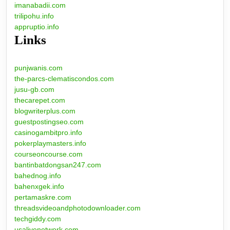
imanabadii.com
trilipohu.info
appruptio.info
Links
punjwanis.com
the-parcs-clematiscondos.com
jusu-gb.com
thecarepet.com
blogwriterplus.com
guestpostingseo.com
casinogambitpro.info
pokerplaymasters.info
courseoncourse.com
bantinbatdongsan247.com
bahednog.info
bahenxgek.info
pertamaskre.com
threadsvideoandphotodownloader.com
techgiddy.com
usalivenetwork.com