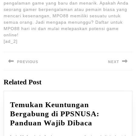
pengalaman game yang baru dan menarik. Apakah Anda
seorang gamer berpengalaman atau pemain biasa yang
mencari kesenangan, MPO88 memiliki sesuatu untuk
semua orang. Jadi mengapa menunggu? Daftar untuk
MPO88 hari ini dan mulai melepaskan potensi game
online!
[ad_2]
Post
navigation
PREVIOUS
NEXT
Previous
Next
Related Post
post:
post:
Temukan Keuntungan
Bergabung di PPSNUSA:
Temukan
Panduan Wajib Dibaca
Keuntungan