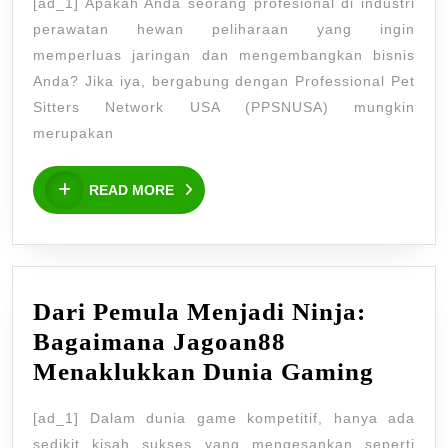
[ad_1] Apakah Anda seorang profesional di industri
Bergabung
perawatan hewan peliharaan yang ingin
di
memperluas jaringan dan mengembangkan bisnis
PPSNUSA:
Anda? Jika iya, bergabung dengan Professional Pet
Panduan
Sitters Network USA (PPSNUSA) mungkin
Wajib
merupakan
Dibaca
READ
READ MORE
MORE
Dari Pemula Menjadi Ninja:
Bagaimana Jagoan88
Dari
Menaklukkan Dunia Gaming
Pemul
[ad_1] Dalam dunia game kompetitif, hanya ada
Menja
sedikit kisah sukses yang mengesankan seperti