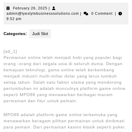
February
February 26, 2025
|
26,
admin@tyestylebusinesssol
admin@tyestylebusinesssolutions.com
|
0 Comment
|
2025
9:52 pm
Categories:
Judi Slot
[ad_1]
Permainan online telah menjadi hobi yang populer bagi
orang -orang dari segala usia di seluruh dunia. Dengan
kemajuan teknologi, game online telah berkembang
menjadi industri multi-miliar dolar yang terus tumbuh
setiap tahun. Salah satu faktor utama yang mendorong
pertumbuhan ini adalah munculnya platform game online
seperti MPO88 yang menawarkan berbagai macam
permainan dan fitur untuk pemain.
MPO88 adalah platform game online terkemuka yang
menawarkan beragam pilihan permainan untuk dinikmati
para pemain. Dari permainan kasino klasik seperti poker,