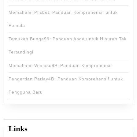
Memahami Plisbet: Panduan Komprehensif untuk
Pemula
Temukan Bunga99: Panduan Anda untuk Hiburan Tak
Tertandingi
Memahami Winlose99: Panduan Komprehensif
Pengertian Parlay4D: Panduan Komprehensif untuk
Pengguna Baru
Links