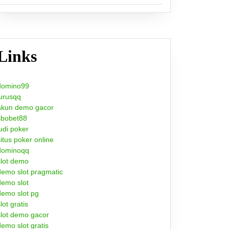
Links
domino99
jurusqq
akun demo gacor
sbobet88
judi poker
situs poker online
dominoqq
slot demo
demo slot pragmatic
demo slot
demo slot pg
lot gratis
slot demo gacor
demo slot gratis