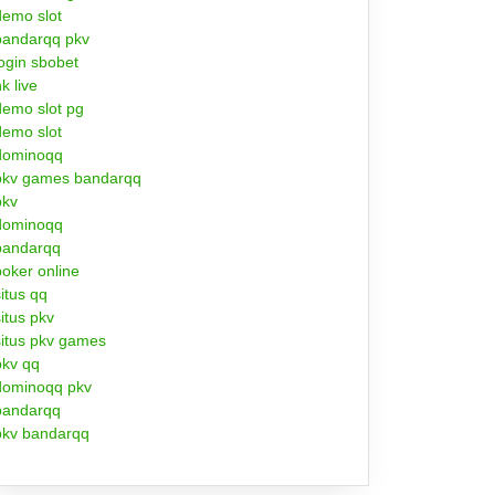
demo slot
bandarqq pkv
login sbobet
k live
demo slot pg
demo slot
dominoqq
pkv games bandarqq
pkv
dominoqq
bandarqq
poker online
situs qq
situs pkv
situs pkv games
pkv qq
dominoqq pkv
bandarqq
pkv bandarqq