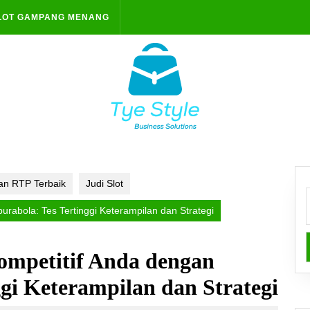
LOT GAMPANG MENANG
gan RTP Terbaik
Judi Slot
abola: Tes Tertinggi Keterampilan dan Strategi
ompetitif Anda dengan
gi Keterampilan dan Strategi