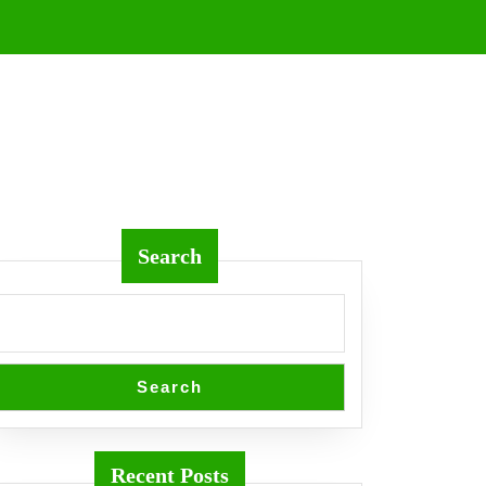
Search
Search
Recent Posts