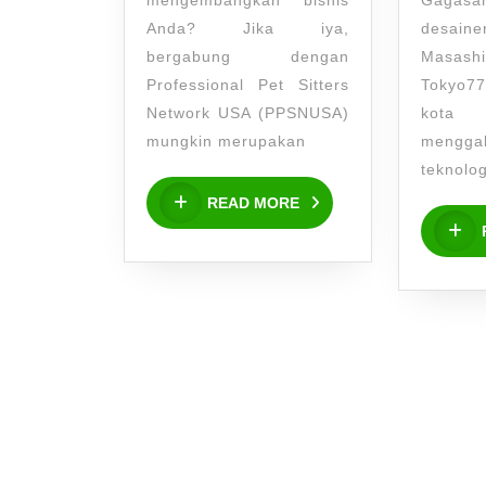
Wajib
mengembangkan bisnis
Gagasa
Anda? Jika iya,
desai
Dibaca
bergabung dengan
Masas
Professional Pet Sitters
Tokyo7
Network USA (PPSNUSA)
kota f
mungkin merupakan
mengga
teknolog
READ
READ MORE
MORE