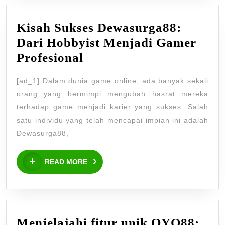
Kisah Sukses Dewasurga88:
Dari Hobbyist Menjadi Gamer
Kisah
Profesional
Sukses
[ad_1] Dalam dunia game online, ada banyak sekali
Dewasurga88:
orang yang bermimpi mengubah hasrat mereka
Dari
terhadap game menjadi karier yang sukses. Salah
Hobbyist
satu individu yang telah mencapai impian ini adalah
Menjadi
Dewasurga88,
Gamer
READ
Profesional
READ MORE
MORE
Menjelajahi fitur unik OYO88: