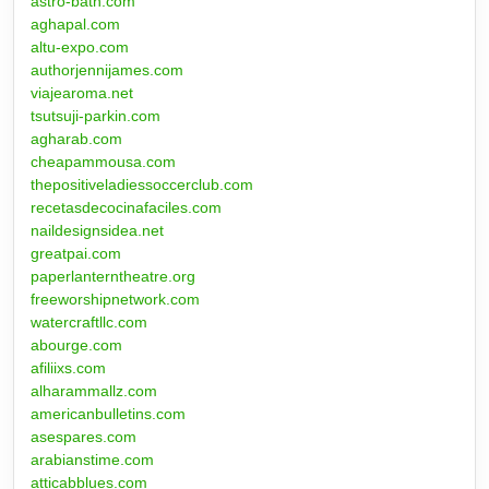
astro-bath.com
aghapal.com
altu-expo.com
authorjennijames.com
viajearoma.net
tsutsuji-parkin.com
agharab.com
cheapammousa.com
thepositiveladiessoccerclub.com
recetasdecocinafaciles.com
naildesignsidea.net
greatpai.com
paperlanterntheatre.org
freeworshipnetwork.com
watercraftllc.com
abourge.com
afiliixs.com
alharammallz.com
americanbulletins.com
asespares.com
arabianstime.com
atticabblues.com