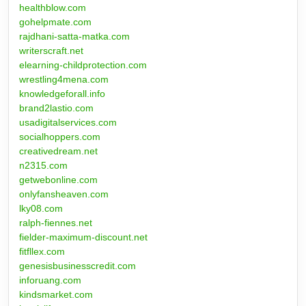
healthblow.com
gohelpmate.com
rajdhani-satta-matka.com
writerscraft.net
elearning-childprotection.com
wrestling4mena.com
knowledgeforall.info
brand2lastio.com
usadigitalservices.com
socialhoppers.com
creativedream.net
n2315.com
getwebonline.com
onlyfansheaven.com
lky08.com
ralph-fiennes.net
fielder-maximum-discount.net
fitfllex.com
genesisbusinesscredit.com
inforuang.com
kindsmarket.com