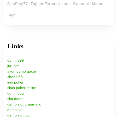
OnePlay77: Tujuan Terpadu untuk Gamer di Mana
Saja
Links
domino99
jurusqq
akun demo gacor
sbobet88
judi poker
situs poker online
dominoqq
slot demo
demo slot pragmatic
demo slot
demo slot pg