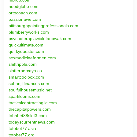
mixiqo.com
needglobe.com
ortocoach.com
passionawe.com
pittsburghpaintingprofessionals.com
plumberryworks.com
psychoterapiawioletanowak.com
quickultimate.com
quirkyquester.com
sexmedicineformen.com
shiftripple.com
slotterpercaya.co
smartcoolbox.com
sohanjitfinances.com
soulfulhousemusic.net
sparklooms.com
tacticalcontractingllc.com
thecapitalpowers.com
tobabet88slot3.com
todayscurrentnews.com
totobet77.asia
totobet77.org