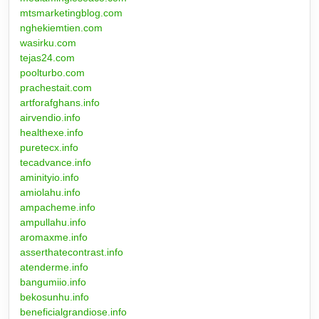
mtsmarketingblog.com
nghekiemtien.com
wasirku.com
tejas24.com
poolturbo.com
prachestait.com
artforafghans.info
airvendio.info
healthexe.info
puretecx.info
tecadvance.info
aminityio.info
amiolahu.info
ampacheme.info
ampullahu.info
aromaxme.info
asserthatecontrast.info
atenderme.info
bangumiio.info
bekosunhu.info
beneficialgrandiose.info