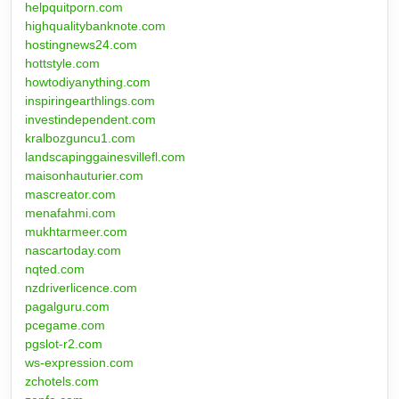
helpquitporn.com
highqualitybanknote.com
hostingnews24.com
hottstyle.com
howtodiyanything.com
inspiringearthlings.com
investindependent.com
kralbozguncu1.com
landscapinggainesvillefl.com
maisonhauturier.com
mascreator.com
menafahmi.com
mukhtarmeer.com
nascartoday.com
nqted.com
nzdriverlicence.com
pagalguru.com
pcegame.com
pgslot-r2.com
ws-expression.com
zchotels.com