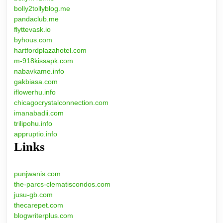
bolly2tollyblog.me
pandaclub.me
flyttevask.io
byhous.com
hartfordplazahotel.com
m-918kissapk.com
nabavkame.info
gakbiasa.com
iflowerhu.info
chicagocrystalconnection.com
imanabadii.com
trilipohu.info
appruptio.info
Links
punjwanis.com
the-parcs-clematiscondos.com
jusu-gb.com
thecarepet.com
blogwriterplus.com