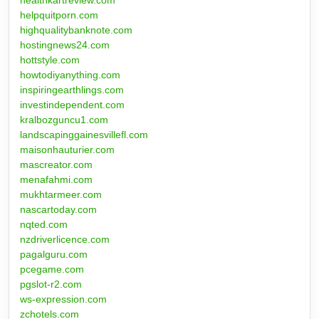
healthkartreview.com
helpquitporn.com
highqualitybanknote.com
hostingnews24.com
hottstyle.com
howtodiyanything.com
inspiringearthlings.com
investindependent.com
kralbozguncu1.com
landscapinggainesvillefl.com
maisonhauturier.com
mascreator.com
menafahmi.com
mukhtarmeer.com
nascartoday.com
nqted.com
nzdriverlicence.com
pagalguru.com
pcegame.com
pgslot-r2.com
ws-expression.com
zchotels.com