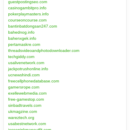
guestpostingseo.com
casinogambitpro.info
pokerplaymasters.info
courseoncourse.com
bantinbatdongsan247.com
bahednog.info
bahenxgek.info
pertamaskre.com
threadsvideoandphotodownloader.com
techgiddy.com
usalivenetwork.com
jackpotrushonline.info
ucnewshindi.com
freecellphonedatabase.com
gamersrope.com
exellewebmedia.com
free-gamestop.com
sinbadtravels.com
ukmagzine.com
wareztech.org
usabestnetwork.com
jessepinkmanoutfit.com