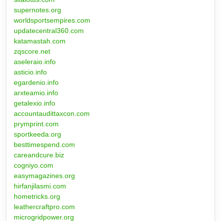
supernotes.org
worldsportsempires.com
updatecentral360.com
katamastah.com
zqscore.net
aseleraio.info
asticio.info
egardenio.info
arxteamio.info
getalexio.info
accountaudittaxcon.com
prymprint.com
sportkeeda.org
besttimespend.com
careandcure.biz
cogniyo.com
easymagazines.org
hirfanjilasmi.com
hometricks.org
leathercraftpro.com
microgridpower.org