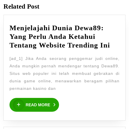
Related Post
post:
post:
Menjelajahi Dunia Dewa89:
Yang Perlu Anda Ketahui
Menje
Tentang Website Trending Ini
Duni
[ad_1] Jika Anda seorang penggemar judi online,
Dewa
Anda mungkin pernah mendengar tentang Dewa89.
Yang
Situs web populer ini telah membuat gebrakan di
Perlu
dunia game online, menawarkan beragam pilihan
Anda
permainan kasino dan
Ketah
READ
Tent
READ MORE
MORE
Websi
Trend