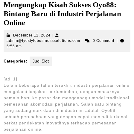
Mengungkap Kisah Sukses Oyo88:
Bintang Baru di Industri Perjalanan
Online
December
December 12, 2024
|
12,
admin@tyestylebusinesssol
admin@tyestylebusinesssolutions.com
|
0 Comment
|
2024
6:56 am
Categories:
Judi Slot
[ad_1]
Dalam beberapa tahun terakhir, industri perjalanan online
mengalami lonjakan pertumbuhan, dengan masuknya
pemain baru ke pasar dan mengganggu model tradisional
pemesanan akomodasi perjalanan. Salah satu bintang
yang sedang naik daun di industri ini adalah Oyo88,
sebuah perusahaan yang dengan cepat menjadi terkenal
berkat pendekatan inovatifnya terhadap pemesanan
perjalanan online.