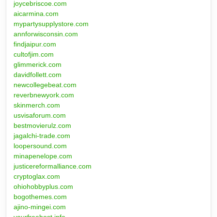
joycebriscoe.com
aicarmina.com
mypartysupplystore.com
annforwisconsin.com
findjaipur.com
cultofjim.com
glimmerick.com
davidfollett.com
newcollegebeat.com
reverbnewyork.com
skinmerch.com
usvisaforum.com
bestmovierulz.com
jagalchi-trade.com
loopersound.com
minapenelope.com
justicereformalliance.com
cryptoglax.com
ohiohobbyplus.com
bogothemes.com
ajino-mingei.com