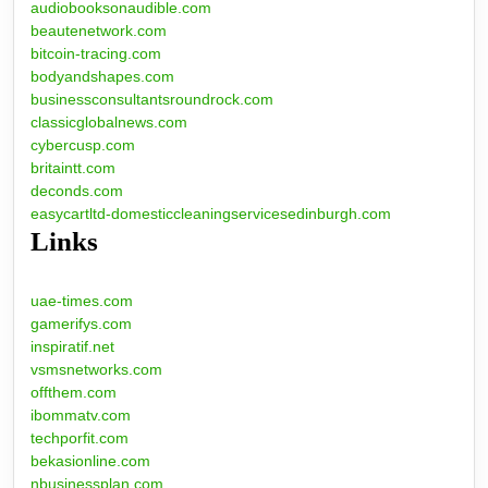
audiobooksonaudible.com
beautenetwork.com
bitcoin-tracing.com
bodyandshapes.com
businessconsultantsroundrock.com
classicglobalnews.com
cybercusp.com
britaintt.com
deconds.com
easycartltd-domesticcleaningservicesedinburgh.com
Links
uae-times.com
gamerifys.com
inspiratif.net
vsmsnetworks.com
offthem.com
ibommatv.com
techporfit.com
bekasionline.com
nbusinessplan.com