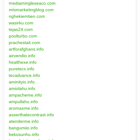
mediamingleseaco.com
mtsmarketingblog.com
nghekiemtien.com
wasirku.com
tejas24.com
poolturbo.com
prachestait.com
artforafghans.info
airvendio.info
healthexe.info
puretecx.info
tecadvance.info
aminityio.info
amiolahu.info
ampacheme.info
ampullahu.info
aromaxme.info
asserthatecontrast.info
atenderme.info
bangumiio.info
bekosunhu.info