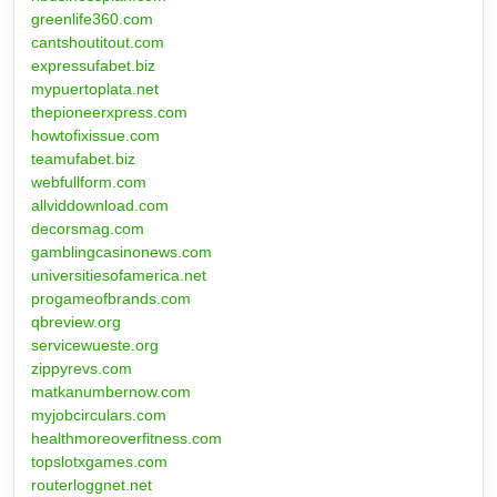
greenlife360.com
cantshoutitout.com
expressufabet.biz
mypuertoplata.net
thepioneerxpress.com
howtofixissue.com
teamufabet.biz
webfullform.com
allviddownload.com
decorsmag.com
gamblingcasinonews.com
universitiesofamerica.net
progameofbrands.com
qbreview.org
servicewueste.org
zippyrevs.com
matkanumbernow.com
myjobcirculars.com
healthmoreoverfitness.com
topslotxgames.com
routerloggnet.net