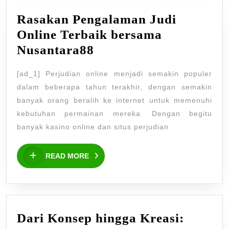
Ini
Rasakan Pengalaman Judi
Online Terbaik bersama
Rasakan
Nusantara88
Pengalaman
[ad_1] Perjudian online menjadi semakin populer
Judi
dalam beberapa tahun terakhir, dengan semakin
Online
banyak orang beralih ke internet untuk memenuhi
Terbaik
kebutuhan permainan mereka. Dengan begitu
bersama
banyak kasino online dan situs perjudian
Nusantara88
READ
READ MORE
MORE
Dari Konsep hingga Kreasi: