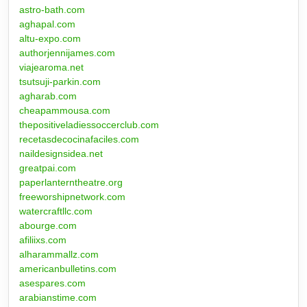
astro-bath.com
aghapal.com
altu-expo.com
authorjennijames.com
viajearoma.net
tsutsuji-parkin.com
agharab.com
cheapammousa.com
thepositiveladiessoccerclub.com
recetasdecocinafaciles.com
naildesignsidea.net
greatpai.com
paperlanterntheatre.org
freeworshipnetwork.com
watercraftllc.com
abourge.com
afiliixs.com
alharammallz.com
americanbulletins.com
asespares.com
arabianstime.com