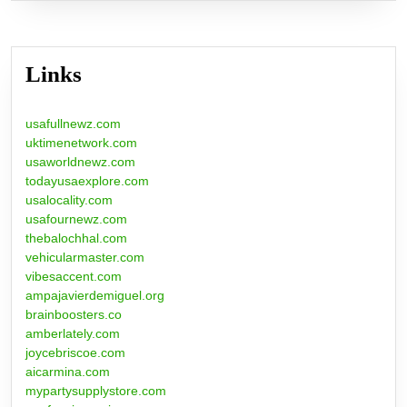
Links
usafullnewz.com
uktimenetwork.com
usaworldnewz.com
todayusaexplore.com
usalocality.com
usafournewz.com
thebalochhal.com
vehicularmaster.com
vibesaccent.com
ampajavierdemiguel.org
brainboosters.co
amberlately.com
joycebriscoe.com
aicarmina.com
mypartysupplystore.com