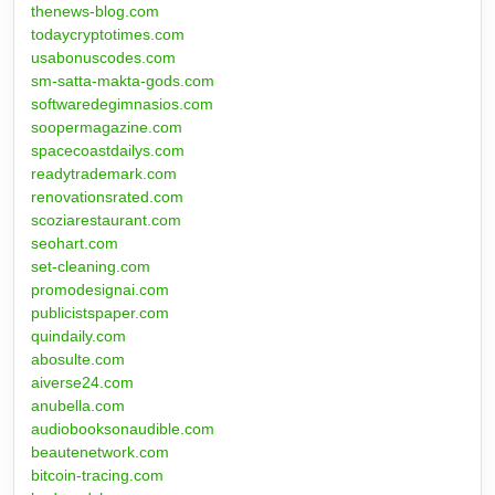
thenews-blog.com
todaycryptotimes.com
usabonuscodes.com
sm-satta-makta-gods.com
softwaredegimnasios.com
soopermagazine.com
spacecoastdailys.com
readytrademark.com
renovationsrated.com
scoziarestaurant.com
seohart.com
set-cleaning.com
promodesignai.com
publicistspaper.com
quindaily.com
abosulte.com
aiverse24.com
anubella.com
audiobooksonaudible.com
beautenetwork.com
bitcoin-tracing.com