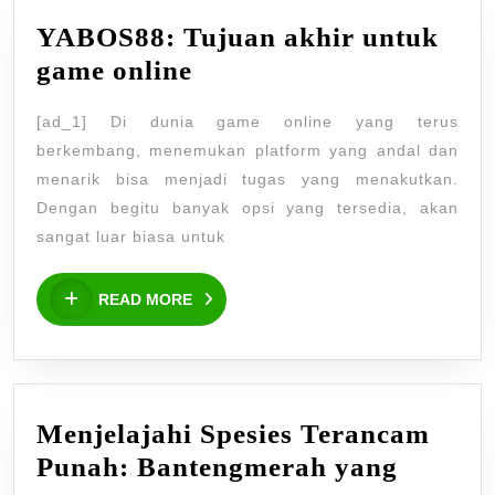
YABOS88: Tujuan akhir untuk
YABOS88:
game online
Tujuan
[ad_1] Di dunia game online yang terus
akhir
berkembang, menemukan platform yang andal dan
untuk
menarik bisa menjadi tugas yang menakutkan.
game
Dengan begitu banyak opsi yang tersedia, akan
online
sangat luar biasa untuk
READ
READ MORE
MORE
Menjelajahi Spesies Terancam
Punah: Bantengmerah yang