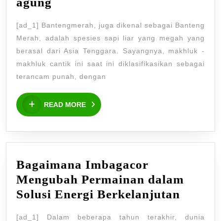
Menjelajahi
agung
Spesies
[ad_1] Bantengmerah, juga dikenal sebagai Banteng
Terancam
Merah, adalah spesies sapi liar yang megah yang
Punah:
berasal dari Asia Tenggara. Sayangnya, makhluk -
Bantengmerah
makhluk cantik ini saat ini diklasifikasikan sebagai
yang
terancam punah, dengan
agung
READ
READ MORE
MORE
Bagaimana Imbagacor
Mengubah Permainan dalam
Bagai
Solusi Energi Berkelanjutan
Imbag
[ad_1] Dalam beberapa tahun terakhir, dunia