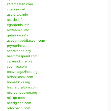
katamastah.com
zqscore.net
aseleraio.info
asticio.info
egardenio.info
arxteamio.info
getalexio.info
accountaudittaxcon.com
prymprint.com
sportkeeda.org
besttimespend.com
careandcure.biz
cogniyo.com
easymagazines.org
hirfanjilasmi.com
hometricks.org
leathercraftpro.com
microgridpower.org
mixiqo.com
needglobe.com
ortocoach.com