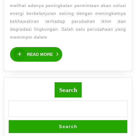
Mengu
melihat adanya peningkatan permintaan akan solusi
Perma
energi berkelanjutan seiring dengan meningkatnya
dalam
kekhawatiran terhadap perubahan iklim dan
Solusi
degradasi lingkungan. Salah satu perusahaan yang
Energi
memimpin dalam
Berkel
READ
READ MORE
MORE
Search
Search