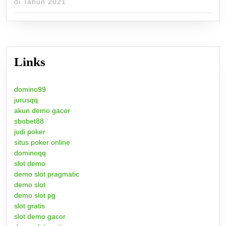
di Tahun 2021
Links
domino99
jurusqq
akun demo gacor
sbobet88
judi poker
situs poker online
dominoqq
slot demo
demo slot pragmatic
demo slot
demo slot pg
slot gratis
slot demo gacor