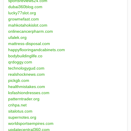
sportsreviews24.com
dubai360blog.com
lucky77slot.org
growmefast.com
mahkotahokislot.com
onlinecancerpharm.com
ufalek.org
mattress-disposal.com
happyflooringandcabinets.com
bodybuildinglife.co
qrdoggy.com
technologygud.com
realshocknews.com
pickgb.com
healthmistakes.com
ksfashiondresses.com
patterntrader.org
cnhpa.net
sitalotus.com
supernotes.org
worldsportsempires.com
updatecentral360.com