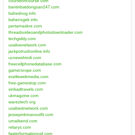
courseoncourse.com
bantinbatdongsan247.com
bahednog.info
bahenxgek.info
pertamaskre.com
threadsvideoandphotodownloader.com
techgiddy.com
usalivenetwork.com
jackpotrushonline.info
ucnewshindi.com
freecellphonedatabase.com
gamersrope.com
exellewebmedia.com
free-gamestop.com
sinbadtravels.com
ukmagzine.com
wareztech.org
usabestnetwork.com
jessepinkmanoutfit.com
umailsend.com
retarys.com
fasterformationcpf.com