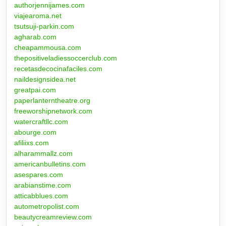
authorjennijames.com
viajearoma.net
tsutsuji-parkin.com
agharab.com
cheapammousa.com
thepositiveladiessoccerclub.com
recetasdecocinafaciles.com
naildesignsidea.net
greatpai.com
paperlanterntheatre.org
freeworshipnetwork.com
watercraftllc.com
abourge.com
afiliixs.com
alharammallz.com
americanbulletins.com
asespares.com
arabianstime.com
atticabblues.com
autometropolist.com
beautycreamreview.com