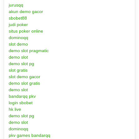
jurusqq
akun demo gacor
sbobet88
judi poker
situs poker online
dominoqq
slot demo
demo slot pragmatic
demo slot
demo slot pg
slot gratis
slot demo gacor
demo slot gratis
demo slot
bandarqq pkv
login sbobet
hk live
demo slot pg
demo slot
dominoqq
pkv games bandarqq