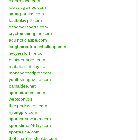
oxfordsave.com
iclassicgames.com
saung-artikel.com
fasthokivip2.com
observersports.com
cryptominingplus.com
aquinoticiaspe.com
longhairedfrenchbulldog.com
lawyersforhire.co
businemarket.com
matahari88play.net
moneydescriptor.com
youthsmagazine.com
painaidee.net
sportsdarkest.com
webtoon.biz
thesportswires.com
hyungpro.com
sportingnewsnet.com
sportstime24day.com
sporteslive.com
theblingblingshields.com