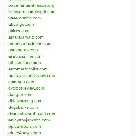
paperlanterntheatre.org
freeworshipnetwork.com
watercraftllc.com
abourge.com
afiliixs.com
alharammallz.com
americanbulletins.com
asespares.com
arabianstime.com
atticabblues.com
autometropolist.com
beautycreamreview.com
coinmoh.com
cyclopsreview.com
dattgen.com
didoivatnang.com
dogsbarks.com
dwmsoftwarehouse.com
enjoytroyjackson.com
epicaimbots.com
etech4news.com