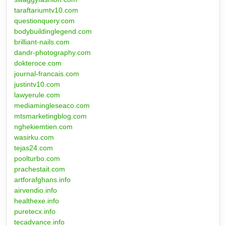
taraftariumtv10.com
questionquery.com
bodybuildinglegend.com
brilliant-nails.com
dandr-photography.com
dokteroce.com
journal-francais.com
justintv10.com
lawyerule.com
mediamingleseaco.com
mtsmarketingblog.com
nghekiemtien.com
wasirku.com
tejas24.com
poolturbo.com
prachestait.com
artforafghans.info
airvendio.info
healthexe.info
puretecx.info
tecadvance.info