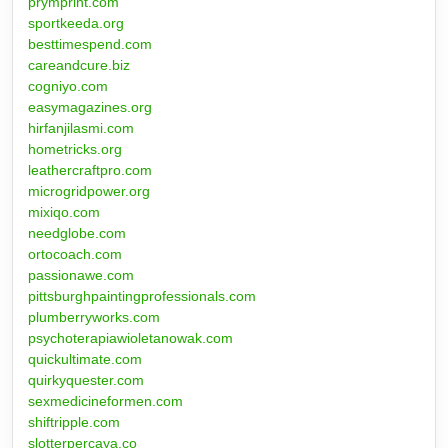
prymprint.com
sportkeeda.org
besttimespend.com
careandcure.biz
cogniyo.com
easymagazines.org
hirfanjilasmi.com
hometricks.org
leathercraftpro.com
microgridpower.org
mixiqo.com
needglobe.com
ortocoach.com
passionawe.com
pittsburghpaintingprofessionals.com
plumberryworks.com
psychoterapiawioletanowak.com
quickultimate.com
quirkyquester.com
sexmedicineformen.com
shiftripple.com
slotterpercaya.co