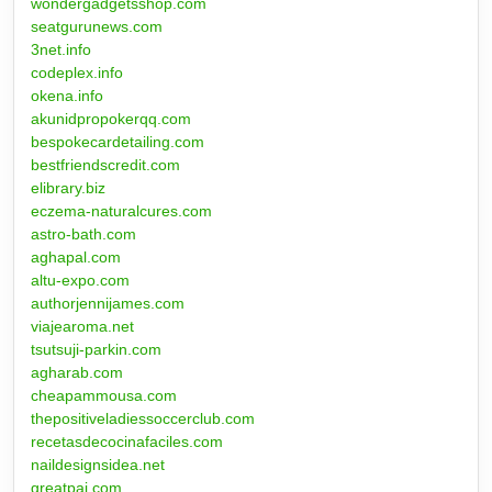
wondergadgetsshop.com
seatgurunews.com
3net.info
codeplex.info
okena.info
akunidpropokerqq.com
bespokecardetailing.com
bestfriendscredit.com
elibrary.biz
eczema-naturalcures.com
astro-bath.com
aghapal.com
altu-expo.com
authorjennijames.com
viajearoma.net
tsutsuji-parkin.com
agharab.com
cheapammousa.com
thepositiveladiessoccerclub.com
recetasdecocinafaciles.com
naildesignsidea.net
greatpai.com