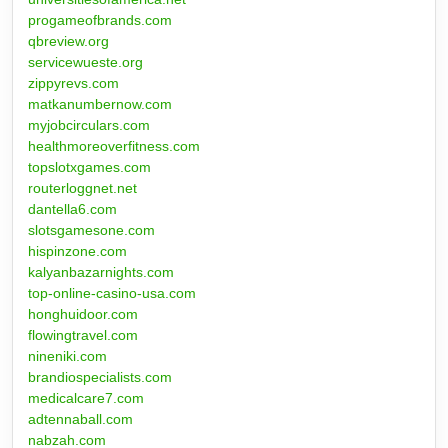
progameofbrands.com
qbreview.org
servicewueste.org
zippyrevs.com
matkanumbernow.com
myjobcirculars.com
healthmoreoverfitness.com
topslotxgames.com
routerloggnet.net
dantella6.com
slotsgamesone.com
hispinzone.com
kalyanbazarnights.com
top-online-casino-usa.com
honghuidoor.com
flowingtravel.com
nineniki.com
brandiospecialists.com
medicalcare7.com
adtennaball.com
nabzah.com