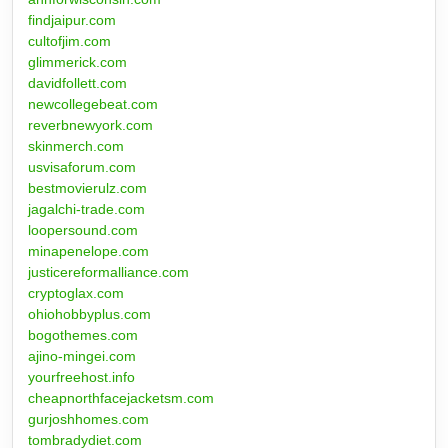
findjaipur.com
cultofjim.com
glimmerick.com
davidfollett.com
newcollegebeat.com
reverbnewyork.com
skinmerch.com
usvisaforum.com
bestmovierulz.com
jagalchi-trade.com
loopersound.com
minapenelope.com
justicereformalliance.com
cryptoglax.com
ohiohobbyplus.com
bogothemes.com
ajino-mingei.com
yourfreehost.info
cheapnorthfacejacketsm.com
gurjoshhomes.com
tombradydiet.com