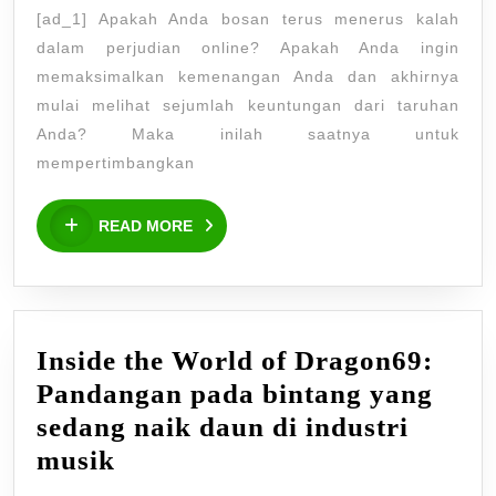
[ad_1] Apakah Anda bosan terus menerus kalah
Anda
dalam perjudian online? Apakah Anda ingin
dengan
memaksimalkan kemenangan Anda dan akhirnya
Login
mulai melihat sejumlah keuntungan dari taruhan
MPO500:
Anda? Maka inilah saatnya untuk
Tips
mempertimbangkan
dan
READ
READ MORE
Trik
MORE
Inside the World of Dragon69:
Pandangan pada bintang yang
sedang naik daun di industri
Inside
musik
the