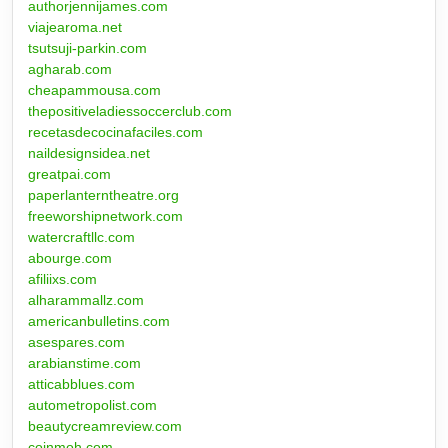
authorjennijames.com
viajearoma.net
tsutsuji-parkin.com
agharab.com
cheapammousa.com
thepositiveladiessoccerclub.com
recetasdecocinafaciles.com
naildesignsidea.net
greatpai.com
paperlanterntheatre.org
freeworshipnetwork.com
watercraftllc.com
abourge.com
afiliixs.com
alharammallz.com
americanbulletins.com
asespares.com
arabianstime.com
atticabblues.com
autometropolist.com
beautycreamreview.com
coinmoh.com