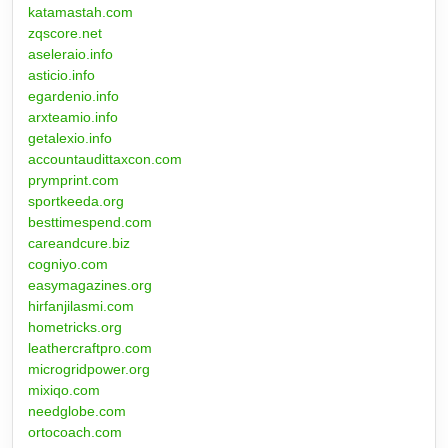
katamastah.com
zqscore.net
aseleraio.info
asticio.info
egardenio.info
arxteamio.info
getalexio.info
accountaudittaxcon.com
prymprint.com
sportkeeda.org
besttimespend.com
careandcure.biz
cogniyo.com
easymagazines.org
hirfanjilasmi.com
hometricks.org
leathercraftpro.com
microgridpower.org
mixiqo.com
needglobe.com
ortocoach.com