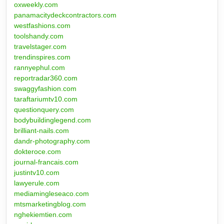
oxweekly.com
panamacitydeckcontractors.com
westfashions.com
toolshandy.com
travelstager.com
trendinspires.com
rannyephul.com
reportradar360.com
swaggyfashion.com
taraftariumtv10.com
questionquery.com
bodybuildinglegend.com
brilliant-nails.com
dandr-photography.com
dokteroce.com
journal-francais.com
justintv10.com
lawyerule.com
mediamingleseaco.com
mtsmarketingblog.com
nghekiemtien.com