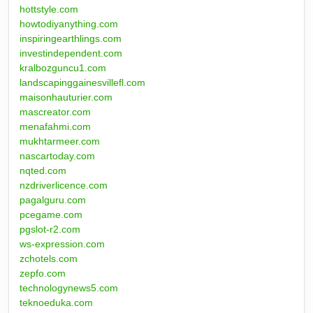
hottstyle.com
howtodiyanything.com
inspiringearthlings.com
investindependent.com
kralbozguncu1.com
landscapinggainesvillefl.com
maisonhauturier.com
mascreator.com
menafahmi.com
mukhtarmeer.com
nascartoday.com
nqted.com
nzdriverlicence.com
pagalguru.com
pcegame.com
pgslot-r2.com
ws-expression.com
zchotels.com
zepfo.com
technologynews5.com
teknoeduka.com