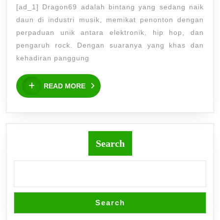
[ad_1] Dragon69 adalah bintang yang sedang naik
World
daun di industri musik, memikat penonton dengan
of
perpaduan unik antara elektronik, hip hop, dan
Dragon69:
pengaruh rock. Dengan suaranya yang khas dan
Pandangan
kehadiran panggung
pada
READ
bintang
READ MORE
MORE
yang
sedang
naik
Search
daun
di
industri
musik
Search