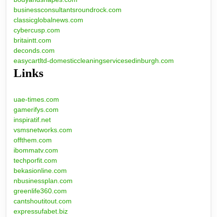
businessconsultantsroundrock.com
classicglobalnews.com
cybercusp.com
britaintt.com
deconds.com
easycartltd-domesticcleaningservicesedinburgh.com
Links
uae-times.com
gamerifys.com
inspiratif.net
vsmsnetworks.com
offthem.com
ibommatv.com
techporfit.com
bekasionline.com
nbusinessplan.com
greenlife360.com
cantshoutitout.com
expressufabet.biz