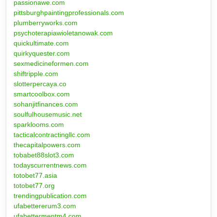
passionawe.com
pittsburghpaintingprofessionals.com
plumberryworks.com
psychoterapiawioletanowak.com
quickultimate.com
quirkyquester.com
sexmedicineformen.com
shiftripple.com
slotterpercaya.co
smartcoolbox.com
sohanjitfinances.com
soulfulhousemusic.net
sparklooms.com
tacticalcontractingllc.com
thecapitalpowers.com
tobabet88slot3.com
todayscurrentnews.com
totobet77.asia
totobet77.org
trendingpublication.com
ufabettererum3.com
ufabettermentm4.com