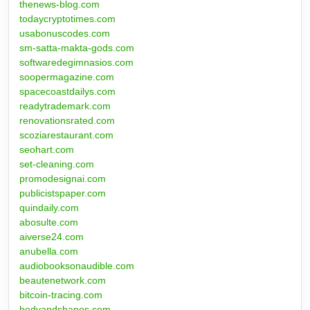
thenews-blog.com
todaycryptotimes.com
usabonuscodes.com
sm-satta-makta-gods.com
softwaredegimnasios.com
soopermagazine.com
spacecoastdailys.com
readytrademark.com
renovationsrated.com
scoziarestaurant.com
seohart.com
set-cleaning.com
promodesignai.com
publicistspaper.com
quindaily.com
abosulte.com
aiverse24.com
anubella.com
audiobooksonaudible.com
beautenetwork.com
bitcoin-tracing.com
bodyandshapes.com