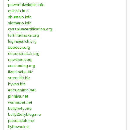
powerfulvolatile.info
qvidsio.info
shumaio.info
slotherio.info
cysapluscertification.org
fortnitehacks.org
loginsearch.org
aodecor.org
donorsmatch.org
nowtimes.org
casinoeing.org
livemocha.biz
streetlife.biz
hyves.biz
enoughinfo.net
pinhive.net
warnabet.net
bollym4u.me
bolly2tollyblog.me
pandaclub.me
flyttevask.io