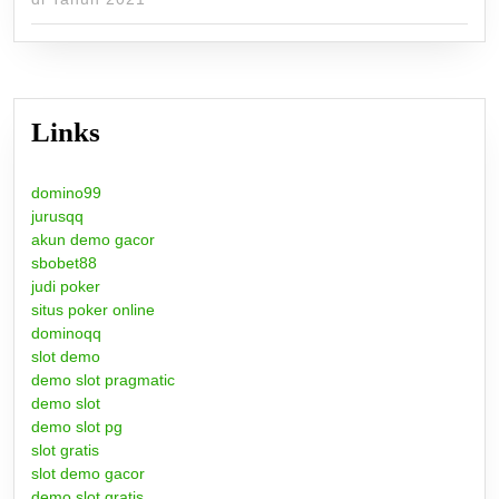
Links
domino99
jurusqq
akun demo gacor
sbobet88
judi poker
situs poker online
dominoqq
slot demo
demo slot pragmatic
demo slot
demo slot pg
slot gratis
slot demo gacor
demo slot gratis