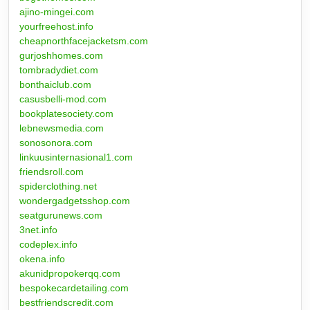
ajino-mingei.com
yourfreehost.info
cheapnorthfacejacketsm.com
gurjoshhomes.com
tombradydiet.com
bonthaiclub.com
casusbelli-mod.com
bookplatesociety.com
lebnewsmedia.com
sonosonora.com
linkuusinternasional1.com
friendsroll.com
spiderclothing.net
wondergadgetsshop.com
seatgurunews.com
3net.info
codeplex.info
okena.info
akunidpropokerqq.com
bespokecardetailing.com
bestfriendscredit.com