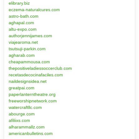
elibrary.biz
eczema-naturalcures.com
astro-bath.com
aghapal.com
altu-expo.com
authorjennijames.com
viajearoma.net
tsutsuji-parkin.com
agharab.com
cheapammousa.com
thepositiveladiessoccerclub.com
recetasdecocinafaciles.com
naildesignsidea.net
greatpai.com
paperlanterntheatre.org
freeworshipnetwork.com
watercraftllc.com
abourge.com
afiliixs.com
alharammallz.com
americanbulletins.com