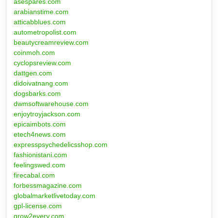
asespares.com
arabianstime.com
atticabblues.com
autometropolist.com
beautycreamreview.com
coinmoh.com
cyclopsreview.com
dattgen.com
didoivatnang.com
dogsbarks.com
dwmsoftwarehouse.com
enjoytroyjackson.com
epicaimbots.com
etech4news.com
expresspsychedelicsshop.com
fashionistani.com
feelingswed.com
firecabal.com
forbessmagazine.com
globalmarketlivetoday.com
gpl-license.com
grow2every.com