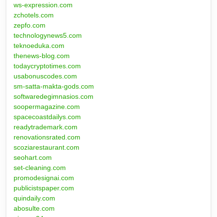
ws-expression.com
zchotels.com
zepfo.com
technologynews5.com
teknoeduka.com
thenews-blog.com
todaycryptotimes.com
usabonuscodes.com
sm-satta-makta-gods.com
softwaredegimnasios.com
soopermagazine.com
spacecoastdailys.com
readytrademark.com
renovationsrated.com
scoziarestaurant.com
seohart.com
set-cleaning.com
promodesignai.com
publicistspaper.com
quindaily.com
abosulte.com