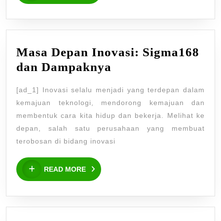
Masa Depan Inovasi: Sigma168
Masa
dan Dampaknya
Depan
[ad_1] Inovasi selalu menjadi yang terdepan dalam
Inovasi:
kemajuan teknologi, mendorong kemajuan dan
Sigma168
membentuk cara kita hidup dan bekerja. Melihat ke
dan
depan, salah satu perusahaan yang membuat
Dampaknya
terobosan di bidang inovasi
READ
READ MORE
MORE