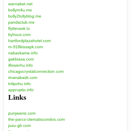
warnabet.net
bollym4u.me
bolly2tollyblog.me
pandaclub.me
flyttevask.io
byhous.com
hartfordplazahotel.com
m-918kissapk.com
nabavkame.info
gakbiasa.com
iflowerhu.info
chicagocrystalconnection.com
imanabadii.com
trilipohu.info
appruptio.info
Links
punjwanis.com
the-parcs-clematiscondos.com
jusu-gb.com