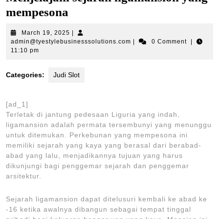
mempesona
March
March 19, 2025
|
19,
admin@tyestylebusinesssol
admin@tyestylebusinesssolutions.com
|
0 Comment
|
2025
11:10 pm
Categories:
Judi Slot
[ad_1]
Terletak di jantung pedesaan Liguria yang indah,
ligamansion adalah permata tersembunyi yang menunggu
untuk ditemukan. Perkebunan yang mempesona ini
memiliki sejarah yang kaya yang berasal dari berabad-
abad yang lalu, menjadikannya tujuan yang harus
dikunjungi bagi penggemar sejarah dan penggemar
arsitektur.
Sejarah ligamansion dapat ditelusuri kembali ke abad ke
-16 ketika awalnya dibangun sebagai tempat tinggal