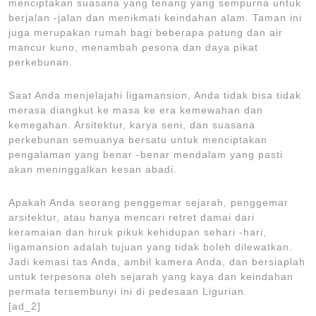
menciptakan suasana yang tenang yang sempurna untuk
berjalan -jalan dan menikmati keindahan alam. Taman ini
juga merupakan rumah bagi beberapa patung dan air
mancur kuno, menambah pesona dan daya pikat
perkebunan.
Saat Anda menjelajahi ligamansion, Anda tidak bisa tidak
merasa diangkut ke masa ke era kemewahan dan
kemegahan. Arsitektur, karya seni, dan suasana
perkebunan semuanya bersatu untuk menciptakan
pengalaman yang benar -benar mendalam yang pasti
akan meninggalkan kesan abadi.
Apakah Anda seorang penggemar sejarah, penggemar
arsitektur, atau hanya mencari retret damai dari
keramaian dan hiruk pikuk kehidupan sehari -hari,
ligamansion adalah tujuan yang tidak boleh dilewatkan.
Jadi kemasi tas Anda, ambil kamera Anda, dan bersiaplah
untuk terpesona oleh sejarah yang kaya dan keindahan
permata tersembunyi ini di pedesaan Ligurian.
[ad_2]