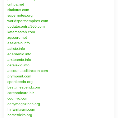
cnhpa.net
sitalotus.com
supernotes.org
worldsportsempires.com
updatecentral360.com
katamastah.com
zqscore.net
aseleraio.info
asticio.info
egardenio.info
arxteamio.info
getalexio.info
accountaudittaxcon.com
prymprint.com
sportkeeda.org
besttimespend.com
careandcure.biz
cogniyo.com
easymagazines.org
hirfanjilasmi.com
hometricks.org