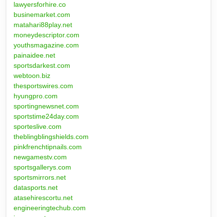
lawyersforhire.co
businemarket.com
matahari88play.net
moneydescriptor.com
youthsmagazine.com
painaidee.net
sportsdarkest.com
webtoon.biz
thesportswires.com
hyungpro.com
sportingnewsnet.com
sportstime24day.com
sporteslive.com
theblingblingshields.com
pinkfrenchtipnails.com
newgamestv.com
sportsgallerys.com
sportsmirrors.net
datasports.net
atasehirescortu.net
engineeringtechub.com