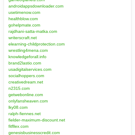
androidappsdownloader.com
usetimenow.com
healthblow.com
gohelpmate.com
rajdhani-satta-matka.com
writerscraft.net
elearning-childprotection.com
wrestling4mena.com
knowledgeforall.info
brand2lastio.com
usadigitalservices.com
socialhoppers.com
creativedream.net
n2315.com
getwebonline.com
onlyfansheaven.com
lky08.com
ralph-fiennes.net
fielder-maximum-discount.net
fitfllex.com
genesisbusinesscredit.com