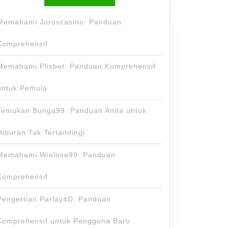
Memahami Juruscasino: Panduan
Komprehensif
Memahami Plisbet: Panduan Komprehensif
untuk Pemula
Temukan Bunga99: Panduan Anda untuk
Hiburan Tak Tertandingi
Memahami Winlose99: Panduan
Komprehensif
Pengertian Parlay4D: Panduan
Komprehensif untuk Pengguna Baru