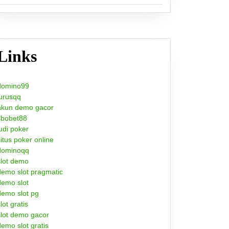
Links
domino99
jurusqq
akun demo gacor
sbobet88
judi poker
situs poker online
dominoqq
slot demo
demo slot pragmatic
demo slot
demo slot pg
lot gratis
slot demo gacor
demo slot gratis