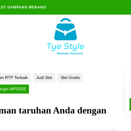
LOT GAMPANG MENANG
gan RTP Terbaik
Judi Slot
,
Slot Gratis
 login MPO555
man taruhan Anda dengan