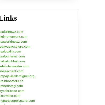
n:
Links
usafullnewz.com
uktimenetwork.com
usaworldnewz.com
todayusaexplore.com
usalocality.com
usafournewz.com
thebalochhal.com
vehicularmaster.com
vibesaccent.com
ampajavierdemiguel.org
brainboosters.co
amberlately.com
joycebriscoe.com
aicarmina.com
mypartysupplystore.com