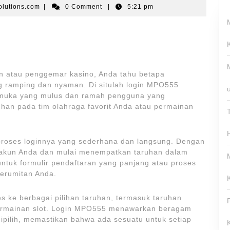
admin@tyestylebusinesssolutions.com
olutions.com
|
0 Comment
|
5:21 pm
in atau penggemar kasino, Anda tahu betapa
g ramping dan nyaman. Di situlah login MPO555
armuka yang mulus dan ramah pengguna yang
an pada tim olahraga favorit Anda atau permainan
 proses loginnya yang sederhana dan langsung. Dengan
 akun Anda dan mulai menempatkan taruhan dalam
untuk formulir pendaftaran yang panjang atau proses
kerumitan Anda.
s ke berbagai pilihan taruhan, termasuk taruhan
permainan slot. Login MPO555 menawarkan beragam
dipilih, memastikan bahwa ada sesuatu untuk setiap