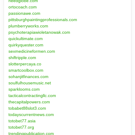
needglobe.com
ortocoach.com
passionawe.com
pittsburghpaintingprofessionals.com
plumberryworks.com
psychoterapiawioletanowak.com
quickultimate.com
quirkyquester.com
sexmedicineformen.com
shiftripple.com
slotterpercaya.co
smartcoolbox.com
sohanjitfinances.com
soulfulhousemusic.net
sparklooms.com
tacticalcontractingllc.com
thecapitalpowers.com
tobabet88slot3.com
todayscurrentnews.com
totobet77.asia
totobet77.org
trendingpublication.com