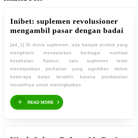
Inibet: suplemen revolusioner
Inib
mengambil pasar dengan badai
sup
[ad_1] Di dunia suplemen, ada banyak produk yang
rev
mengklaim menawarkan berbagai manfaat
men
kesehatan. Namun, satu suplemen telah
pas
mendapatkan perhatian yang signifikan dalam
den
beberapa bulan terakhir karena pendekatan
bad
inovatifnya untuk meningkatkan
READ
READ MORE
MORE