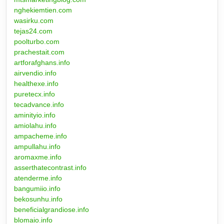
nghekiemtien.com
wasirku.com
tejas24.com
poolturbo.com
prachestait.com
artforafghans.info
airvendio.info
healthexe.info
puretecx.info
tecadvance.info
aminityio.info
amiolahu.info
ampacheme.info
ampullahu.info
aromaxme.info
asserthatecontrast.info
atenderme.info
bangumiio.info
bekosunhu.info
beneficialgrandiose.info
blomaio.info