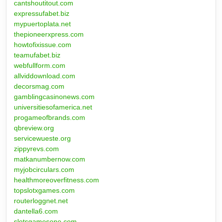
cantshoutitout.com
expressufabet.biz
mypuertoplata.net
thepioneerxpress.com
howtofixissue.com
teamufabet.biz
webfullform.com
allviddownload.com
decorsmag.com
gamblingcasinonews.com
universitiesofamerica.net
progameofbrands.com
qbreview.org
servicewueste.org
zippyrevs.com
matkanumbernow.com
myjobcirculars.com
healthmoreoverfitness.com
topslotxgames.com
routerloggnet.net
dantella6.com
slotsgamesone.com