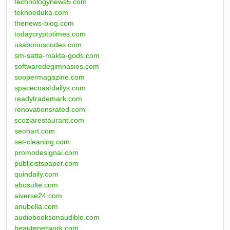
technologynews5.com
teknoeduka.com
thenews-blog.com
todaycryptotimes.com
usabonuscodes.com
sm-satta-makta-gods.com
softwaredegimnasios.com
soopermagazine.com
spacecoastdailys.com
readytrademark.com
renovationsrated.com
scoziarestaurant.com
seohart.com
set-cleaning.com
promodesignai.com
publicistspaper.com
quindaily.com
abosulte.com
aiverse24.com
anubella.com
audiobooksonaudible.com
beautenetwork.com