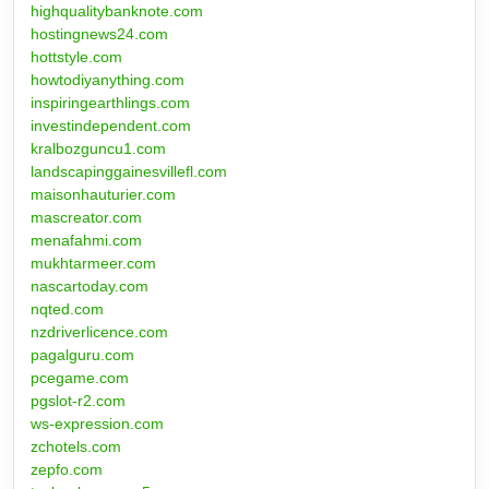
highqualitybanknote.com
hostingnews24.com
hottstyle.com
howtodiyanything.com
inspiringearthlings.com
investindependent.com
kralbozguncu1.com
landscapinggainesvillefl.com
maisonhauturier.com
mascreator.com
menafahmi.com
mukhtarmeer.com
nascartoday.com
nqted.com
nzdriverlicence.com
pagalguru.com
pcegame.com
pgslot-r2.com
ws-expression.com
zchotels.com
zepfo.com