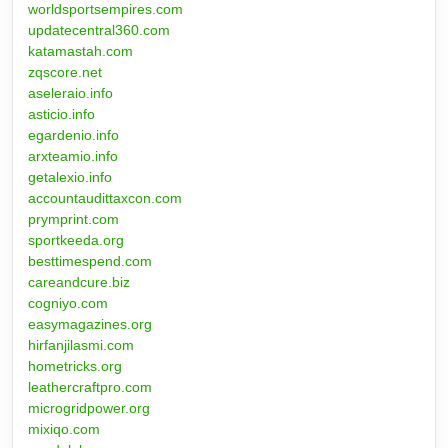
worldsportsempires.com
updatecentral360.com
katamastah.com
zqscore.net
aseleraio.info
asticio.info
egardenio.info
arxteamio.info
getalexio.info
accountaudittaxcon.com
prymprint.com
sportkeeda.org
besttimespend.com
careandcure.biz
cogniyo.com
easymagazines.org
hirfanjilasmi.com
hometricks.org
leathercraftpro.com
microgridpower.org
mixiqo.com