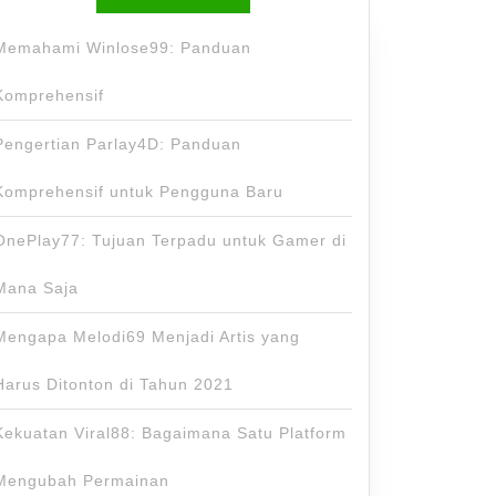
Memahami Winlose99: Panduan
Komprehensif
Pengertian Parlay4D: Panduan
Komprehensif untuk Pengguna Baru
OnePlay77: Tujuan Terpadu untuk Gamer di
Mana Saja
Mengapa Melodi69 Menjadi Artis yang
Harus Ditonton di Tahun 2021
Kekuatan Viral88: Bagaimana Satu Platform
Mengubah Permainan