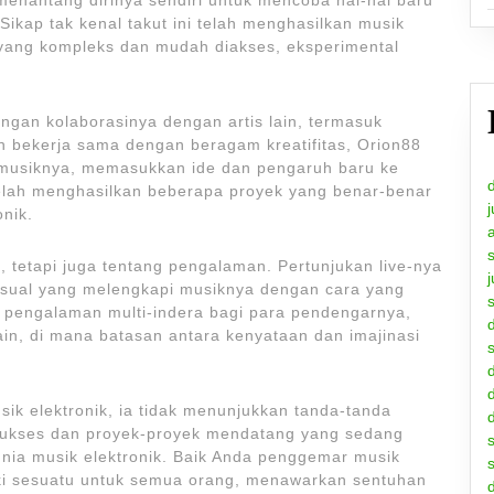
enantang dirinya sendiri untuk mencoba hal-hal baru
Sikap tak kenal takut ini telah menghasilkan musik
 yang kompleks dan mudah diakses, eksperimental
engan kolaborasinya dengan artis lain, termasuk
an bekerja sama dengan beragam kreatifitas, Orion88
musiknya, memasukkan ide dan pengaruh baru ke
telah menghasilkan beberapa proyek yang benar-benar
onik.
 tetapi juga tentang pengalaman. Pertunjukan live-nya
isual yang melengkapi musiknya dengan cara yang
pengalaman multi-indera bagi para pendengarnya,
, di mana batasan antara kenyataan dan imajinasi
sik elektronik, ia tidak menunjukkan tanda-tanda
 sukses dan proyek-proyek mendatang yang sedang
s
nia musik elektronik. Baik Anda penggemar musik
iki sesuatu untuk semua orang, menawarkan sentuhan