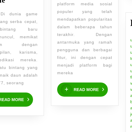
ne
platform media sosial
Paduka77:
Pandu
populer yang telah
 Di dunia game
Bintang
untuk
mendapatkan popularitas
yang serba cepat,
yang
Platfo
dalam beberapa tahun
g-bintang baru
Meningkat
Media
terakhir. Dengan
muncul, memikat
antarmuka yang ramah
di
Sosial
nton dengan
pengguna dan berbagai
Dunia
Popule
pilan, karisma,
fitur, ini dengan cepat
dikasi mereka.
Permainan
menjadi platform bagi
atu bintang yang
Online
mereka
naik daun adalah
7, seorang
READ
READ MORE
MORE
READ
READ MORE
MORE