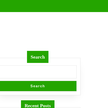
Search
Search
Recent Posts