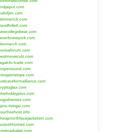
annforwisconsin.com
findjaipur.com
cultofjim.com
glimmerick.com
davidfollett.com
newcollegebeat.com
reverbnewyork.com
skinmerch.com
usvisaforum.com
bestmovierulz.com
jagalchi-trade.com
loopersound.com
minapenelope.com
justicereformalliance.com
cryptoglax.com
ohiohobbyplus.com
bogothemes.com
ajino-mingei.com
yourfreehost.info
cheapnorthfacejacketsm.com
gurjoshhomes.com
tombradydiet.com