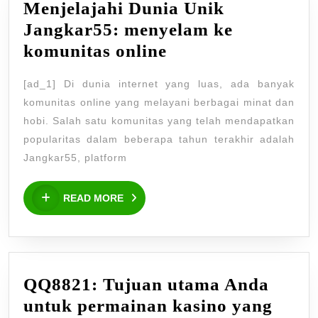
Menjelajahi Dunia Unik
Jangkar55: menyelam ke
Menjelajahi
komunitas online
Dunia
[ad_1] Di dunia internet yang luas, ada banyak
Unik
komunitas online yang melayani berbagai minat dan
Jangkar55:
hobi. Salah satu komunitas yang telah mendapatkan
menyelam
popularitas dalam beberapa tahun terakhir adalah
ke
Jangkar55, platform
komunitas
READ
online
READ MORE
MORE
QQ8821: Tujuan utama Anda
untuk permainan kasino yang