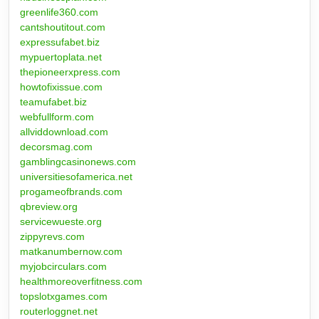
greenlife360.com
cantshoutitout.com
expressufabet.biz
mypuertoplata.net
thepioneerxpress.com
howtofixissue.com
teamufabet.biz
webfullform.com
allviddownload.com
decorsmag.com
gamblingcasinonews.com
universitiesofamerica.net
progameofbrands.com
qbreview.org
servicewueste.org
zippyrevs.com
matkanumbernow.com
myjobcirculars.com
healthmoreoverfitness.com
topslotxgames.com
routerloggnet.net