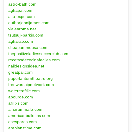
astro-bath.com
aghapal.com
altu-expo.com
authorjennijames.com
viajearoma.net
tsutsuji-parkin.com
agharab.com
cheapammousa.com
thepositiveladiessoccerclub.com
recetasdecocinafaciles.com
naildesignsidea.net
greatpai.com
paperlanterntheatre.org
freeworshipnetwork.com
watercraftllc.com
abourge.com
afiliixs.com
alharammallz.com
americanbulletins.com
asespares.com
arabianstime.com