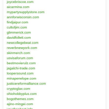
joycebriscoe.com
aicarmina.com
mypartysupplystore.com
annforwisconsin.com
findjaipur.com
cultofjim.com
glimmerick.com
davidfollett.com
newcollegebeat.com
reverbnewyork.com
skinmerch.com
usvisaforum.com
bestmovierulz.com
jagalchi-trade.com
loopersound.com
minapenelope.com
justicereformalliance.com
cryptoglax.com
ohiohobbyplus.com
bogothemes.com
ajino-mingei.com