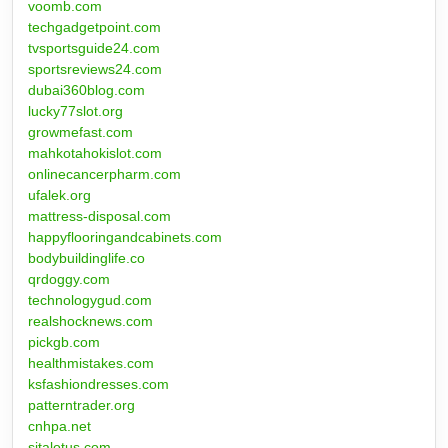
voomb.com
techgadgetpoint.com
tvsportsguide24.com
sportsreviews24.com
dubai360blog.com
lucky77slot.org
growmefast.com
mahkotahokislot.com
onlinecancerpharm.com
ufalek.org
mattress-disposal.com
happyflooringandcabinets.com
bodybuildinglife.co
qrdoggy.com
technologygud.com
realshocknews.com
pickgb.com
healthmistakes.com
ksfashiondresses.com
patterntrader.org
cnhpa.net
sitalotus.com