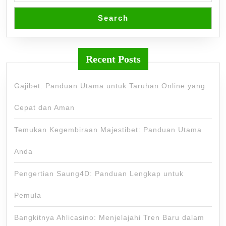
Search
Recent Posts
Gajibet: Panduan Utama untuk Taruhan Online yang
Cepat dan Aman
Temukan Kegembiraan Majestibet: Panduan Utama
Anda
Pengertian Saung4D: Panduan Lengkap untuk
Pemula
Bangkitnya Ahlicasino: Menjelajahi Tren Baru dalam