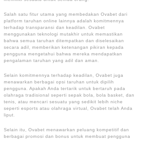
Salah satu fitur utama yang membedakan Ovabet dari
platform taruhan online lainnya adalah komitmennya
terhadap transparansi dan keadilan. Ovabet
menggunakan teknologi mutakhir untuk memastikan
bahwa semua taruhan ditempatkan dan diselesaikan
secara adil, memberikan ketenangan pikiran kepada
pengguna mengetahui bahwa mereka mendapatkan
pengalaman taruhan yang adil dan aman.
Selain komitmennya terhadap keadilan, Ovabet juga
menawarkan berbagai opsi taruhan untuk dipilih
pengguna. Apakah Anda tertarik untuk bertaruh pada
olahraga tradisional seperti sepak bola, bola basket, dan
tenis, atau mencari sesuatu yang sedikit lebih niche
seperti esports atau olahraga virtual, Ovabet telah Anda
liput.
Selain itu, Ovabet menawarkan peluang kompetitif dan
berbagai promosi dan bonus untuk membuat pengguna