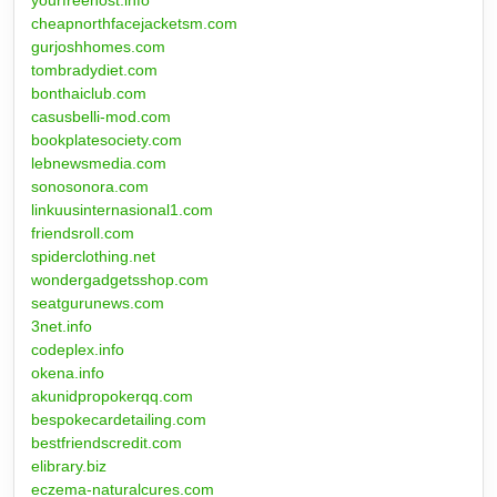
yourfreehost.info
cheapnorthfacejacketsm.com
gurjoshhomes.com
tombradydiet.com
bonthaiclub.com
casusbelli-mod.com
bookplatesociety.com
lebnewsmedia.com
sonosonora.com
linkuusinternasional1.com
friendsroll.com
spiderclothing.net
wondergadgetsshop.com
seatgurunews.com
3net.info
codeplex.info
okena.info
akunidpropokerqq.com
bespokecardetailing.com
bestfriendscredit.com
elibrary.biz
eczema-naturalcures.com