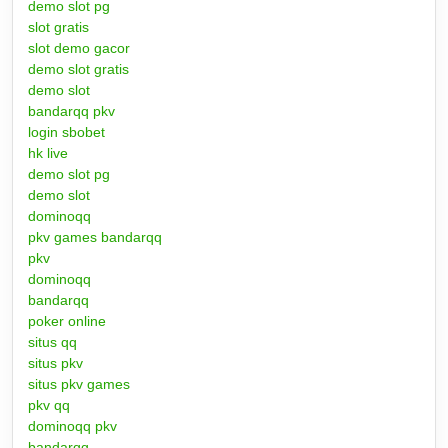
demo slot pg
slot gratis
slot demo gacor
demo slot gratis
demo slot
bandarqq pkv
login sbobet
hk live
demo slot pg
demo slot
dominoqq
pkv games bandarqq
pkv
dominoqq
bandarqq
poker online
situs qq
situs pkv
situs pkv games
pkv qq
dominoqq pkv
bandarqq