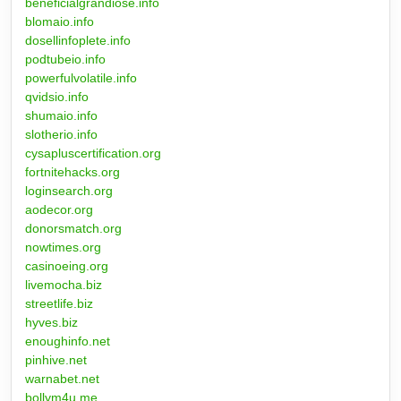
beneficialgrandiose.info
blomaio.info
dosellinfoplete.info
podtubeio.info
powerfulvolatile.info
qvidsio.info
shumaio.info
slotherio.info
cysapluscertification.org
fortnitehacks.org
loginsearch.org
aodecor.org
donorsmatch.org
nowtimes.org
casinoeing.org
livemocha.biz
streetlife.biz
hyves.biz
enoughinfo.net
pinhive.net
warnabet.net
bollym4u.me