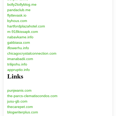
bolly2tollyblog.me
pandaclub.me
flyttevask.io
byhous.com
hartfordplazahotel.com
m-918kissapk.com
nabavkame.info
gakbiasa.com
iflowerhu.info
chicagocrystalconnection.com
imanabadii.com
trilipohu.info
appruptio.info
Links
punjwanis.com
the-parcs-clematiscondos.com
jusu-gb.com
thecarepet.com
blogwriterplus.com