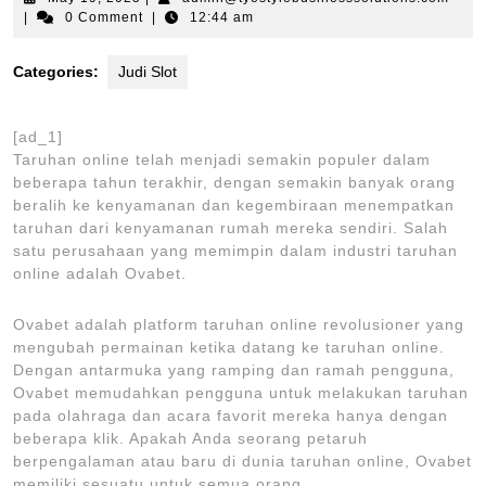
19,
|
0 Comment
|
12:44 am
2025
Categories:
Judi Slot
[ad_1]
Taruhan online telah menjadi semakin populer dalam
beberapa tahun terakhir, dengan semakin banyak orang
beralih ke kenyamanan dan kegembiraan menempatkan
taruhan dari kenyamanan rumah mereka sendiri. Salah
satu perusahaan yang memimpin dalam industri taruhan
online adalah Ovabet.
Ovabet adalah platform taruhan online revolusioner yang
mengubah permainan ketika datang ke taruhan online.
Dengan antarmuka yang ramping dan ramah pengguna,
Ovabet memudahkan pengguna untuk melakukan taruhan
pada olahraga dan acara favorit mereka hanya dengan
beberapa klik. Apakah Anda seorang petaruh
berpengalaman atau baru di dunia taruhan online, Ovabet
memiliki sesuatu untuk semua orang.