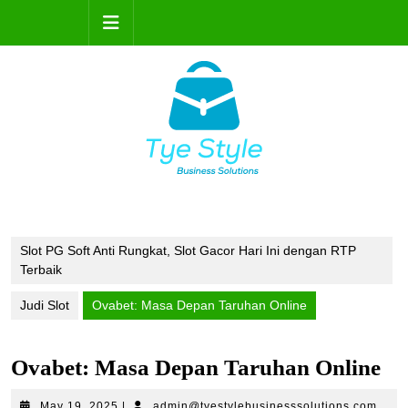
Skip
Open
to
content
Button
Slot PG Soft Anti Rungkat, Slot Gacor Hari Ini dengan RTP
Terbaik
Judi Slot
Ovabet: Masa Depan Taruhan Online
Ovabet: Masa Depan Taruhan Online
May
admi
May 19, 2025
|
admin@tyestylebusinesssolutions.com