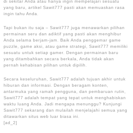
di sekitar Anda atau hanya ingin mempelajari sesuatu
yang baru, artikel Sawit777 pasti akan memuaskan rasa
ingin tahu Anda.
Tapi bukan itu saja – Sawit777 juga menawarkan pilihan
permainan seru dan adiktif yang pasti akan menghibur
Anda selama berjam-jam. Baik Anda penggemar game
puzzle, game aksi, atau game strategi, Sawit777 memiliki
sesuatu untuk setiap gamer. Dengan permainan baru
yang ditambahkan secara berkala, Anda tidak akan
pernah kehabisan pilihan untuk dipilih.
Secara keseluruhan, Sawit777 adalah tujuan akhir untuk
hiburan dan informasi. Dengan beragam konten,
antarmuka yang ramah pengguna, dan pembaruan rutin,
Sawit777 adalah tempat yang tepat untuk menghabiskan
waktu luang Anda. Jadi mengapa menunggu? Kunjungi
Sawit777 sekarang dan mulailah menjelajahi semua yang
ditawarkan situs web luar biasa ini.
[ad_2]