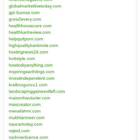
globalmarketlivetoday.com
gpl-license.com
grow2every.com
healthhousecare.com
healthkartreview.com
helpquitporn.com
highqualitybanknote.com
hostingnews24.com
hottstyle.com
howtodiyanything.com
inspiringearthlings.com
investindependent.com
kralbozguncu1.com
landscapinggainesvillefl.com
maisonhauturier.com
mascreator.com
menafahmi.com
mukhtarmeer.com
nascartoday.com
nqted.com
nzdriverlicence.com