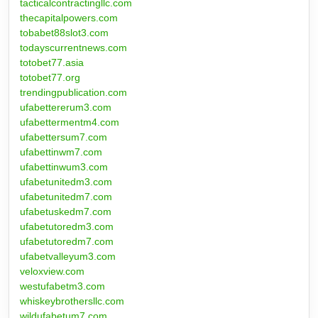
tacticalcontractingllc.com
thecapitalpowers.com
tobabet88slot3.com
todayscurrentnews.com
totobet77.asia
totobet77.org
trendingpublication.com
ufabettererum3.com
ufabettermentm4.com
ufabettersum7.com
ufabettinwm7.com
ufabettinwum3.com
ufabetunitedm3.com
ufabetunitedm7.com
ufabetuskedm7.com
ufabetutoredm3.com
ufabetutoredm7.com
ufabetvalleyum3.com
veloxview.com
westufabetm3.com
whiskeybrothersllc.com
wildufabetum7.com