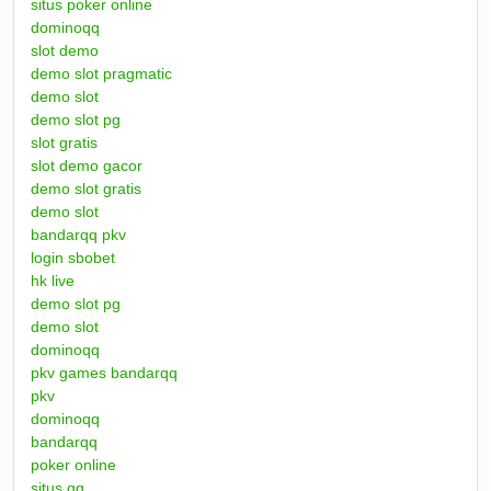
situs poker online
dominoqq
slot demo
demo slot pragmatic
demo slot
demo slot pg
slot gratis
slot demo gacor
demo slot gratis
demo slot
bandarqq pkv
login sbobet
hk live
demo slot pg
demo slot
dominoqq
pkv games bandarqq
pkv
dominoqq
bandarqq
poker online
situs qq