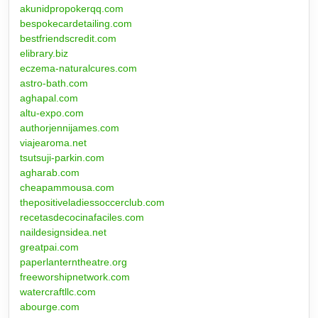
akunidpropokerqq.com
bespokecardetailing.com
bestfriendscredit.com
elibrary.biz
eczema-naturalcures.com
astro-bath.com
aghapal.com
altu-expo.com
authorjennijames.com
viajearoma.net
tsutsuji-parkin.com
agharab.com
cheapammousa.com
thepositiveladiessoccerclub.com
recetasdecocinafaciles.com
naildesignsidea.net
greatpai.com
paperlanterntheatre.org
freeworshipnetwork.com
watercraftllc.com
abourge.com