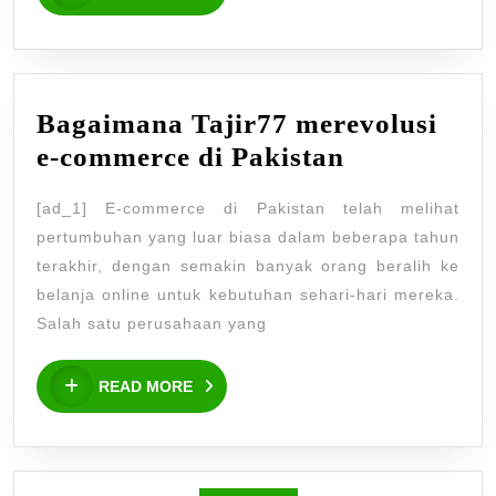
MORE
pada
platform
online
yang
Bagaimana Tajir77 merevolusi
Bagaimana
kontroversial
e-commerce di Pakistan
Tajir77
[ad_1] E-commerce di Pakistan telah melihat
merevolusi
pertumbuhan yang luar biasa dalam beberapa tahun
e-
terakhir, dengan semakin banyak orang beralih ke
commerce
belanja online untuk kebutuhan sehari-hari mereka.
di
Salah satu perusahaan yang
Pakistan
READ
READ MORE
MORE