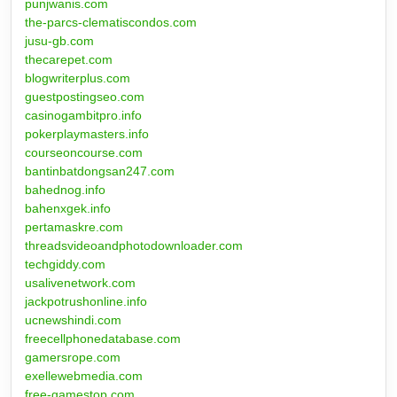
punjwanis.com
the-parcs-clematiscondos.com
jusu-gb.com
thecarepet.com
blogwriterplus.com
guestpostingseo.com
casinogambitpro.info
pokerplaymasters.info
courseoncourse.com
bantinbatdongsan247.com
bahednog.info
bahenxgek.info
pertamaskre.com
threadsvideoandphotodownloader.com
techgiddy.com
usalivenetwork.com
jackpotrushonline.info
ucnewshindi.com
freecellphonedatabase.com
gamersrope.com
exellewebmedia.com
free-gamestop.com