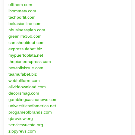
offthem.com
ibommatv.com
techporfit.com
bekasionline.com
nbusinessplan.com
greenlife360.com
cantshoutitout.com
expressufabet.biz
mypuertoplata.net
thepioneerxpress.com
howtofixissue.com
teamufabet.biz
webfullform.com
allviddownload.com
decorsmag.com
gamblingcasinonews.com
universitiesofamerica.net
progameofbrands.com
qbreview.org
servicewueste.org
zippyrevs.com