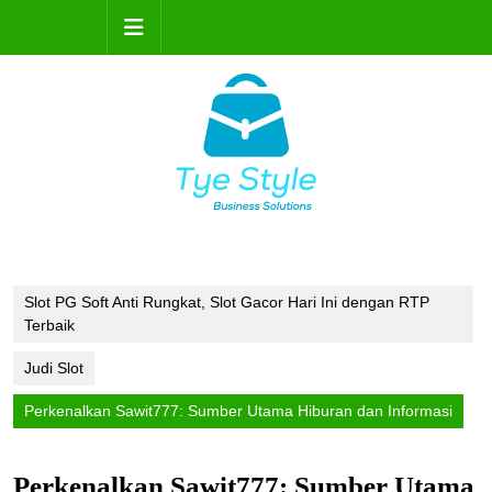
Skip
Open
to
content
Button
Slot PG Soft Anti Rungkat, Slot Gacor Hari Ini dengan RTP
Terbaik
Judi Slot
Perkenalkan Sawit777: Sumber Utama Hiburan dan Informasi
Perkenalkan Sawit777: Sumber Utama