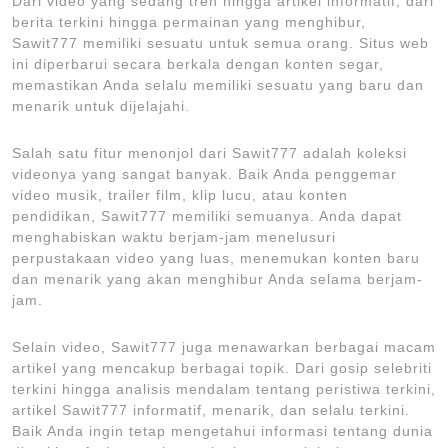
Dari video yang sedang tren hingga artikel informatif, dari
berita terkini hingga permainan yang menghibur,
Sawit777 memiliki sesuatu untuk semua orang. Situs web
ini diperbarui secara berkala dengan konten segar,
memastikan Anda selalu memiliki sesuatu yang baru dan
menarik untuk dijelajahi.
Salah satu fitur menonjol dari Sawit777 adalah koleksi
videonya yang sangat banyak. Baik Anda penggemar
video musik, trailer film, klip lucu, atau konten
pendidikan, Sawit777 memiliki semuanya. Anda dapat
menghabiskan waktu berjam-jam menelusuri
perpustakaan video yang luas, menemukan konten baru
dan menarik yang akan menghibur Anda selama berjam-
jam.
Selain video, Sawit777 juga menawarkan berbagai macam
artikel yang mencakup berbagai topik. Dari gosip selebriti
terkini hingga analisis mendalam tentang peristiwa terkini,
artikel Sawit777 informatif, menarik, dan selalu terkini.
Baik Anda ingin tetap mengetahui informasi tentang dunia