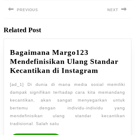
Post
navigation
PREVIOUS
NEXT
Previous
Next
Related Post
post:
post:
Bagaimana Margo123
Mendefinisikan Ulang Standar
Bagaiman
Kecantikan di Instagram
Margo123
[ad_1] Di dunia di mana media sosial memiliki
Mendefini
dampak signifikan terhadap cara kita memandang
Ulang
kecantikan, akan sangat menyegarkan untuk
Standar
bertemu dengan individu-individu yang
Kecantika
mendefinisikan ulang standar kecantikan
di
tradisional. Salah satu
Instagram