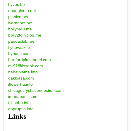
hyves.biz
enoughinfo.net
pinhive.net
warnabet.net
bollym4u.me
bolly2tollyblog.me
pandaclub.me
flyttevask.io
byhous.com
hartfordplazahotel.com
m-918kissapk.com
nabavkame.info
gakbiasa.com
iflowerhu.info
chicagocrystalconnection.com
imanabadii.com
trilipohu.info
appruptio.info
Links