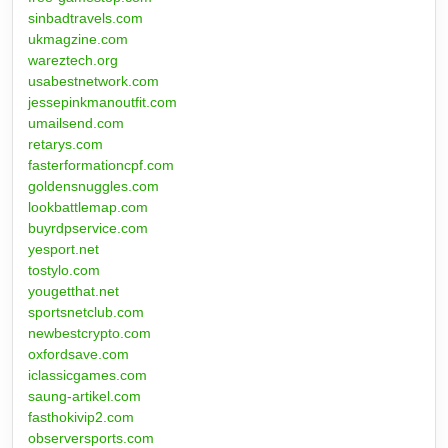
sinbadtravels.com
ukmagzine.com
wareztech.org
usabestnetwork.com
jessepinkmanoutfit.com
umailsend.com
retarys.com
fasterformationcpf.com
goldensnuggles.com
lookbattlemap.com
buyrdpservice.com
yesport.net
tostylo.com
yougetthat.net
sportsnetclub.com
newbestcrypto.com
oxfordsave.com
iclassicgames.com
saung-artikel.com
fasthokivip2.com
observersports.com