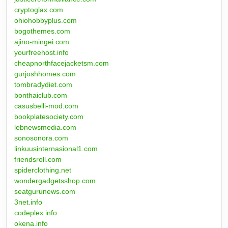
cryptoglax.com
ohiohobbyplus.com
bogothemes.com
ajino-mingei.com
yourfreehost.info
cheapnorthfacejacketsm.com
gurjoshhomes.com
tombradydiet.com
bonthaiclub.com
casusbelli-mod.com
bookplatesociety.com
lebnewsmedia.com
sonosonora.com
linkuusinternasional1.com
friendsroll.com
spiderclothing.net
wondergadgetsshop.com
seatgurunews.com
3net.info
codeplex.info
okena.info