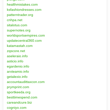
healthmistakes.com
ksfashiondresses.com
patterntrader.org
cnhpa.net
sitalotus.com
supernotes.org
worldsportsempires.com
updatecentral360.com
katamastah.com
zqscore.net
aseleraio.info
asticio.info
egardenio.info
arxteamio.info
getalexio.info
accountaudittaxcon.com
prymprint.com
sportkeeda.org
besttimespend.com
careandcure.biz
cogniyo.com