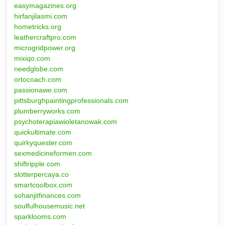
easymagazines.org
hirfanjilasmi.com
hometricks.org
leathercraftpro.com
microgridpower.org
mixiqo.com
needglobe.com
ortocoach.com
passionawe.com
pittsburghpaintingprofessionals.com
plumberryworks.com
psychoterapiawioletanowak.com
quickultimate.com
quirkyquester.com
sexmedicineformen.com
shiftripple.com
slotterpercaya.co
smartcoolbox.com
sohanjitfinances.com
soulfulhousemusic.net
sparklooms.com