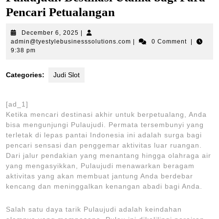
Pencari Petualangan
December
December 6, 2025
|
6,
admin@tyestylebusinesssol
admin@tyestylebusinesssolutions.com
|
0 Comment
|
2025
9:38 pm
Categories:
Judi Slot
[ad_1]
Ketika mencari destinasi akhir untuk berpetualang, Anda
bisa mengunjungi Pulaujudi. Permata tersembunyi yang
terletak di lepas pantai Indonesia ini adalah surga bagi
pencari sensasi dan penggemar aktivitas luar ruangan.
Dari jalur pendakian yang menantang hingga olahraga air
yang mengasyikkan, Pulaujudi menawarkan beragam
aktivitas yang akan membuat jantung Anda berdebar
kencang dan meninggalkan kenangan abadi bagi Anda.
Salah satu daya tarik Pulaujudi adalah keindahan