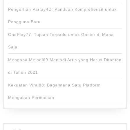
Pengertian Parlay4D: Panduan Komprehensif untuk
Pengguna Baru
OnePlay77: Tujuan Terpadu untuk Gamer di Mana
Saja
Mengapa Melodi69 Menjadi Artis yang Harus Ditonton
di Tahun 2021
Kekuatan Viral88: Bagaimana Satu Platform
Mengubah Permainan