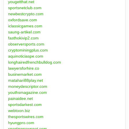
yougetthat.net
sportsnetclub.com
newbestcrypto.com
oxfordsave.com
iclassicgames.com
saung-artikel.com
fasthokivip2.com
observersports.com
cryptominingplus.com
aquinoticiaspe.com
longhairedfrenchbulldog.com
lawyersforhire.co
businemarket.com
matahari88play.net
moneydescriptor.com
youthsmagazine.com
painaidee.net
sportsdarkest.com
webtoon.biz
thesportswires.com
hyungpro.com
sportingnewsnet.com