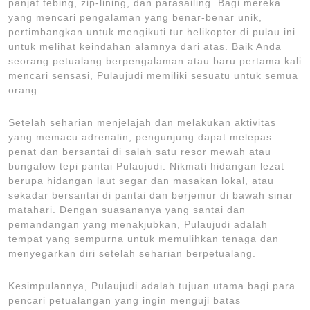
panjat tebing, zip-lining, dan parasailing. Bagi mereka
yang mencari pengalaman yang benar-benar unik,
pertimbangkan untuk mengikuti tur helikopter di pulau ini
untuk melihat keindahan alamnya dari atas. Baik Anda
seorang petualang berpengalaman atau baru pertama kali
mencari sensasi, Pulaujudi memiliki sesuatu untuk semua
orang.
Setelah seharian menjelajah dan melakukan aktivitas
yang memacu adrenalin, pengunjung dapat melepas
penat dan bersantai di salah satu resor mewah atau
bungalow tepi pantai Pulaujudi. Nikmati hidangan lezat
berupa hidangan laut segar dan masakan lokal, atau
sekadar bersantai di pantai dan berjemur di bawah sinar
matahari. Dengan suasananya yang santai dan
pemandangan yang menakjubkan, Pulaujudi adalah
tempat yang sempurna untuk memulihkan tenaga dan
menyegarkan diri setelah seharian berpetualang.
Kesimpulannya, Pulaujudi adalah tujuan utama bagi para
pencari petualangan yang ingin menguji batas