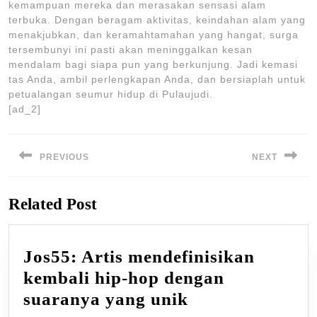
kemampuan mereka dan merasakan sensasi alam
terbuka. Dengan beragam aktivitas, keindahan alam yang
menakjubkan, dan keramahtamahan yang hangat, surga
tersembunyi ini pasti akan meninggalkan kesan
mendalam bagi siapa pun yang berkunjung. Jadi kemasi
tas Anda, ambil perlengkapan Anda, dan bersiaplah untuk
petualangan seumur hidup di Pulaujudi.
[ad_2]
Post
navigation
PREVIOUS
NEXT
Previous
Next
Related Post
post:
post:
Jos55: Artis mendefinisikan
kembali hip-hop dengan
Jos55:
suaranya yang unik