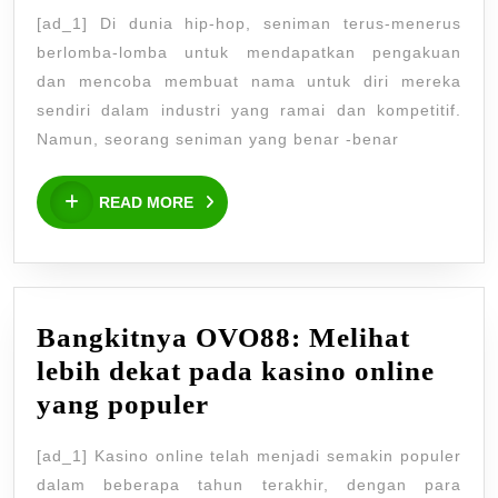
Artis
[ad_1] Di dunia hip-hop, seniman terus-menerus
mendefinisikan
berlomba-lomba untuk mendapatkan pengakuan
kembali
dan mencoba membuat nama untuk diri mereka
hip-
sendiri dalam industri yang ramai dan kompetitif.
hop
Namun, seorang seniman yang benar -benar
dengan
READ
suaranya
READ MORE
MORE
yang
unik
Bangkitnya OVO88: Melihat
lebih dekat pada kasino online
Bangkitnya
yang populer
OVO88:
[ad_1] Kasino online telah menjadi semakin populer
Melihat
dalam beberapa tahun terakhir, dengan para