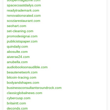
soopermagazine.com
spacecoastdailys.com
readytrademark.com
renovationsrated.com
scoziarestaurant.com
seohart.com
set-cleaning.com
promodesignai.com
publicistspaper.com
quindaily.com
abosulte.com
aiverse24.com
anubella.com
audiobooksonaudible.com
beautenetwork.com
bitcoin-tracing.com
bodyandshapes.com
businessconsultantsroundrock.com
classicglobalnews.com
cybercusp.com
britaintt.com
deconds.com