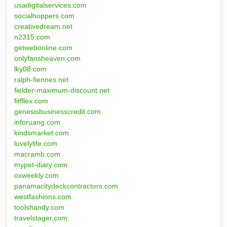
usadigitalservices.com
socialhoppers.com
creativedream.net
n2315.com
getwebonline.com
onlyfansheaven.com
lky08.com
ralph-fiennes.net
fielder-maximum-discount.net
fitfllex.com
genesisbusinesscredit.com
inforuang.com
kindsmarket.com
luvelylife.com
macramb.com
mypet-diary.com
oxweekly.com
panamacitydeckcontractors.com
westfashions.com
toolshandy.com
travelstager.com