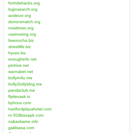
fortnitehacks.org
loginsearch.org
aodecor.org
donorsmatch.org
nowtimes.org
casinoeing.org
livemocha.biz
streetlife.biz
hyves.biz
enoughinfo.net
pinhive.net
warnabet.net
bollym4u.me
bolly2tollyblog.me
pandaclub.me
flyttevask.io
byhous.com
hartfordplazahotel.com
m-918kissapk.com
nabavkame.info
gakbiasa.com