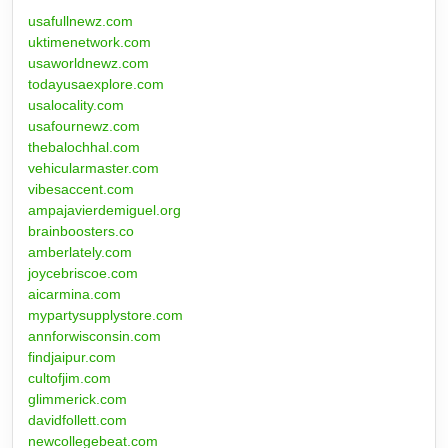
usafullnewz.com
uktimenetwork.com
usaworldnewz.com
todayusaexplore.com
usalocality.com
usafournewz.com
thebalochhal.com
vehicularmaster.com
vibesaccent.com
ampajavierdemiguel.org
brainboosters.co
amberlately.com
joycebriscoe.com
aicarmina.com
mypartysupplystore.com
annforwisconsin.com
findjaipur.com
cultofjim.com
glimmerick.com
davidfollett.com
newcollegebeat.com