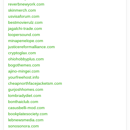
reverbnewyork.com
skinmerch.com
usvisaforum.com
bestmovierulz.com
jagalchi-trade.com
loopersound.com
minapenelope.com
justicereformalliance.com
cryptoglax.com
ohiohobbyplus.com
bogothemes.com
ajino-mingei.com
yourfreehost.info
cheapnorthfacejacketsm.com
gurjoshhomes.com
tombradydiet.com
bonthaiclub.com
casusbelli-mod.com
bookplatesociety.com
lebnewsmedia.com
sonosonora.com