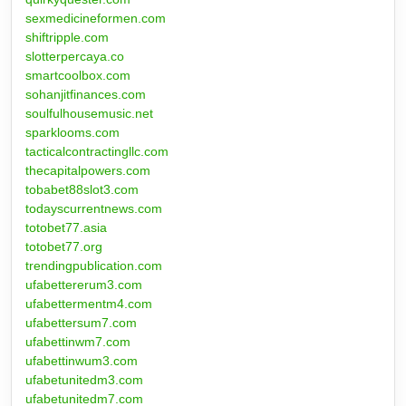
sexmedicineformen.com
shiftripple.com
slotterpercaya.co
smartcoolbox.com
sohanjitfinances.com
soulfulhousemusic.net
sparklooms.com
tacticalcontractingllc.com
thecapitalpowers.com
tobabet88slot3.com
todayscurrentnews.com
totobet77.asia
totobet77.org
trendingpublication.com
ufabettererum3.com
ufabettermentm4.com
ufabettersum7.com
ufabettinwm7.com
ufabettinwum3.com
ufabetunitedm3.com
ufabetunitedm7.com