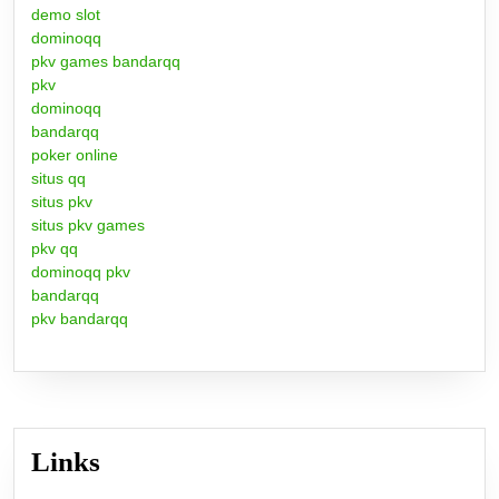
demo slot
dominoqq
pkv games bandarqq
pkv
dominoqq
bandarqq
poker online
situs qq
situs pkv
situs pkv games
pkv qq
dominoqq pkv
bandarqq
pkv bandarqq
Links