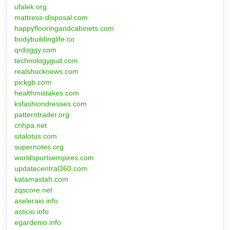
ufalek.org
mattress-disposal.com
happyflooringandcabinets.com
bodybuildinglife.co
qrdoggy.com
technologygud.com
realshocknews.com
pickgb.com
healthmistakes.com
ksfashiondresses.com
patterntrader.org
cnhpa.net
sitalotus.com
supernotes.org
worldsportsempires.com
updatecentral360.com
katamastah.com
zqscore.net
aseleraio.info
asticio.info
egardenio.info