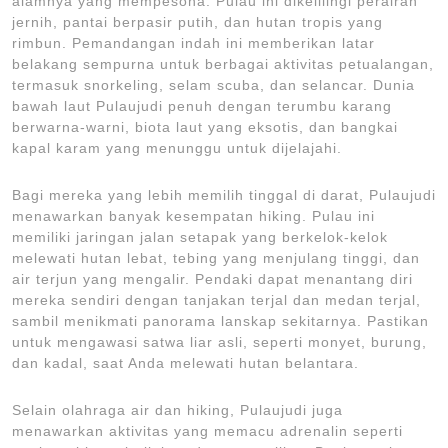
alamnya yang mempesona. Pulau ini dikelilingi perairan
jernih, pantai berpasir putih, dan hutan tropis yang
rimbun. Pemandangan indah ini memberikan latar
belakang sempurna untuk berbagai aktivitas petualangan,
termasuk snorkeling, selam scuba, dan selancar. Dunia
bawah laut Pulaujudi penuh dengan terumbu karang
berwarna-warni, biota laut yang eksotis, dan bangkai
kapal karam yang menunggu untuk dijelajahi.
Bagi mereka yang lebih memilih tinggal di darat, Pulaujudi
menawarkan banyak kesempatan hiking. Pulau ini
memiliki jaringan jalan setapak yang berkelok-kelok
melewati hutan lebat, tebing yang menjulang tinggi, dan
air terjun yang mengalir. Pendaki dapat menantang diri
mereka sendiri dengan tanjakan terjal dan medan terjal,
sambil menikmati panorama lanskap sekitarnya. Pastikan
untuk mengawasi satwa liar asli, seperti monyet, burung,
dan kadal, saat Anda melewati hutan belantara.
Selain olahraga air dan hiking, Pulaujudi juga
menawarkan aktivitas yang memacu adrenalin seperti