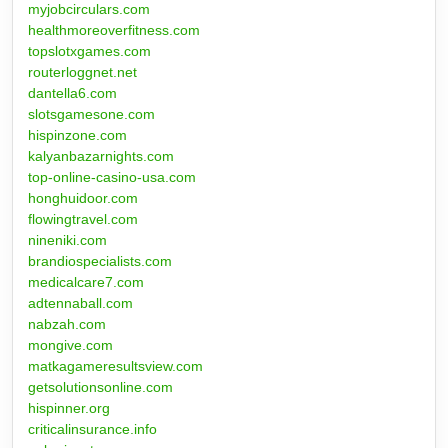
myjobcirculars.com
healthmoreoverfitness.com
topslotxgames.com
routerloggnet.net
dantella6.com
slotsgamesone.com
hispinzone.com
kalyanbazarnights.com
top-online-casino-usa.com
honghuidoor.com
flowingtravel.com
nineniki.com
brandiospecialists.com
medicalcare7.com
adtennaball.com
nabzah.com
mongive.com
matkagameresultsview.com
getsolutionsonline.com
hispinner.org
criticalinsurance.info