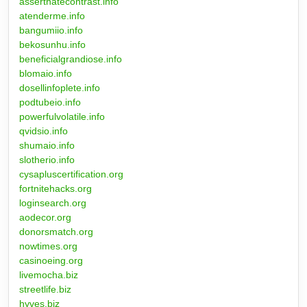
asserthatecontrast.info
atenderme.info
bangumiio.info
bekosunhu.info
beneficialgrandiose.info
blomaio.info
dosellinfoplete.info
podtubeio.info
powerfulvolatile.info
qvidsio.info
shumaio.info
slotherio.info
cysapluscertification.org
fortnitehacks.org
loginsearch.org
aodecor.org
donorsmatch.org
nowtimes.org
casinoeing.org
livemocha.biz
streetlife.biz
hyves.biz