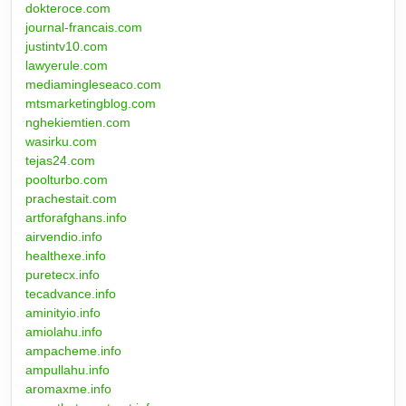
dokteroce.com
journal-francais.com
justintv10.com
lawyerule.com
mediamingleseaco.com
mtsmarketingblog.com
nghekiemtien.com
wasirku.com
tejas24.com
poolturbo.com
prachestait.com
artforafghans.info
airvendio.info
healthexe.info
puretecx.info
tecadvance.info
aminityio.info
amiolahu.info
ampacheme.info
ampullahu.info
aromaxme.info