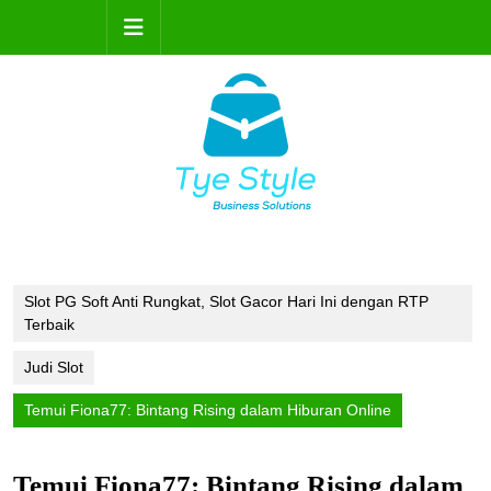
Skip
Open
to
content
Button
Slot PG Soft Anti Rungkat, Slot Gacor Hari Ini dengan RTP
Terbaik
Judi Slot
Temui Fiona77: Bintang Rising dalam Hiburan Online
Temui Fiona77: Bintang Rising dalam