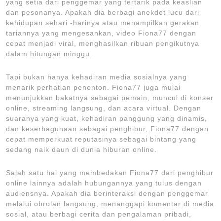
yang setia dari penggemar yang tertarik pada keaslian
dan pesonanya. Apakah dia berbagi anekdot lucu dari
kehidupan sehari -harinya atau menampilkan gerakan
tariannya yang mengesankan, video Fiona77 dengan
cepat menjadi viral, menghasilkan ribuan pengikutnya
dalam hitungan minggu.
Tapi bukan hanya kehadiran media sosialnya yang
menarik perhatian penonton. Fiona77 juga mulai
menunjukkan bakatnya sebagai pemain, muncul di konser
online, streaming langsung, dan acara virtual. Dengan
suaranya yang kuat, kehadiran panggung yang dinamis,
dan keserbagunaan sebagai penghibur, Fiona77 dengan
cepat memperkuat reputasinya sebagai bintang yang
sedang naik daun di dunia hiburan online.
Salah satu hal yang membedakan Fiona77 dari penghibur
online lainnya adalah hubungannya yang tulus dengan
audiensnya. Apakah dia berinteraksi dengan penggemar
melalui obrolan langsung, menanggapi komentar di media
sosial, atau berbagi cerita dan pengalaman pribadi,