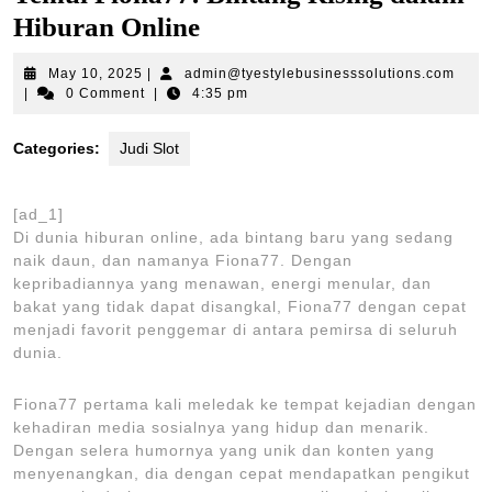
Hiburan Online
May
admi
May 10, 2025
|
admin@tyestylebusinesssolutions.com
10,
|
0 Comment
|
4:35 pm
2025
Categories:
Judi Slot
[ad_1]
Di dunia hiburan online, ada bintang baru yang sedang
naik daun, dan namanya Fiona77. Dengan
kepribadiannya yang menawan, energi menular, dan
bakat yang tidak dapat disangkal, Fiona77 dengan cepat
menjadi favorit penggemar di antara pemirsa di seluruh
dunia.
Fiona77 pertama kali meledak ke tempat kejadian dengan
kehadiran media sosialnya yang hidup dan menarik.
Dengan selera humornya yang unik dan konten yang
menyenangkan, dia dengan cepat mendapatkan pengikut