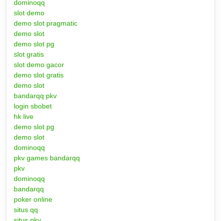
dominoqq
slot demo
demo slot pragmatic
demo slot
demo slot pg
slot gratis
slot demo gacor
demo slot gratis
demo slot
bandarqq pkv
login sbobet
hk live
demo slot pg
demo slot
dominoqq
pkv games bandarqq
pkv
dominoqq
bandarqq
poker online
situs qq
situs pkv