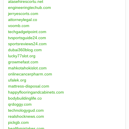
atasehirescortu.net
engineeringtechub.com
jerryescorts.com
attorneylegal.co
voomb.com
techgadgetpoint.com
tvsportsguide24.com
sportsreviews24.com
dubai360blog.com
lucky77slot.org
growmefast.com
mahkotahokislot.com
onlinecancerpharm.com
ufalek.org
mattress-disposal.com
happyflooringandcabinets.com
bodybuildinglife.co
qrdoggy.com
technologygud.com
realshocknews.com
pickgb.com
healthmistakes.com