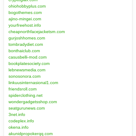
ohiohobbyplus.com
bogothemes.com
ajino-mingei.com
yourfreehost.info
cheapnorthfacejacketsm.com
gurjoshhomes.com
tombradydiet.com
bonthaiclub.com
casusbelli-mod.com
bookplatesociety.com
lebnewsmedia.com
sonosonora.com
linkuusinternasional1.com
friendsroll.com
spiderclothing.net
wondergadgetsshop.com
seatgurunews.com
3net.info
codeplex.info
okena.info
akunidpropokerqq.com