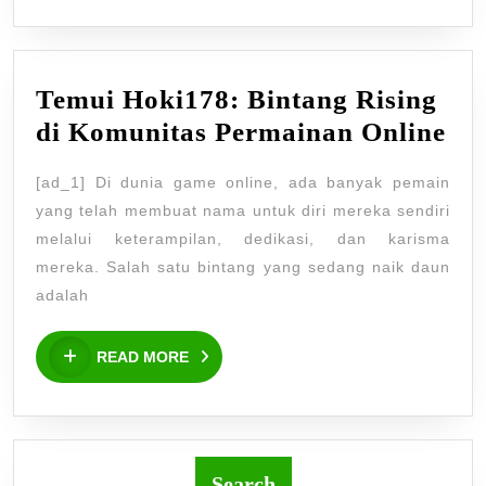
Wawasa
Mereka
Temui Hoki178: Bintang Rising
Te
di Komunitas Permainan Online
Ho
[ad_1] Di dunia game online, ada banyak pemain
Bi
yang telah membuat nama untuk diri mereka sendiri
Ris
melalui keterampilan, dedikasi, dan karisma
di
mereka. Salah satu bintang yang sedang naik daun
Ko
adalah
Pe
READ
On
READ MORE
MORE
Search