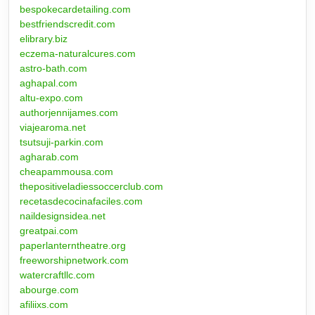
bespokecardetailing.com
bestfriendscredit.com
elibrary.biz
eczema-naturalcures.com
astro-bath.com
aghapal.com
altu-expo.com
authorjennijames.com
viajearoma.net
tsutsuji-parkin.com
agharab.com
cheapammousa.com
thepositiveladiessoccerclub.com
recetasdecocinafaciles.com
naildesignsidea.net
greatpai.com
paperlanterntheatre.org
freeworshipnetwork.com
watercraftllc.com
abourge.com
afiliixs.com