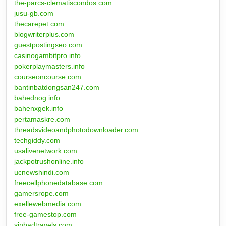
the-parcs-clematiscondos.com
jusu-gb.com
thecarepet.com
blogwriterplus.com
guestpostingseo.com
casinogambitpro.info
pokerplaymasters.info
courseoncourse.com
bantinbatdongsan247.com
bahednog.info
bahenxgek.info
pertamaskre.com
threadsvideoandphotodownloader.com
techgiddy.com
usalivenetwork.com
jackpotrushonline.info
ucnewshindi.com
freecellphonedatabase.com
gamersrope.com
exellewebmedia.com
free-gamestop.com
sinbadtravels.com