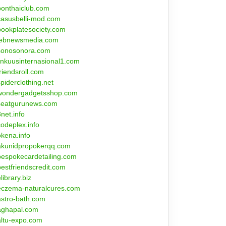
bonthaiclub.com
casusbelli-mod.com
bookplatesociety.com
lebnewsmedia.com
sonosonora.com
linkuusinternasional1.com
friendsroll.com
spiderclothing.net
wondergadgetsshop.com
seatgurunews.com
3net.info
codeplex.info
okena.info
akunidpropokerqq.com
bespokecardetailing.com
bestfriendscredit.com
library.biz
eczema-naturalcures.com
astro-bath.com
aghapal.com
altu-expo.com