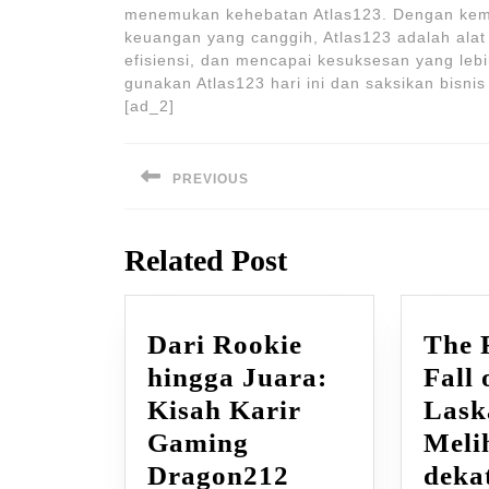
menemukan kehebatan Atlas123. Dengan kem
keuangan yang canggih, Atlas123 adalah ala
efisiensi, dan mencapai kesuksesan yang leb
gunakan Atlas123 hari ini dan saksikan bisnis
[ad_2]
Post
PREVIOUS
navigation
Previous
post:
Related Post
Dari Rookie
The 
hingga Juara:
Fall 
Kisah Karir
Lask
Gaming
Meli
Dari
Dragon212
deka