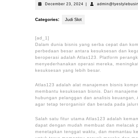
December
December 23, 2024
|
admin@tyestylebusi
23,
2024
Categories:
Judi Slot
[ad_1]
Dalam dunia bisnis yang serba cepat dan komp
perbedaan besar antara kesuksesan dan kegag
beroperasi adalah Atlas123. Platform perangk
menyederhanakan operasi mereka, meningkatk
kesuksesan yang lebih besar.
Atlas123 adalah alat manajemen bisnis komp
membantu kesuksesan bisnis. Dari manajeme
hubungan pelanggan dan analisis keuangan, 
agar tetap terorganisir dan berada pada jalur
Salah satu fitur utama Atlas123 adalah kem
dapat dengan mudah membuat dan melacak pr
menetapkan tenggat waktu, dan memantau kem