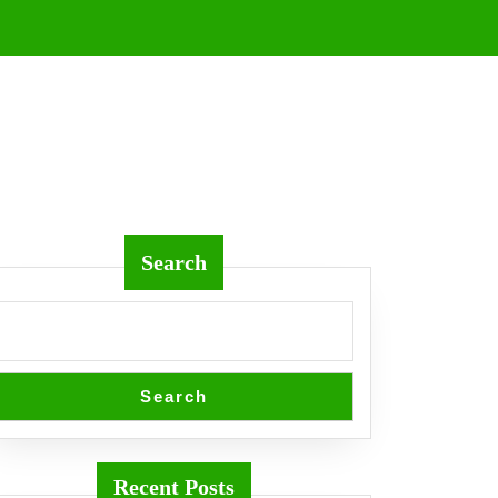
Search
Search
Recent Posts