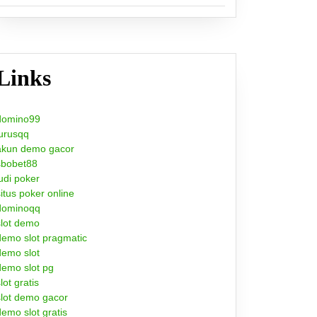
Links
domino99
jurusqq
akun demo gacor
sbobet88
judi poker
situs poker online
dominoqq
slot demo
demo slot pragmatic
demo slot
demo slot pg
lot gratis
slot demo gacor
demo slot gratis