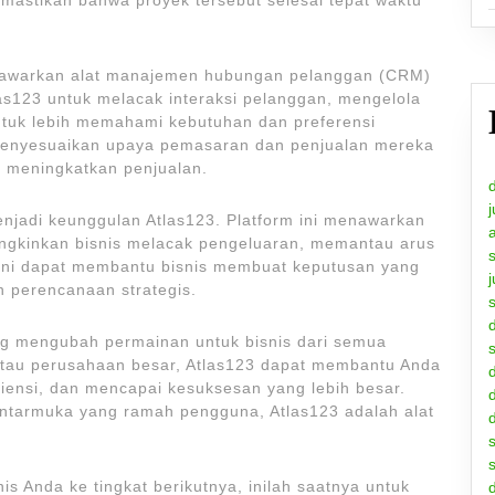
astikan bahwa proyek tersebut selesai tepat waktu
nawarkan alat manajemen hubungan pelanggan (CRM)
as123 untuk melacak interaksi pelanggan, mengelola
ntuk lebih memahami kebutuhan dan preferensi
 menyesuaikan upaya pemasaran dan penjualan mereka
 meningkatkan penjualan.
enjadi keunggulan Atlas123. Platform ini menawarkan
ngkinkan bisnis melacak pengeluaran, memantau arus
 ini dapat membantu bisnis membuat keputusan yang
 perencanaan strategis.
ang mengubah permainan untuk bisnis dari semua
 atau perusahaan besar, Atlas123 dapat membantu Anda
iensi, dan mencapai kesuksesan yang lebih besar.
antarmuka yang ramah pengguna, Atlas123 adalah alat
s
s Anda ke tingkat berikutnya, inilah saatnya untuk