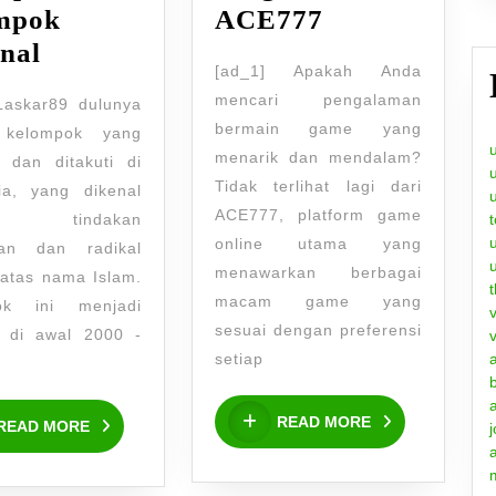
Temukan
mpok
ACE777
The
dunia
enal
[ad_1] Apakah Anda
Rise
permainan
mencari pengalaman
Laskar89 dulunya
and
online
bermain game yang
 kelompok yang
Fall
yang
menarik dan mendalam?
l dan ditakuti di
of
menarik
Tidak terlihat lagi dari
ia, yang dikenal
Laskar89:
dengan
ACE777, platform game
na tindakan
online utama yang
Melihat
ACE777
san dan radikal
menawarkan berbagai
atas nama Islam.
lebih
macam game yang
ok ini menjadi
dekat
sesuai dengan preferensi
l di awal 2000 -
pada
setiap
kelompok
terkenal
READ
READ
READ MORE
READ MORE
MORE
MORE