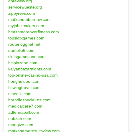
qbreview.org
servicewueste.org
zippyrevs.com
matkanumbernow.com
myjobcirculars.com
healthmoreoverfitness.com
topslotxgames.com
routerloggnet.net
dantella6.com
slotsgamesone.com
hispinzone.com
kalyanbazarnights.com
top-online-casino-usa.com
honghuidoor.com
flowingtravel.com
nineniki.com
brandiospecialists.com
medicalcare7.com
adtennaball.com
nabzah.com
mongive.com
matkagameresultsview.com