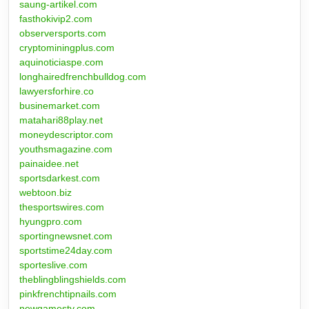
saung-artikel.com
fasthokivip2.com
observersports.com
cryptominingplus.com
aquinoticiaspe.com
longhairedfrenchbulldog.com
lawyersforhire.co
businemarket.com
matahari88play.net
moneydescriptor.com
youthsmagazine.com
painaidee.net
sportsdarkest.com
webtoon.biz
thesportswires.com
hyungpro.com
sportingnewsnet.com
sportstime24day.com
sporteslive.com
theblingblingshields.com
pinkfrenchtipnails.com
newgamestv.com