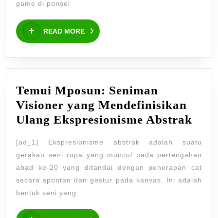
Menghancurkan
game di ponsel
Dunia
READ
Game
READ MORE
MORE
Temui Mposun: Seniman
Visioner yang Mendefinisikan
Tem
Ulang Ekspresionisme Abstrak
Mpo
[ad_1] Ekspresionisme abstrak adalah suatu
Sen
gerakan seni rupa yang muncul pada pertengahan
Visi
abad ke-20 yang ditandai dengan penerapan cat
yan
secara spontan dan gestur pada kanvas. Ini adalah
Mend
bentuk seni yang
Ula
READ