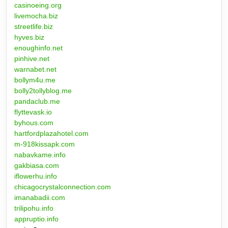
casinoeing.org
livemocha.biz
streetlife.biz
hyves.biz
enoughinfo.net
pinhive.net
warnabet.net
bollym4u.me
bolly2tollyblog.me
pandaclub.me
flyttevask.io
byhous.com
hartfordplazahotel.com
m-918kissapk.com
nabavkame.info
gakbiasa.com
iflowerhu.info
chicagocrystalconnection.com
imanabadii.com
trilipohu.info
appruptio.info