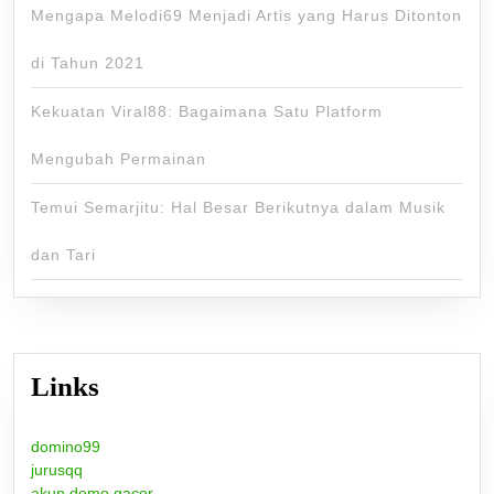
Mengapa Melodi69 Menjadi Artis yang Harus Ditonton
di Tahun 2021
Kekuatan Viral88: Bagaimana Satu Platform
Mengubah Permainan
Temui Semarjitu: Hal Besar Berikutnya dalam Musik
dan Tari
Links
domino99
jurusqq
akun demo gacor