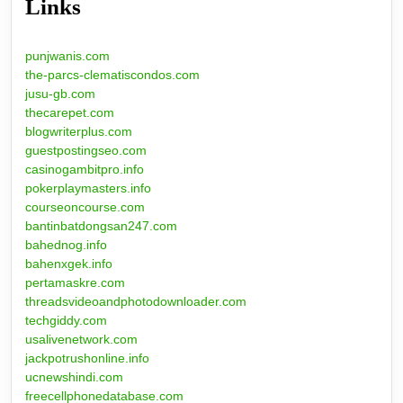
Links
punjwanis.com
the-parcs-clematiscondos.com
jusu-gb.com
thecarepet.com
blogwriterplus.com
guestpostingseo.com
casinogambitpro.info
pokerplaymasters.info
courseoncourse.com
bantinbatdongsan247.com
bahednog.info
bahenxgek.info
pertamaskre.com
threadsvideoandphotodownloader.com
techgiddy.com
usalivenetwork.com
jackpotrushonline.info
ucnewshindi.com
freecellphonedatabase.com