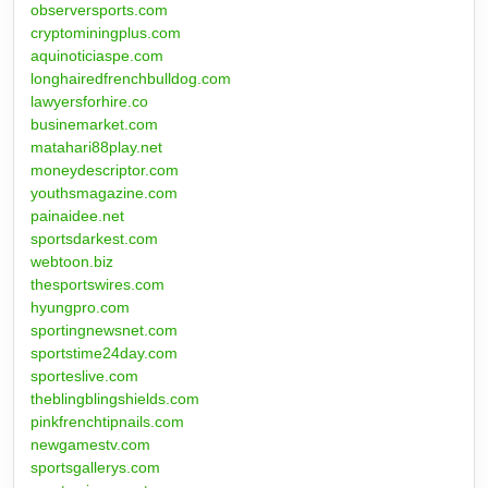
observersports.com
cryptominingplus.com
aquinoticiaspe.com
longhairedfrenchbulldog.com
lawyersforhire.co
businemarket.com
matahari88play.net
moneydescriptor.com
youthsmagazine.com
painaidee.net
sportsdarkest.com
webtoon.biz
thesportswires.com
hyungpro.com
sportingnewsnet.com
sportstime24day.com
sporteslive.com
theblingblingshields.com
pinkfrenchtipnails.com
newgamestv.com
sportsgallerys.com