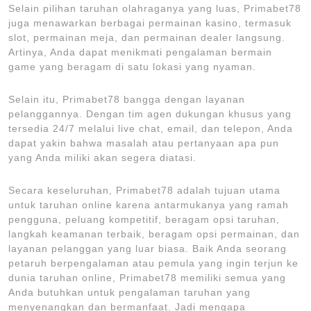
Selain pilihan taruhan olahraganya yang luas, Primabet78
juga menawarkan berbagai permainan kasino, termasuk
slot, permainan meja, dan permainan dealer langsung.
Artinya, Anda dapat menikmati pengalaman bermain
game yang beragam di satu lokasi yang nyaman.
Selain itu, Primabet78 bangga dengan layanan
pelanggannya. Dengan tim agen dukungan khusus yang
tersedia 24/7 melalui live chat, email, dan telepon, Anda
dapat yakin bahwa masalah atau pertanyaan apa pun
yang Anda miliki akan segera diatasi.
Secara keseluruhan, Primabet78 adalah tujuan utama
untuk taruhan online karena antarmukanya yang ramah
pengguna, peluang kompetitif, beragam opsi taruhan,
langkah keamanan terbaik, beragam opsi permainan, dan
layanan pelanggan yang luar biasa. Baik Anda seorang
petaruh berpengalaman atau pemula yang ingin terjun ke
dunia taruhan online, Primabet78 memiliki semua yang
Anda butuhkan untuk pengalaman taruhan yang
menyenangkan dan bermanfaat. Jadi mengapa