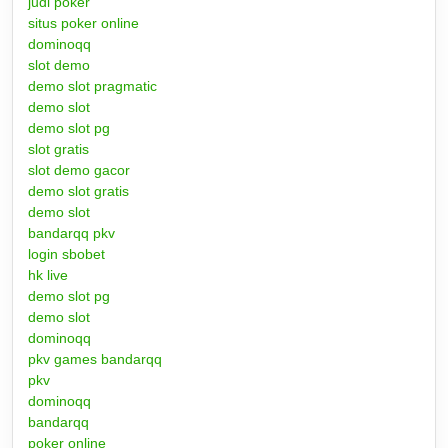
judi poker
situs poker online
dominoqq
slot demo
demo slot pragmatic
demo slot
demo slot pg
slot gratis
slot demo gacor
demo slot gratis
demo slot
bandarqq pkv
login sbobet
hk live
demo slot pg
demo slot
dominoqq
pkv games bandarqq
pkv
dominoqq
bandarqq
poker online