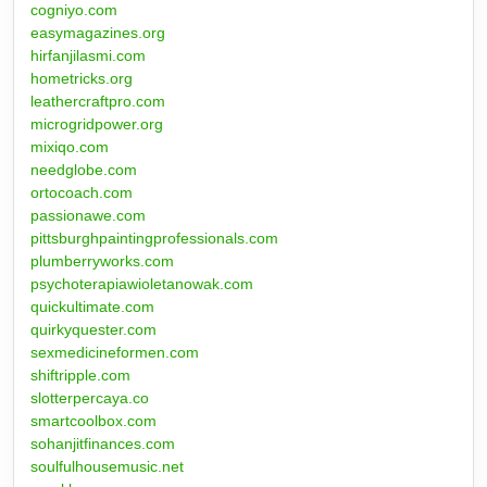
cogniyo.com
easymagazines.org
hirfanjilasmi.com
hometricks.org
leathercraftpro.com
microgridpower.org
mixiqo.com
needglobe.com
ortocoach.com
passionawe.com
pittsburghpaintingprofessionals.com
plumberryworks.com
psychoterapiawioletanowak.com
quickultimate.com
quirkyquester.com
sexmedicineformen.com
shiftripple.com
slotterpercaya.co
smartcoolbox.com
sohanjitfinances.com
soulfulhousemusic.net