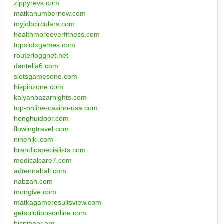
zippyrevs.com
matkanumbernow.com
myjobcirculars.com
healthmoreoverfitness.com
topslotxgames.com
routerloggnet.net
dantella6.com
slotsgamesone.com
hispinzone.com
kalyanbazarnights.com
top-online-casino-usa.com
honghuidoor.com
flowingtravel.com
nineniki.com
brandiospecialists.com
medicalcare7.com
adtennaball.com
nabzah.com
mongive.com
matkagameresultsview.com
getsolutionsonline.com
hispinner.org