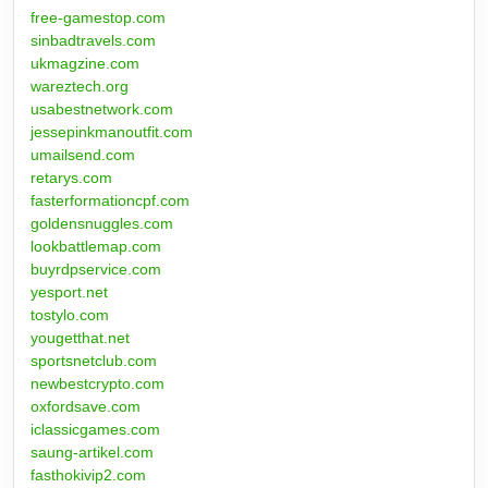
free-gamestop.com
sinbadtravels.com
ukmagzine.com
wareztech.org
usabestnetwork.com
jessepinkmanoutfit.com
umailsend.com
retarys.com
fasterformationcpf.com
goldensnuggles.com
lookbattlemap.com
buyrdpservice.com
yesport.net
tostylo.com
yougetthat.net
sportsnetclub.com
newbestcrypto.com
oxfordsave.com
iclassicgames.com
saung-artikel.com
fasthokivip2.com