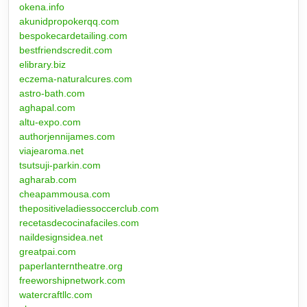
okena.info
akunidpropokerqq.com
bespokecardetailing.com
bestfriendscredit.com
elibrary.biz
eczema-naturalcures.com
astro-bath.com
aghapal.com
altu-expo.com
authorjennijames.com
viajearoma.net
tsutsuji-parkin.com
agharab.com
cheapammousa.com
thepositiveladiessoccerclub.com
recetasdecocinafaciles.com
naildesignsidea.net
greatpai.com
paperlanterntheatre.org
freeworshipnetwork.com
watercraftllc.com