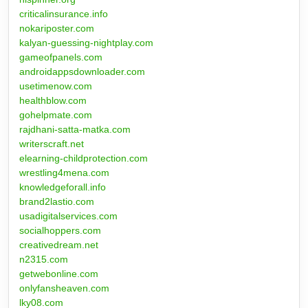
criticalinsurance.info
nokariposter.com
kalyan-guessing-nightplay.com
gameofpanels.com
androidappsdownloader.com
usetimenow.com
healthblow.com
gohelpmate.com
rajdhani-satta-matka.com
writerscraft.net
elearning-childprotection.com
wrestling4mena.com
knowledgeforall.info
brand2lastio.com
usadigitalservices.com
socialhoppers.com
creativedream.net
n2315.com
getwebonline.com
onlyfansheaven.com
lky08.com