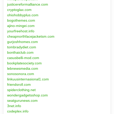
justicereformalliance.com
cryptoglax.com
ohiohobbyplus.com
bogothemes.com
ajino-mingei.com
yourfreehost.info
cheapnorthfacejacketsm.com
gurjoshhomes.com
tombradydiet.com
bonthaiclub.com
casusbelli-mod.com
bookplatesociety.com
lebnewsmedia.com
sonosonora.com
linkuusinternasional1.com
friendsroll.com
spiderclothing.net
wondergadgetsshop.com
seatgurunews.com
3net.info
codeplex.info