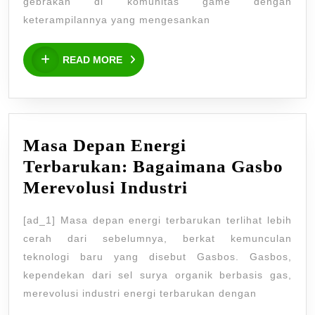
gebrakan di komunitas game dengan
dengan
keterampilannya yang mengesankan
Storm
READ
READ MORE
MORE
Masa Depan Energi
Terbarukan: Bagaimana Gasbo
Masa
Merevolusi Industri
Depan
[ad_1] Masa depan energi terbarukan terlihat lebih
Energi
cerah dari sebelumnya, berkat kemunculan
Terbarukan:
teknologi baru yang disebut Gasbos. Gasbos,
Bagaimana
kependekan dari sel surya organik berbasis gas,
Gasbo
merevolusi industri energi terbarukan dengan
Merevolusi