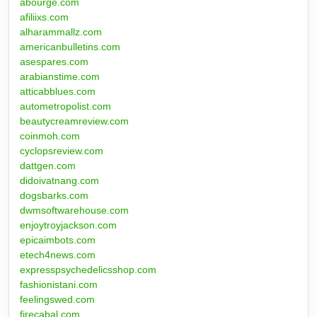
abourge.com
afiliixs.com
alharammallz.com
americanbulletins.com
asespares.com
arabianstime.com
atticabblues.com
autometropolist.com
beautycreamreview.com
coinmoh.com
cyclopsreview.com
dattgen.com
didoivatnang.com
dogsbarks.com
dwmsoftwarehouse.com
enjoytroyjackson.com
epicaimbots.com
etech4news.com
expresspsychedelicsshop.com
fashionistani.com
feelingswed.com
firecabal.com