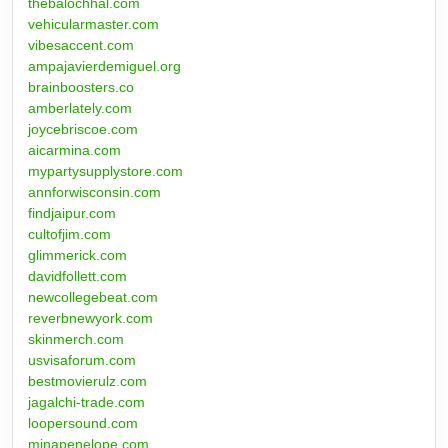
thebalochhal.com
vehicularmaster.com
vibesaccent.com
ampajavierdemiguel.org
brainboosters.co
amberlately.com
joycebriscoe.com
aicarmina.com
mypartysupplystore.com
annforwisconsin.com
findjaipur.com
cultofjim.com
glimmerick.com
davidfollett.com
newcollegebeat.com
reverbnewyork.com
skinmerch.com
usvisaforum.com
bestmovierulz.com
jagalchi-trade.com
loopersound.com
minapenelope.com