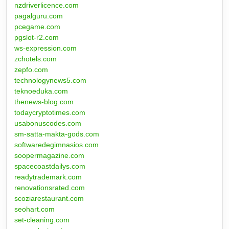
nzdriverlicence.com
pagalguru.com
pcegame.com
pgslot-r2.com
ws-expression.com
zchotels.com
zepfo.com
technologynews5.com
teknoeduka.com
thenews-blog.com
todaycryptotimes.com
usabonuscodes.com
sm-satta-makta-gods.com
softwaredegimnasios.com
soopermagazine.com
spacecoastdailys.com
readytrademark.com
renovationsrated.com
scoziarestaurant.com
seohart.com
set-cleaning.com