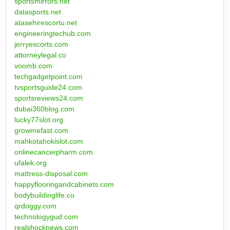
sportsmirrors.net
datasports.net
atasehirescortu.net
engineeringtechub.com
jerryescorts.com
attorneylegal.co
voomb.com
techgadgetpoint.com
tvsportsguide24.com
sportsreviews24.com
dubai360blog.com
lucky77slot.org
growmefast.com
mahkotahokislot.com
onlinecancerpharm.com
ufalek.org
mattress-disposal.com
happyflooringandcabinets.com
bodybuildinglife.co
qrdoggy.com
technologygud.com
realshocknews.com