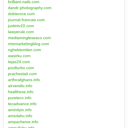
brilliant-nails.com
dandr-photography.com
dokteroce.com
journal-francais.com
justintv10.com
lawyerule.com
mediamingleseaco.com
mtsmarketingblog.com
nghekiemtien.com
wasirku.com
tejas24.com
poolturbo.com
prachestait.com
artforafghans.info
airvendio.info
healthexe.info
puretecx.info
tecadvance.info
aminityio.info
amiolahu.info
ampacheme.info
ampullahu.info