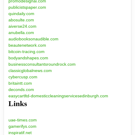
promodesignai.com
publicistspaper.com
quindaily.com
abosulte.com
aiverse24.com
anubella.com
audiobooksonaudible.com
beautenetwork.com
bitcoin-tracing.com
bodyandshapes.com
businessconsultantsroundrock.com
classicglobalnews.com
cybercusp.com
britaintt.com
deconds.com
easycartltd-domesticcleaningservicesedinburgh.com
Links
uae-times.com
gamerifys.com
inspiratif.net