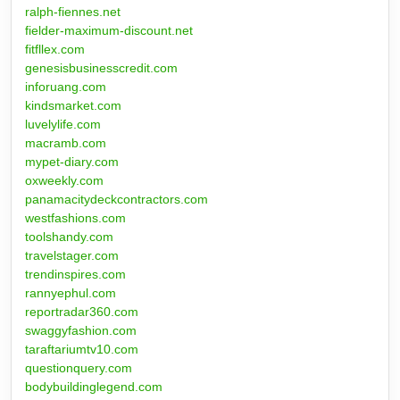
ralph-fiennes.net
fielder-maximum-discount.net
fitfllex.com
genesisbusinesscredit.com
inforuang.com
kindsmarket.com
luvelylife.com
macramb.com
mypet-diary.com
oxweekly.com
panamacitydeckcontractors.com
westfashions.com
toolshandy.com
travelstager.com
trendinspires.com
rannyephul.com
reportradar360.com
swaggyfashion.com
taraftariumtv10.com
questionquery.com
bodybuildinglegend.com