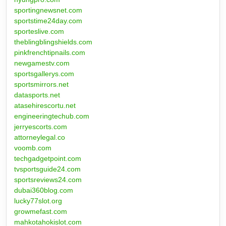
sportingnewsnet.com
sportstime24day.com
sporteslive.com
theblingblingshields.com
pinkfrenchtipnails.com
newgamestv.com
sportsgallerys.com
sportsmirrors.net
datasports.net
atasehirescortu.net
engineeringtechub.com
jerryescorts.com
attorneylegal.co
voomb.com
techgadgetpoint.com
tvsportsguide24.com
sportsreviews24.com
dubai360blog.com
lucky77slot.org
growmefast.com
mahkotahokislot.com