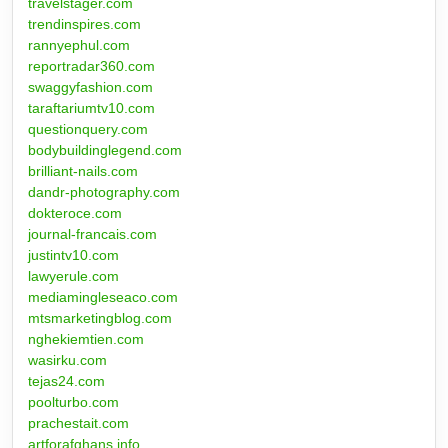
travelstager.com
trendinspires.com
rannyephul.com
reportradar360.com
swaggyfashion.com
taraftariumtv10.com
questionquery.com
bodybuildinglegend.com
brilliant-nails.com
dandr-photography.com
dokteroce.com
journal-francais.com
justintv10.com
lawyerule.com
mediamingleseaco.com
mtsmarketingblog.com
nghekiemtien.com
wasirku.com
tejas24.com
poolturbo.com
prachestait.com
artforafghans.info