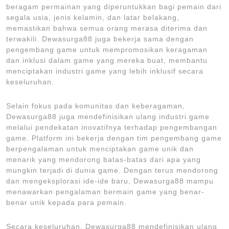
beragam permainan yang diperuntukkan bagi pemain dari
segala usia, jenis kelamin, dan latar belakang,
memastikan bahwa semua orang merasa diterima dan
terwakili. Dewasurga88 juga bekerja sama dengan
pengembang game untuk mempromosikan keragaman
dan inklusi dalam game yang mereka buat, membantu
menciptakan industri game yang lebih inklusif secara
keseluruhan.
Selain fokus pada komunitas dan keberagaman,
Dewasurga88 juga mendefinisikan ulang industri game
melalui pendekatan inovatifnya terhadap pengembangan
game. Platform ini bekerja dengan tim pengembang game
berpengalaman untuk menciptakan game unik dan
menarik yang mendorong batas-batas dari apa yang
mungkin terjadi di dunia game. Dengan terus mendorong
dan mengeksplorasi ide-ide baru, Dewasurga88 mampu
menawarkan pengalaman bermain game yang benar-
benar unik kepada para pemain.
Secara keseluruhan, Dewasurga88 mendefinisikan ulang