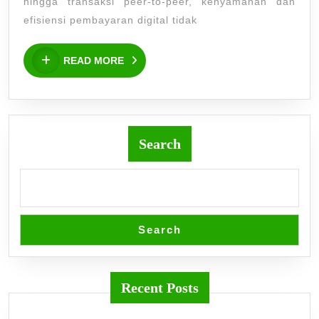
hingga transaksi peer-to-peer, kenyamanan dan
Digital
efisiensi pembayaran digital tidak
READ
READ MORE
MORE
Search
Search
Recent Posts