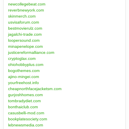
newcollegebeat.com
reverbnewyork.com
skinmerch.com
usvisaforum.com
bestmovierulz.com
jagalchi-trade.com
loopersound.com
minapenelope.com
justicereformalliance.com
cryptoglax.com
ohiohobbyplus.com
bogothemes.com
ajino-mingei.com
yourfreehost.info
cheapnorthfacejacketsm.com
gurjoshhomes.com
tombradydiet.com
bonthaiclub.com
casusbelli-mod.com
bookplatesociety.com
lebnewsmedia.com