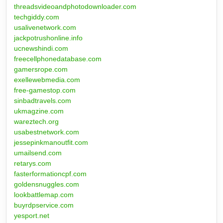
threadsvideoandphotodownloader.com
techgiddy.com
usalivenetwork.com
jackpotrushonline.info
ucnewshindi.com
freecellphonedatabase.com
gamersrope.com
exellewebmedia.com
free-gamestop.com
sinbadtravels.com
ukmagzine.com
wareztech.org
usabestnetwork.com
jessepinkmanoutfit.com
umailsend.com
retarys.com
fasterformationcpf.com
goldensnuggles.com
lookbattlemap.com
buyrdpservice.com
yesport.net