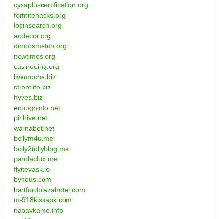
cysapluscertification.org
fortnitehacks.org
loginsearch.org
aodecor.org
donorsmatch.org
nowtimes.org
casinoeing.org
livemocha.biz
streetlife.biz
hyves.biz
enoughinfo.net
pinhive.net
warnabet.net
bollym4u.me
bolly2tollyblog.me
pandaclub.me
flyttevask.io
byhous.com
hartfordplazahotel.com
m-918kissapk.com
nabavkame.info