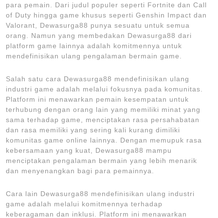
para pemain. Dari judul populer seperti Fortnite dan Call
of Duty hingga game khusus seperti Genshin Impact dan
Valorant, Dewasurga88 punya sesuatu untuk semua
orang. Namun yang membedakan Dewasurga88 dari
platform game lainnya adalah komitmennya untuk
mendefinisikan ulang pengalaman bermain game.
Salah satu cara Dewasurga88 mendefinisikan ulang
industri game adalah melalui fokusnya pada komunitas.
Platform ini menawarkan pemain kesempatan untuk
terhubung dengan orang lain yang memiliki minat yang
sama terhadap game, menciptakan rasa persahabatan
dan rasa memiliki yang sering kali kurang dimiliki
komunitas game online lainnya. Dengan memupuk rasa
kebersamaan yang kuat, Dewasurga88 mampu
menciptakan pengalaman bermain yang lebih menarik
dan menyenangkan bagi para pemainnya.
Cara lain Dewasurga88 mendefinisikan ulang industri
game adalah melalui komitmennya terhadap
keberagaman dan inklusi. Platform ini menawarkan