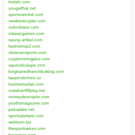
tostylo.com
yougetthat.net
sportsnetclub.com
newbestcrypto.com
oxfordsave.com
iclassicgames.com
saung-artikel.com
fasthokivip2.com
observersports.com
cryptominingplus.com
aquinoticiaspe.com
longhairedfrenchbulldog.com
lawyersforhire.co
businemarket.com
matahari88play.net
moneydescriptor.com
youthsmagazine.com
painaidee.net
sportsdarkest.com
webtoon.biz
thesportswires.com
hyungpro.com