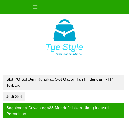
Skip
Open
to
content
Button
Slot PG Soft Anti Rungkat, Slot Gacor Hari Ini dengan RTP
Terbaik
Judi Slot
Bagaimana Dewasurga88 Mendefinisikan Ulang Industri
Permainan