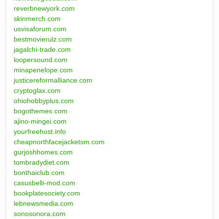
reverbnewyork.com
skinmerch.com
usvisaforum.com
bestmovierulz.com
jagalchi-trade.com
loopersound.com
minapenelope.com
justicereformalliance.com
cryptoglax.com
ohiohobbyplus.com
bogothemes.com
ajino-mingei.com
yourfreehost.info
cheapnorthfacejacketsm.com
gurjoshhomes.com
tombradydiet.com
bonthaiclub.com
casusbelli-mod.com
bookplatesociety.com
lebnewsmedia.com
sonosonora.com