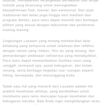
duanya, menawarkan serangkaian perawatan dan terapi
holistik yang dirancang untuk meningkatkan
kesejahteraan fisik, mental, dan emosional. Dari pijat
tradisional dan kelas yoga hingga sesi meditasi dan
program detoks, para tamu dapat memilih dari berbagai
pilihan yang sesuai dengan kebutuhan dan preferensi
masing-masing.
Lingkungan Lazawin yang tenang memberikan latar
belakang yang sempurna untuk relaksasi dan refleksi,
dengan taman yang rimbun, fitur air yang tenang, dan
pemandangan pedesaan sekitarnya yang menakjubkan.
Para tamu dapat memanfaatkan fasilitas resor yang
canggih, termasuk spa, pusat kebugaran, dan kolam
renang, serta berbagai kegiatan luar ruangan seperti
hiking, bersepeda, dan menunggang kuda.
Salah satu hal yang menarik dari Lazawin adalah tim
praktisi kesehatan ahlinya, yang berdedikasi untuk
membantu para tamu mencapai tujuan kesehatan dan
kebugaran mereka. Baik Anda ingin menghilangkan stres,