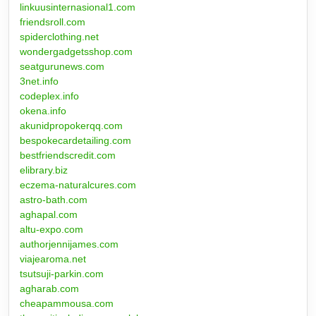
linkuusinternasional1.com
friendsroll.com
spiderclothing.net
wondergadgetsshop.com
seatgurunews.com
3net.info
codeplex.info
okena.info
akunidpropokerqq.com
bespokecardetailing.com
bestfriendscredit.com
elibrary.biz
eczema-naturalcures.com
astro-bath.com
aghapal.com
altu-expo.com
authorjennijames.com
viajearoma.net
tsutsuji-parkin.com
agharab.com
cheapammousa.com