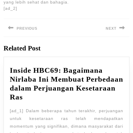
yang lebih sehat dan bahagia.
[ad_2]
Post
navigation
PREVIOUS
NEXT
Previous
Next
Related Post
post:
post:
Inside HBC69: Bagaimana
Nirlaba Ini Membuat Perbedaan
dalam Perjuangan Kesetaraan
Inside
Ras
HBC69:
[ad_1] Dalam beberapa tahun terakhir, perjuangan
Bagaimana
untuk kesetaraan ras telah mendapatkan
Nirlaba
momentum yang signifikan, dimana masyarakat dari
Ini