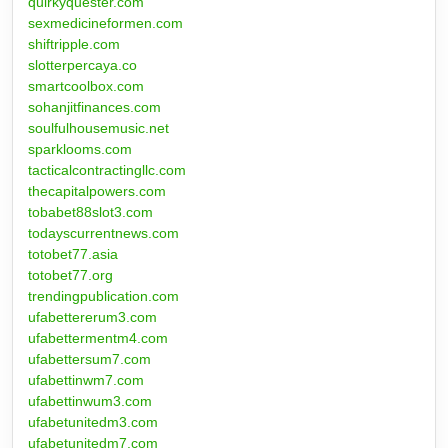
quirkyquester.com
sexmedicineformen.com
shiftripple.com
slotterpercaya.co
smartcoolbox.com
sohanjitfinances.com
soulfulhousemusic.net
sparklooms.com
tacticalcontractingllc.com
thecapitalpowers.com
tobabet88slot3.com
todayscurrentnews.com
totobet77.asia
totobet77.org
trendingpublication.com
ufabettererum3.com
ufabettermentm4.com
ufabettersum7.com
ufabettinwm7.com
ufabettinwum3.com
ufabetunitedm3.com
ufabetunitedm7.com