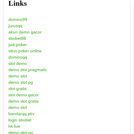
Links
domino99
jurusqq
akun demo gacor
sbobet88
judi poker
situs poker online
dominoqq
slot demo
demo slot pragmatic
demo slot
demo slot pg
slot gratis
slot demo gacor
demo slot gratis
demo slot
bandarqq pkv
login sbobet
hk live
demo slot pg