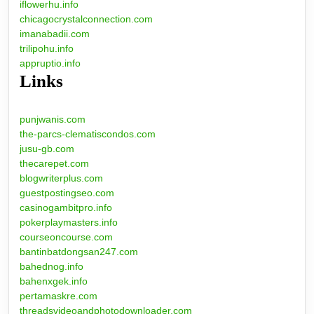
iflowerhu.info
chicagocrystalconnection.com
imanabadii.com
trilipohu.info
appruptio.info
Links
punjwanis.com
the-parcs-clematiscondos.com
jusu-gb.com
thecarepet.com
blogwriterplus.com
guestpostingseo.com
casinogambitpro.info
pokerplaymasters.info
courseoncourse.com
bantinbatdongsan247.com
bahednog.info
bahenxgek.info
pertamaskre.com
threadsvideoandphotodownloader.com