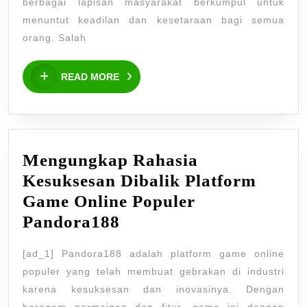
berbagai lapisan masyarakat berkumpul untuk
Membuat
menuntut keadilan dan kesetaraan bagi semua
Perbedaan
orang. Salah
dalam
READ
Perjuangan
READ MORE
MORE
Kesetaraan
Ras
Mengungkap Rahasia
Kesuksesan Dibalik Platform
Game Online Populer
Mengungkap
Pandora188
Rahasia
[ad_1] Pandora188 adalah platform game online
Kesuksesan
populer yang telah membuat gebrakan di industri
Dibalik
karena kesuksesan dan inovasinya. Dengan
Platform
beragam permainan dan fitur, game ini dengan