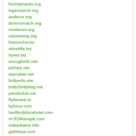
fortnitehacks.org
loginsearch.org
aodecor.org
donorsmatch.org
nowtimes.org
casinoeing.org
livemocha.biz
streetlife.biz
hyves.biz
enoughinfo.net
pinhive.net
warnabet.net
bollym4u.me
bolly2tollyblog.me
pandaclub.me
flyttevask.io
byhous.com
hartfordplazahotel.com
m-918kissapk.com
nabavkame.info
gakbiasa.com