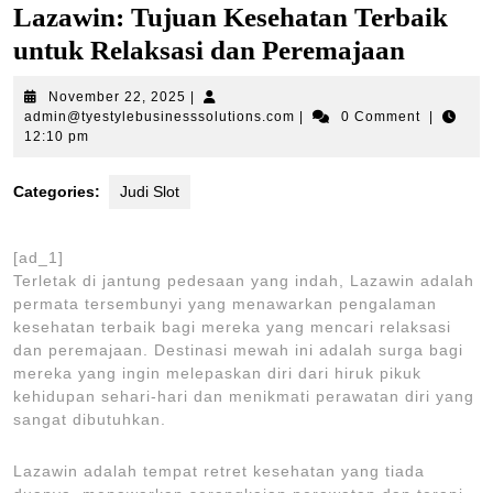
Lazawin: Tujuan Kesehatan Terbaik
untuk Relaksasi dan Peremajaan
November
November 22, 2025
|
22,
admin@tyestylebusinesssol
admin@tyestylebusinesssolutions.com
|
0 Comment
|
2025
12:10 pm
Categories:
Judi Slot
[ad_1]
Terletak di jantung pedesaan yang indah, Lazawin adalah
permata tersembunyi yang menawarkan pengalaman
kesehatan terbaik bagi mereka yang mencari relaksasi
dan peremajaan. Destinasi mewah ini adalah surga bagi
mereka yang ingin melepaskan diri dari hiruk pikuk
kehidupan sehari-hari dan menikmati perawatan diri yang
sangat dibutuhkan.
Lazawin adalah tempat retret kesehatan yang tiada