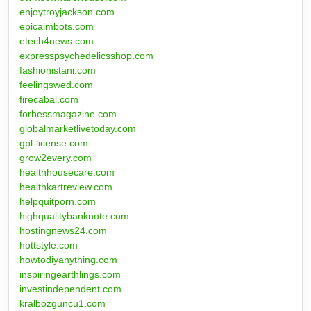
enjoytroyjackson.com
epicaimbots.com
etech4news.com
expresspsychedelicsshop.com
fashionistani.com
feelingswed.com
firecabal.com
forbessmagazine.com
globalmarketlivetoday.com
gpl-license.com
grow2every.com
healthhousecare.com
healthkartreview.com
helpquitporn.com
highqualitybanknote.com
hostingnews24.com
hottstyle.com
howtodiyanything.com
inspiringearthlings.com
investindependent.com
kralbozguncu1.com