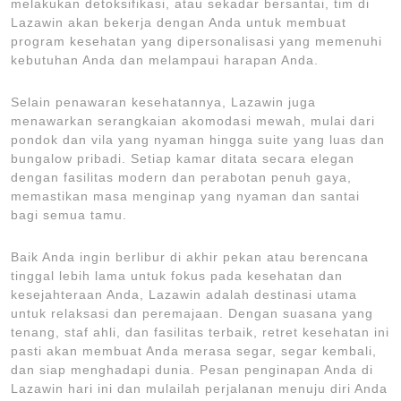
melakukan detoksifikasi, atau sekadar bersantai, tim di
Lazawin akan bekerja dengan Anda untuk membuat
program kesehatan yang dipersonalisasi yang memenuhi
kebutuhan Anda dan melampaui harapan Anda.
Selain penawaran kesehatannya, Lazawin juga
menawarkan serangkaian akomodasi mewah, mulai dari
pondok dan vila yang nyaman hingga suite yang luas dan
bungalow pribadi. Setiap kamar ditata secara elegan
dengan fasilitas modern dan perabotan penuh gaya,
memastikan masa menginap yang nyaman dan santai
bagi semua tamu.
Baik Anda ingin berlibur di akhir pekan atau berencana
tinggal lebih lama untuk fokus pada kesehatan dan
kesejahteraan Anda, Lazawin adalah destinasi utama
untuk relaksasi dan peremajaan. Dengan suasana yang
tenang, staf ahli, dan fasilitas terbaik, retret kesehatan ini
pasti akan membuat Anda merasa segar, segar kembali,
dan siap menghadapi dunia. Pesan penginapan Anda di
Lazawin hari ini dan mulailah perjalanan menuju diri Anda