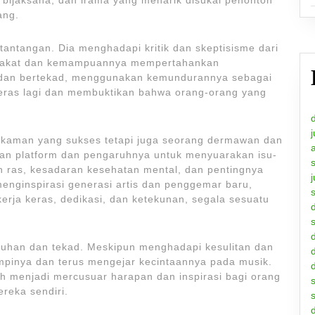
g bijaksana, dan irama yang menarik disukai penonton
ang.
ntangan. Dia menghadapi kritik dan skeptisisme dari
n bakat dan kemampuannya mempertahankan
dan bertekad, menggunakan kemundurannya sebagai
keras lagi dan membuktikan bahwa orang-orang yang
 rekaman yang sukses tetapi juga seorang dermawan dan
an platform dan pengaruhnya untuk menyuarakan isu-
an ras, kesadaran kesehatan mental, dan pentingnya
enginspirasi generasi artis dan penggemar baru,
ja keras, dedikasi, dan ketekunan, segala sesuatu
guhan dan tekad. Meskipun menghadapi kesulitan dan
mpinya dan terus mengejar kecintaannya pada musik.
ah menjadi mercusuar harapan dan inspirasi bagi orang
s
reka sendiri.