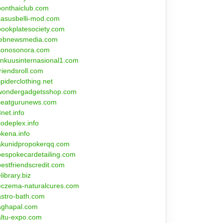
bonthaiclub.com
casusbelli-mod.com
bookplatesociety.com
lebnewsmedia.com
sonosonora.com
linkuusinternasional1.com
friendsroll.com
spiderclothing.net
wondergadgetsshop.com
seatgurunews.com
3net.info
codeplex.info
okena.info
akunidpropokerqq.com
bespokecardetailing.com
bestfriendscredit.com
library.biz
eczema-naturalcures.com
astro-bath.com
aghapal.com
altu-expo.com