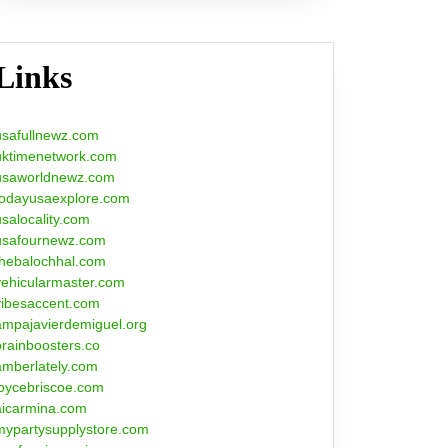
Links
usafullnewz.com
uktimenetwork.com
il
usaworldnewz.com
todayusaexplore.com
usalocality.com
usafournewz.com
thebalochhal.com
vehicularmaster.com
vibesaccent.com
ampajavierdemiguel.org
brainboosters.co
amberlately.com
joycebriscoe.com
aicarmina.com
mypartysupplystore.com