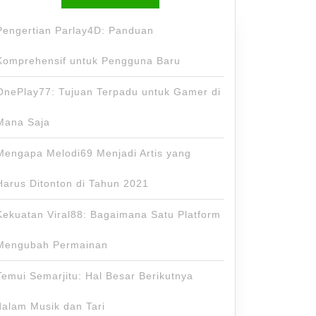
Pengertian Parlay4D: Panduan
Komprehensif untuk Pengguna Baru
OnePlay77: Tujuan Terpadu untuk Gamer di
Mana Saja
Mengapa Melodi69 Menjadi Artis yang
Harus Ditonton di Tahun 2021
Kekuatan Viral88: Bagaimana Satu Platform
Mengubah Permainan
Temui Semarjitu: Hal Besar Berikutnya
dalam Musik dan Tari