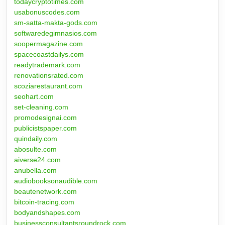
todaycryptotimes.com
usabonuscodes.com
sm-satta-makta-gods.com
softwaredegimnasios.com
soopermagazine.com
spacecoastdailys.com
readytrademark.com
renovationsrated.com
scoziarestaurant.com
seohart.com
set-cleaning.com
promodesignai.com
publicistspaper.com
quindaily.com
abosulte.com
aiverse24.com
anubella.com
audiobooksonaudible.com
beautenetwork.com
bitcoin-tracing.com
bodyandshapes.com
businessconsultantsroundrock.com