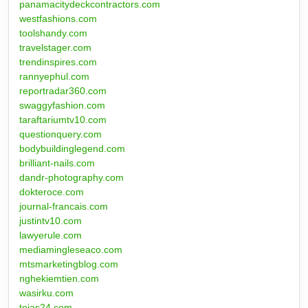
panamacitydeckcontractors.com
westfashions.com
toolshandy.com
travelstager.com
trendinspires.com
rannyephul.com
reportradar360.com
swaggyfashion.com
taraftariumtv10.com
questionquery.com
bodybuildinglegend.com
brilliant-nails.com
dandr-photography.com
dokteroce.com
journal-francais.com
justintv10.com
lawyerule.com
mediamingleseaco.com
mtsmarketingblog.com
nghekiemtien.com
wasirku.com
tejas24.com