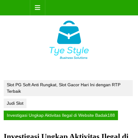
Skip
Open
to
content
Button
Slot PG Soft Anti Rungkat, Slot Gacor Hari Ini dengan RTP
Terbaik
Judi Slot
Investigasi Ungkap Aktivitas Ilegal di Website Badak188
Investigasi Ungkap Aktivitas Ilegal di