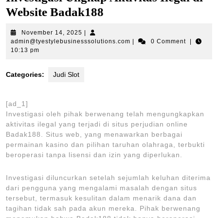
Website Badak188
November
November 14, 2025
|
14,
admin@tyestylebusinesssol
admin@tyestylebusinesssolutions.com
|
0 Comment
|
2025
10:13 pm
Categories:
Judi Slot
[ad_1]
Investigasi oleh pihak berwenang telah mengungkapkan
aktivitas ilegal yang terjadi di situs perjudian online
Badak188. Situs web, yang menawarkan berbagai
permainan kasino dan pilihan taruhan olahraga, terbukti
beroperasi tanpa lisensi dan izin yang diperlukan.
Investigasi diluncurkan setelah sejumlah keluhan diterima
dari pengguna yang mengalami masalah dengan situs
tersebut, termasuk kesulitan dalam menarik dana dan
tagihan tidak sah pada akun mereka. Pihak berwenang