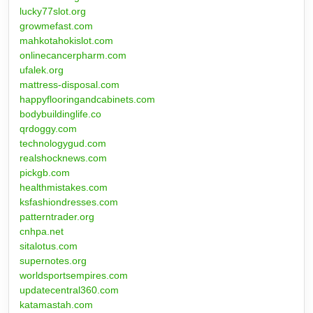
lucky77slot.org
growmefast.com
mahkotahokislot.com
onlinecancerpharm.com
ufalek.org
mattress-disposal.com
happyflooringandcabinets.com
bodybuildinglife.co
qrdoggy.com
technologygud.com
realshocknews.com
pickgb.com
healthmistakes.com
ksfashiondresses.com
patterntrader.org
cnhpa.net
sitalotus.com
supernotes.org
worldsportsempires.com
updatecentral360.com
katamastah.com