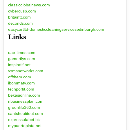
classicglobalnews.com
cybercusp.com
britaintt.com
deconds.com
easycartltd-domesticcleaningservicesedinburgh.com
Links
uae-times.com
gamerifys.com
inspiratif.net
vsmsnetworks.com
offthem.com
ibommatv.com
techporfit.com
bekasionline.com
nbusinessplan.com
greenlife360.com
cantshoutitout.com
expressufabet.biz
mypuertoplata.net