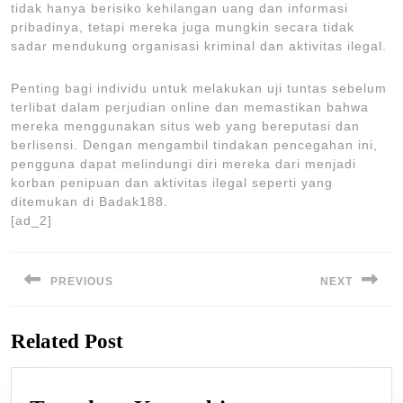
tidak hanya berisiko kehilangan uang dan informasi
pribadinya, tetapi mereka juga mungkin secara tidak
sadar mendukung organisasi kriminal dan aktivitas ilegal.
Penting bagi individu untuk melakukan uji tuntas sebelum
terlibat dalam perjudian online dan memastikan bahwa
mereka menggunakan situs web yang bereputasi dan
berlisensi. Dengan mengambil tindakan pencegahan ini,
pengguna dapat melindungi diri mereka dari menjadi
korban penipuan dan aktivitas ilegal seperti yang
ditemukan di Badak188.
[ad_2]
Post
navigation
PREVIOUS
NEXT
Previous
Next
Related Post
post:
post: