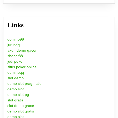
Links
domino99
jurusqq
akun demo gacor
sbobet88
judi poker
situs poker online
dominoqq
slot demo
demo slot pragmatic
demo slot
demo slot pg
slot gratis
slot demo gacor
demo slot gratis
demo slot