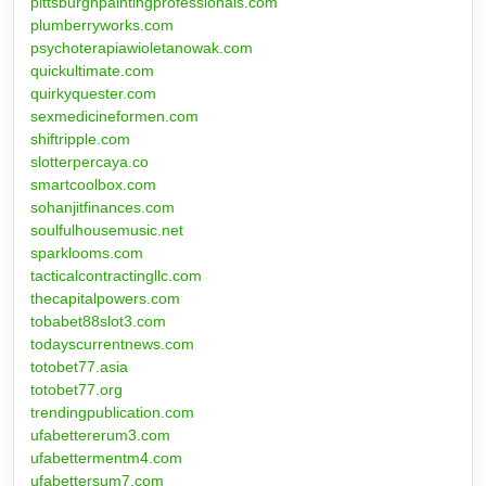
pittsburghpaintingprofessionals.com
plumberryworks.com
psychoterapiawioletanowak.com
quickultimate.com
quirkyquester.com
sexmedicineformen.com
shiftripple.com
slotterpercaya.co
smartcoolbox.com
sohanjitfinances.com
soulfulhousemusic.net
sparklooms.com
tacticalcontractingllc.com
thecapitalpowers.com
tobabet88slot3.com
todayscurrentnews.com
totobet77.asia
totobet77.org
trendingpublication.com
ufabettererum3.com
ufabettermentm4.com
ufabettersum7.com