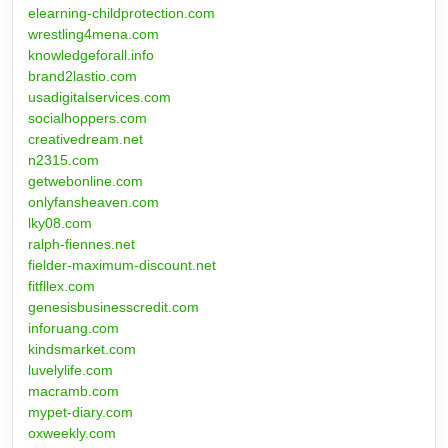
elearning-childprotection.com
wrestling4mena.com
knowledgeforall.info
brand2lastio.com
usadigitalservices.com
socialhoppers.com
creativedream.net
n2315.com
getwebonline.com
onlyfansheaven.com
lky08.com
ralph-fiennes.net
fielder-maximum-discount.net
fitfllex.com
genesisbusinesscredit.com
inforuang.com
kindsmarket.com
luvelylife.com
macramb.com
mypet-diary.com
oxweekly.com