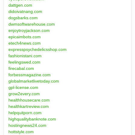
dattgen.com
didoivatnang.com
dogsbarks.com
dwmsoftwarehouse.com
enjoytroyjackson.com
epicaimbots.com
etech4news.com
expresspsychedelicsshop.com
fashionistani.com
feelingswed.com
firecabal.com
forbessmagazine.com
globalmarketlivetoday.com
gpl-license.com
grow2every.com
healthhousecare.com
healthkartreview.com
helpquitporn.com
highqualitybanknote.com
hostingnews24.com
hottstyle.com