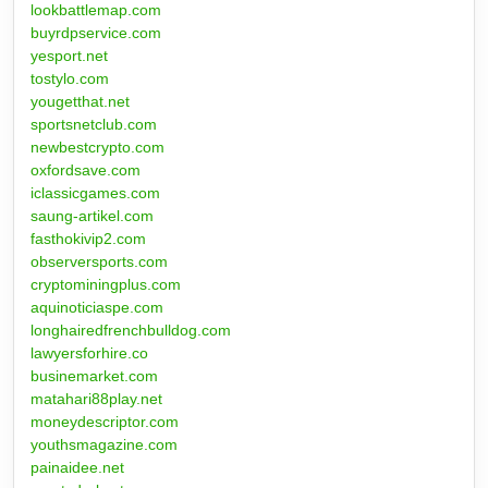
lookbattlemap.com
buyrdpservice.com
yesport.net
tostylo.com
yougetthat.net
sportsnetclub.com
newbestcrypto.com
oxfordsave.com
iclassicgames.com
saung-artikel.com
fasthokivip2.com
observersports.com
cryptominingplus.com
aquinoticiaspe.com
longhairedfrenchbulldog.com
lawyersforhire.co
businemarket.com
matahari88play.net
moneydescriptor.com
youthsmagazine.com
painaidee.net