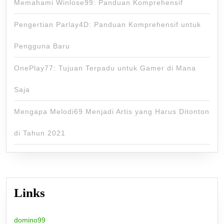
Memahami Winlose99: Panduan Komprehensif
Pengertian Parlay4D: Panduan Komprehensif untuk
Pengguna Baru
OnePlay77: Tujuan Terpadu untuk Gamer di Mana
Saja
Mengapa Melodi69 Menjadi Artis yang Harus Ditonton
di Tahun 2021
Links
domino99