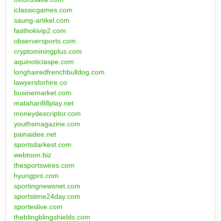
iclassicgames.com
saung-artikel.com
fasthokivip2.com
observersports.com
cryptominingplus.com
aquinoticiaspe.com
longhairedfrenchbulldog.com
lawyersforhire.co
businemarket.com
matahari88play.net
moneydescriptor.com
youthsmagazine.com
painaidee.net
sportsdarkest.com
webtoon.biz
thesportswires.com
hyungpro.com
sportingnewsnet.com
sportstime24day.com
sporteslive.com
theblingblingshields.com