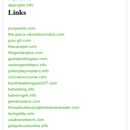
appruptio.info
Links
punjwanis.com
the-parcs-clematiscondos.com
jusu-gb.com
thecarepet.com
blogwriterplus.com
guestpostingseo.com
casinogambitpro.info
pokerplaymasters.info
courseoncourse.com
bantinbatdongsan247.com
bahednog.info
bahenxgek.info
pertamaskre.com
threadsvideoandphotodownloader.com
techgiddy.com
usalivenetwork.com
jackpotrushonline.info