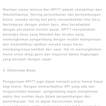
Manfaat utama lainnya dari API77 adalah skalabilitas dan
fleksibilitasnya. Seiring pertumbuhan dan perkembangan
bisnis, mereka sering kali perlu menambahkan fitur baru,
berintegrasi dengan sistem baru, atau beradaptasi
dengan perubahan kondisi pasar. API77 menyediakan
kerangka kerja yang fleksibel dan terukur yang
memungkinkan pengembang dengan mudah memperluas
dan memodifikasi aplikasi mereka tanpa harus
membangunnya kembali dari awal. Hal ini memungkinkan
bisnis untuk tetap gesit dan responsif dalam lingkungan
yang berubah dengan cepat.
4. Efektivitas Biaya
Penggunaan API77 juga dapat menjadi solusi hemat biaya
bagi bisnis. Dengan memanfaatkan API yang ada dan
fungsionalitas bawaan, pengembang dapat menghemat
waktu dan sumber daya dalam pengembangan dan
pemeliharaan. Hal ini dapat menurunkan biaya