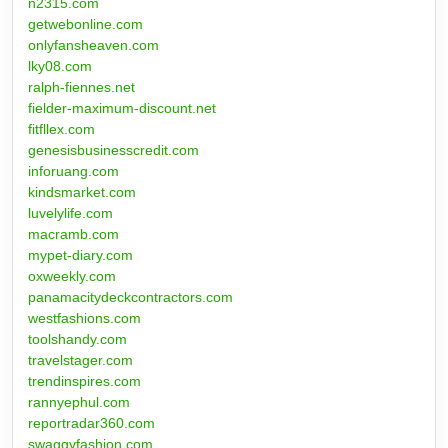
n2315.com
getwebonline.com
onlyfansheaven.com
lky08.com
ralph-fiennes.net
fielder-maximum-discount.net
fitfllex.com
genesisbusinesscredit.com
inforuang.com
kindsmarket.com
luvelylife.com
macramb.com
mypet-diary.com
oxweekly.com
panamacitydeckcontractors.com
westfashions.com
toolshandy.com
travelstager.com
trendinspires.com
rannyephul.com
reportradar360.com
swaggyfashion.com