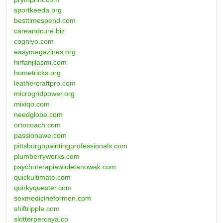
sportkeeda.org
besttimespend.com
careandcure.biz
cogniyo.com
easymagazines.org
hirfanjilasmi.com
hometricks.org
leathercraftpro.com
microgridpower.org
mixiqo.com
needglobe.com
ortocoach.com
passionawe.com
pittsburghpaintingprofessionals.com
plumberryworks.com
psychoterapiawioletanowak.com
quickultimate.com
quirkyquester.com
sexmedicineformen.com
shiftripple.com
slotterpercaya.co