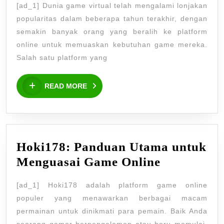
[ad_1] Dunia game virtual telah mengalami lonjakan
Bagaimana
popularitas dalam beberapa tahun terakhir, dengan
Platform
semakin banyak orang yang beralih ke platform
Game
online untuk memuaskan kebutuhan game mereka.
Virtual
Salah satu platform yang
Ini
READ
Menggemparkan
READ MORE
MORE
Industri
Hoki178: Panduan Utama untuk
Hoki178:
Menguasai Game Online
Panduan
[ad_1] Hoki178 adalah platform game online
Utama
populer yang menawarkan berbagai macam
untuk
permainan untuk dinikmati para pemain. Baik Anda
Menguasai
seorang gamer berpengalaman atau baru memulai,