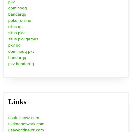
pkv
dominoqq
bandarqq
poker online
situs qq
situs pkv
situs pkv games
pkv qq
dominoqq pkv
bandarqq
pkv bandarqq
Links
usafullnewz.com
uktimenetwork.com
usaworldnewz.com