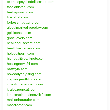
expresspsychedelicsshop.com
fashionistani.com
feelingswed.com
firecabal.com
forbessmagazine.com
globalmarketlivetoday.com
gpl-license.com
grow2every.com
healthhousecare.com
healthkartreview.com
helpquitporn.com
highqualitybanknote.com
hostingnews24.com
hottstyle.com
howtodiyanything.com
inspiringearthlings.com
investindependent.com
kralbozguncu1.com
landscapinggainesvillefl.com
maisonhauturier.com
mascreator.com