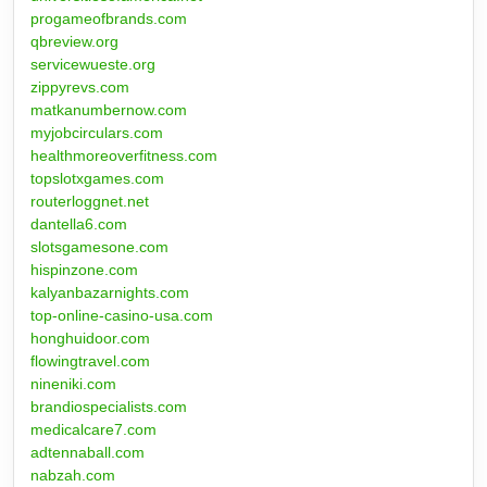
progameofbrands.com
qbreview.org
servicewueste.org
zippyrevs.com
matkanumbernow.com
myjobcirculars.com
healthmoreoverfitness.com
topslotxgames.com
routerloggnet.net
dantella6.com
slotsgamesone.com
hispinzone.com
kalyanbazarnights.com
top-online-casino-usa.com
honghuidoor.com
flowingtravel.com
nineniki.com
brandiospecialists.com
medicalcare7.com
adtennaball.com
nabzah.com