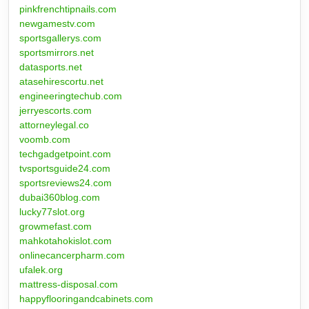
pinkfrenchtipnails.com
newgamestv.com
sportsgallerys.com
sportsmirrors.net
datasports.net
atasehirescortu.net
engineeringtechub.com
jerryescorts.com
attorneylegal.co
voomb.com
techgadgetpoint.com
tvsportsguide24.com
sportsreviews24.com
dubai360blog.com
lucky77slot.org
growmefast.com
mahkotahokislot.com
onlinecancerpharm.com
ufalek.org
mattress-disposal.com
happyflooringandcabinets.com