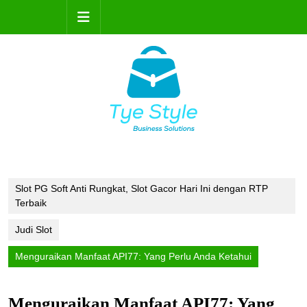
Skip
Open
to
content
Button
Slot PG Soft Anti Rungkat, Slot Gacor Hari Ini dengan RTP
Terbaik
Judi Slot
Menguraikan Manfaat API77: Yang Perlu Anda Ketahui
Menguraikan Manfaat API77: Yang