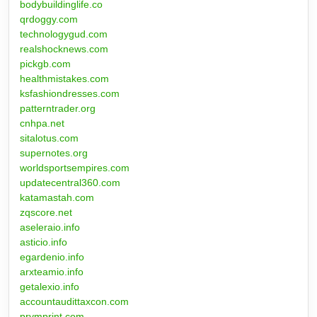
bodybuildinglife.co
qrdoggy.com
technologygud.com
realshocknews.com
pickgb.com
healthmistakes.com
ksfashiondresses.com
patterntrader.org
cnhpa.net
sitalotus.com
supernotes.org
worldsportsempires.com
updatecentral360.com
katamastah.com
zqscore.net
aseleraio.info
asticio.info
egardenio.info
arxteamio.info
getalexio.info
accountaudittaxcon.com
prymprint.com