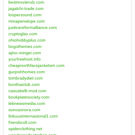
bestmovierulz.com
jagalchi-trade.com
loopersound.com
minapenelope.com
justicereformalliance.com
cryptoglax.com
ohiohobbyplus.com
bogothemes.com
ajino-mingei.com
yourfreehost.info
cheapnorthfacejacketsm.com
gurjoshhomes.com
tombradydiet.com
bonthaiclub.com
casusbelli-mod.com
bookplatesociety.com
lebnewsmedia.com
sonosonora.com
linkuusinternasional1.com
friendsroll.com
spiderclothing.net