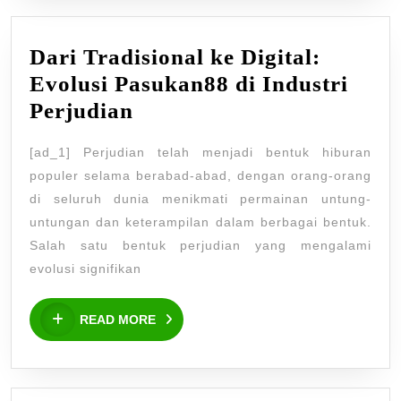
Dari Tradisional ke Digital:
Evolusi Pasukan88 di Industri
Dari
Perjudian
Tradisional
[ad_1] Perjudian telah menjadi bentuk hiburan
ke
populer selama berabad-abad, dengan orang-orang
Digital:
di seluruh dunia menikmati permainan untung-
Evolusi
untungan dan keterampilan dalam berbagai bentuk.
Pasukan88
Salah satu bentuk perjudian yang mengalami
di
evolusi signifikan
Industri
READ
READ MORE
Perjudian
MORE