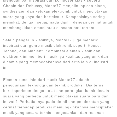
Menggambar inspirasi dari komposer klasik seperti
Chopin dan Debussy, Monte77 menjalin lapisan piano,
synthesizer, dan ketukan elektronik untuk menciptakan
suara yang kaya dan bertekstur. Komposisinya sering
memikat, dengan setiap nada dipilih dengan cermat untuk
membangkitkan emosi atau suasana hati tertentu.
Selain pengaruh klasiknya, Monte77 juga menarik
inspirasi dari genre musik elektronik seperti House,
Techno, dan Ambient. Kombinasi elemen klasik dan
elektronik ini memberi musiknya kualitas yang unik dan
dinamis yang membedakannya dari artis lain di industri
ini.
Elemen kunci lain dari musik Monte77 adalah
penggunaan teknologi dan teknik produksi. Dia terus
bereksperimen dengan alat dan perangkat lunak desain
suara yang berbeda untuk menciptakan suara baru dan
inovatif. Perhatiannya pada detail dan pendekatan yang
cermat terhadap produksi memungkinkannya menciptakan
musik yang secara teknis mengesankan dan resonan