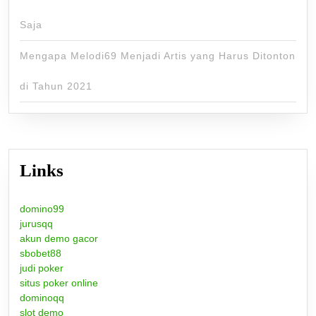
Saja
Mengapa Melodi69 Menjadi Artis yang Harus Ditonton
di Tahun 2021
Links
domino99
jurusqq
akun demo gacor
sbobet88
judi poker
situs poker online
dominoqq
slot demo