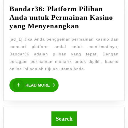
Bandar36: Platform Pilihan
Anda untuk Permainan Kasino
Bandar36:
yang Menyenangkan
Platform
[ad_1] Jika Anda penggemar permainan kasino dan
Pilihan
mencari platform andal untuk menikmatinya,
Anda
Bandar36 adalah pilihan yang tepat. Dengan
untuk
beragam permainan menarik untuk dipilih, kasino
Permainan
online ini adalah tujuan utama Anda
Kasino
READ
yang
READ MORE
MORE
Menyenangka
Search