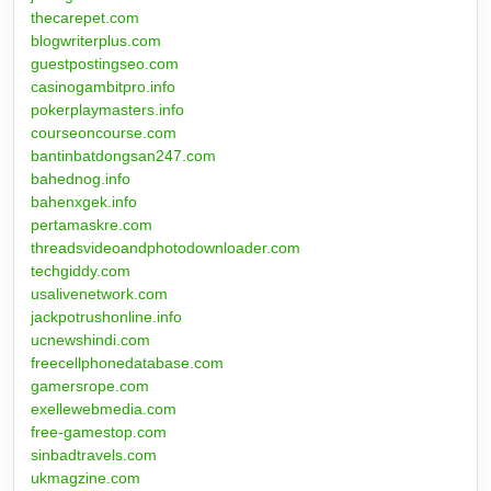
thecarepet.com
blogwriterplus.com
guestpostingseo.com
casinogambitpro.info
pokerplaymasters.info
courseoncourse.com
bantinbatdongsan247.com
bahednog.info
bahenxgek.info
pertamaskre.com
threadsvideoandphotodownloader.com
techgiddy.com
usalivenetwork.com
jackpotrushonline.info
ucnewshindi.com
freecellphonedatabase.com
gamersrope.com
exellewebmedia.com
free-gamestop.com
sinbadtravels.com
ukmagzine.com