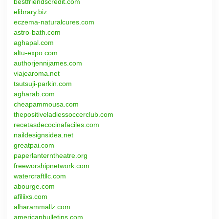
bestfriendscredit.com
elibrary.biz
eczema-naturalcures.com
astro-bath.com
aghapal.com
altu-expo.com
authorjennijames.com
viajearoma.net
tsutsuji-parkin.com
agharab.com
cheapammousa.com
thepositiveladiessoccerclub.com
recetasdecocinafaciles.com
naildesignsidea.net
greatpai.com
paperlanterntheatre.org
freeworshipnetwork.com
watercraftllc.com
abourge.com
afiliixs.com
alharammallz.com
americanbulletins.com