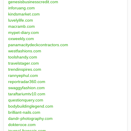
genesisbusinesscredit.com
inforuang.com
kindsmarket.com
luvelylife.com
macramb.com
mypet-diary.com
oxweekly.com
panamacitydeckcontractors.com
westfashions.com
toolshandy.com
travelstager.com
trendinspires.com
rannyephul.com
reportradar360.com
swaggyfashion.com
taraftariumtv10.com
questionquery.com
bodybuildinglegend.com
brilliant-nails.com
dandr-photography.com
dokteroce.com
journal-francais.com