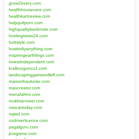
grow2every.com
healthhousecare.com
healthkartreview.com
helpquitporn.com
highqualitybanknote.com
hostingnews24.com
hottstyle.com
howtodiyanything.com
inspiringearthlings.com
investindependent.com
kralbozguncu1.com
landscapinggainesvillefl.com
maisonhauturier.com
mascreator.com
menafahmi.com
mukhtarmeer.com
nascartoday.com
nqted.com
nzdriverlicence.com
pagalguru.com
pcegame.com