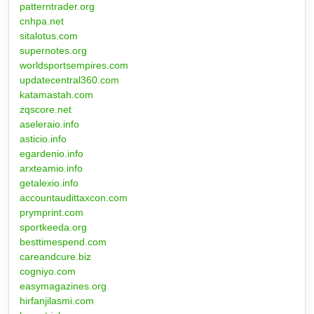
patterntrader.org
cnhpa.net
sitalotus.com
supernotes.org
worldsportsempires.com
updatecentral360.com
katamastah.com
zqscore.net
aseleraio.info
asticio.info
egardenio.info
arxteamio.info
getalexio.info
accountaudittaxcon.com
prymprint.com
sportkeeda.org
besttimespend.com
careandcure.biz
cogniyo.com
easymagazines.org
hirfanjilasmi.com