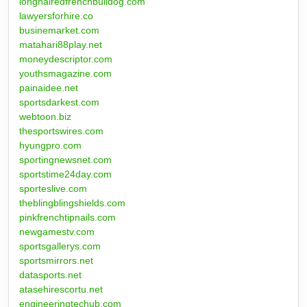
longhairedfrenchbulldog.com
lawyersforhire.co
businemarket.com
matahari88play.net
moneydescriptor.com
youthsmagazine.com
painaidee.net
sportsdarkest.com
webtoon.biz
thesportswires.com
hyungpro.com
sportingnewsnet.com
sportstime24day.com
sporteslive.com
theblingblingshields.com
pinkfrenchtipnails.com
newgamestv.com
sportsgallerys.com
sportsmirrors.net
datasports.net
atasehirescortu.net
engineeringtechub.com