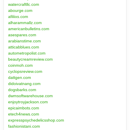
watercraftllc.com
abourge.com
afiliixs.com
alharammallz.com
americanbulletins.com
asespares.com
arabianstime.com
atticabblues.com
autometropolist.com
beautycreamreview.com
coinmoh.com
cyclopsreview.com
dattgen.com
didoivatnang.com
dogsbarks.com
dwmsoftwarehouse.com
enjoytroyjackson.com
epicaimbots.com
etech4news.com
expresspsychedelicsshop.com
fashionistani.com