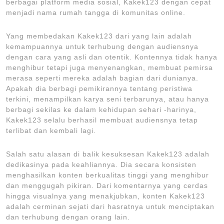
berbagai platform media sosial, Kakek123 dengan cepat
menjadi nama rumah tangga di komunitas online.
Yang membedakan Kakek123 dari yang lain adalah
kemampuannya untuk terhubung dengan audiensnya
dengan cara yang asli dan otentik. Kontennya tidak hanya
menghibur tetapi juga menyenangkan, membuat pemirsa
merasa seperti mereka adalah bagian dari dunianya.
Apakah dia berbagi pemikirannya tentang peristiwa
terkini, menampilkan karya seni terbarunya, atau hanya
berbagi sekilas ke dalam kehidupan sehari -harinya,
Kakek123 selalu berhasil membuat audiensnya tetap
terlibat dan kembali lagi.
Salah satu alasan di balik kesuksesan Kakek123 adalah
dedikasinya pada keahliannya. Dia secara konsisten
menghasilkan konten berkualitas tinggi yang menghibur
dan menggugah pikiran. Dari komentarnya yang cerdas
hingga visualnya yang menakjubkan, konten Kakek123
adalah cerminan sejati dari hasratnya untuk menciptakan
dan terhubung dengan orang lain.