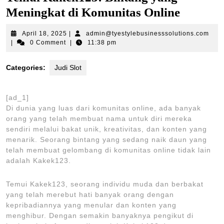
Meningkat di Komunitas Online
April
admi
April 18, 2025
|
admin@tyestylebusinesssolutions.com
18,
|
0 Comment
|
11:38 pm
2025
Categories:
Judi Slot
[ad_1]
Di dunia yang luas dari komunitas online, ada banyak
orang yang telah membuat nama untuk diri mereka
sendiri melalui bakat unik, kreativitas, dan konten yang
menarik. Seorang bintang yang sedang naik daun yang
telah membuat gelombang di komunitas online tidak lain
adalah Kakek123.
Temui Kakek123, seorang individu muda dan berbakat
yang telah merebut hati banyak orang dengan
kepribadiannya yang menular dan konten yang
menghibur. Dengan semakin banyaknya pengikut di