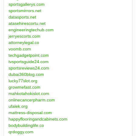
sportsgallerys.com
sportsmirrors.net
datasports.net
atasehirescortu.net
engineeringtechub.com
jerryescorts.com
attorneylegal.co
voomb.com
techgadgetpoint.com
tvsportsguide24.com
sportsreviews24.com
dubai360blog.com
lucky77slot.org
growmefast.com
mahkotahokislot.com
onlinecancerpharm.com
ufalek.org
mattress-disposal.com
happyflooringandcabinets.com
bodybuildinglife.co
qrdoggy.com