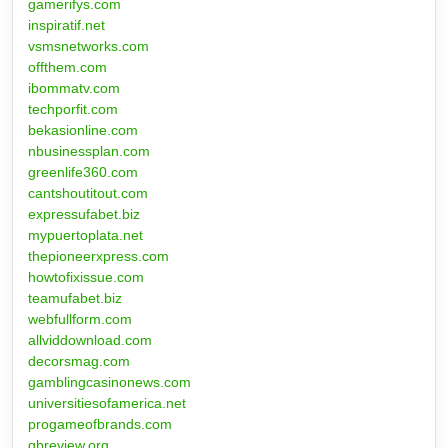
gamerifys.com
inspiratif.net
vsmsnetworks.com
offthem.com
ibommatv.com
techporfit.com
bekasionline.com
nbusinessplan.com
greenlife360.com
cantshoutitout.com
expressufabet.biz
mypuertoplata.net
thepioneerxpress.com
howtofixissue.com
teamufabet.biz
webfullform.com
allviddownload.com
decorsmag.com
gamblingcasinonews.com
universitiesofamerica.net
progameofbrands.com
qbreview.org