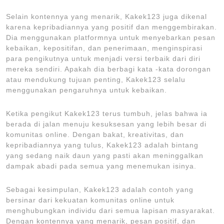
Selain kontennya yang menarik, Kakek123 juga dikenal
karena kepribadiannya yang positif dan menggembirakan.
Dia menggunakan platformnya untuk menyebarkan pesan
kebaikan, kepositifan, dan penerimaan, menginspirasi
para pengikutnya untuk menjadi versi terbaik dari diri
mereka sendiri. Apakah dia berbagi kata -kata dorongan
atau mendukung tujuan penting, Kakek123 selalu
menggunakan pengaruhnya untuk kebaikan.
Ketika pengikut Kakek123 terus tumbuh, jelas bahwa ia
berada di jalan menuju kesuksesan yang lebih besar di
komunitas online. Dengan bakat, kreativitas, dan
kepribadiannya yang tulus, Kakek123 adalah bintang
yang sedang naik daun yang pasti akan meninggalkan
dampak abadi pada semua yang menemukan isinya.
Sebagai kesimpulan, Kakek123 adalah contoh yang
bersinar dari kekuatan komunitas online untuk
menghubungkan individu dari semua lapisan masyarakat.
Dengan kontennya yang menarik, pesan positif, dan