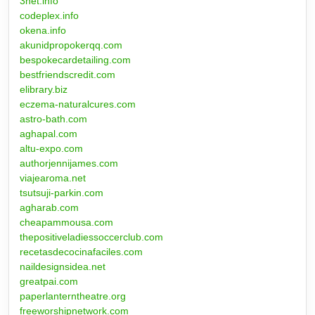
3net.info
codeplex.info
okena.info
akunidpropokerqq.com
bespokecardetailing.com
bestfriendscredit.com
elibrary.biz
eczema-naturalcures.com
astro-bath.com
aghapal.com
altu-expo.com
authorjennijames.com
viajearoma.net
tsutsuji-parkin.com
agharab.com
cheapammousa.com
thepositiveladiessoccerclub.com
recetasdecocinafaciles.com
naildesignsidea.net
greatpai.com
paperlanterntheatre.org
freeworshipnetwork.com