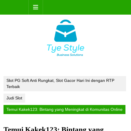
Skip
Open
to
content
Button
Slot PG Soft Anti Rungkat, Slot Gacor Hari Ini dengan RTP
Terbaik
Judi Slot
Temui Kakek123: Bintang yang Meningkat di Komunitas Online
Temui Kakek123: Bintang yang