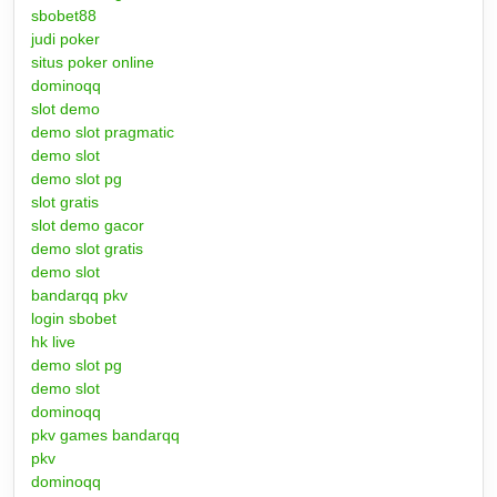
sbobet88
judi poker
situs poker online
dominoqq
slot demo
demo slot pragmatic
demo slot
demo slot pg
slot gratis
slot demo gacor
demo slot gratis
demo slot
bandarqq pkv
login sbobet
hk live
demo slot pg
demo slot
dominoqq
pkv games bandarqq
pkv
dominoqq