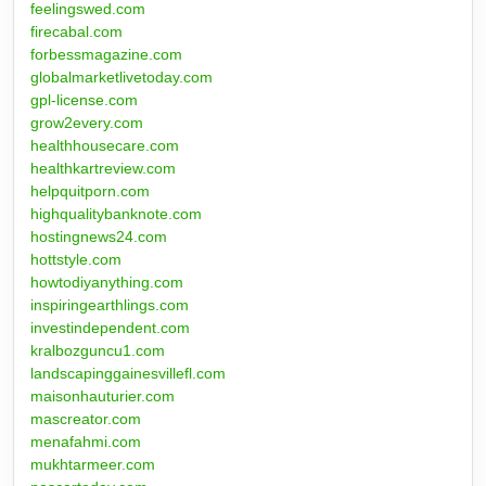
feelingswed.com
firecabal.com
forbessmagazine.com
globalmarketlivetoday.com
gpl-license.com
grow2every.com
healthhousecare.com
healthkartreview.com
helpquitporn.com
highqualitybanknote.com
hostingnews24.com
hottstyle.com
howtodiyanything.com
inspiringearthlings.com
investindependent.com
kralbozguncu1.com
landscapinggainesvillefl.com
maisonhauturier.com
mascreator.com
menafahmi.com
mukhtarmeer.com