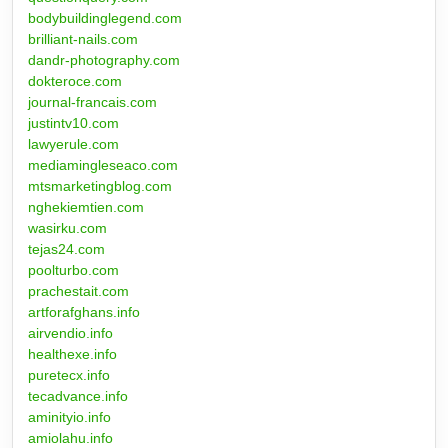
bodybuildinglegend.com
brilliant-nails.com
dandr-photography.com
dokteroce.com
journal-francais.com
justintv10.com
lawyerule.com
mediamingleseaco.com
mtsmarketingblog.com
nghekiemtien.com
wasirku.com
tejas24.com
poolturbo.com
prachestait.com
artforafghans.info
airvendio.info
healthexe.info
puretecx.info
tecadvance.info
aminityio.info
amiolahu.info