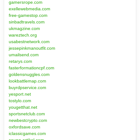
gamersrope.com
exellewebmedia.com
free-gamestop.com
sinbadtravels.com
ukmagzine.com
wareztech.org
usabestnetwork.com
jessepinkmanoutfit.com
umailsend.com
retarys.com
fasterformationcpf.com
goldensnuggles.com
lookbattlemap.com
buyrdpservice.com
yesport.net
tostylo.com
yougetthat.net
sportsnetclub.com
newbestcrypto.com
oxfordsave.com
iclassicgames.com