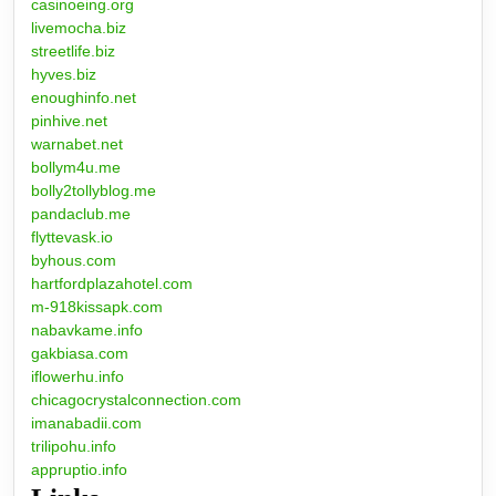
casinoeing.org
livemocha.biz
streetlife.biz
hyves.biz
enoughinfo.net
pinhive.net
warnabet.net
bollym4u.me
bolly2tollyblog.me
pandaclub.me
flyttevask.io
byhous.com
hartfordplazahotel.com
m-918kissapk.com
nabavkame.info
gakbiasa.com
iflowerhu.info
chicagocrystalconnection.com
imanabadii.com
trilipohu.info
appruptio.info