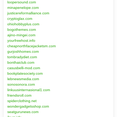
loopersound.com
minapenelope.com
justicereformalliance.com
cryptoglax.com
ohiohobbyplus.com
bogothemes.com
ajino-mingei.com
yourfreehost.info
cheapnorthfacejacketsm.com
gurjoshhomes.com
tombradydiet.com
bonthaiclub.com
casusbelli-mod.com
bookplatesociety.com
lebnewsmedia.com
sonosonora.com
linkuusinternasional1.com
friendsroll.com
spiderclothing.net
wondergadgetsshop.com
seatgurunews.com